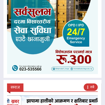
समाज
सबै