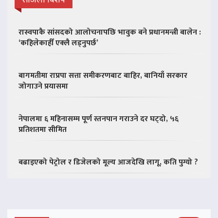
सजिलो बिशेष
रास्वपाकै सांसदको आलोचनापछि भावुक बने प्रधानमन्त्री बालेन :
‘कहिलेकाहीँ एक्लै लड्नुपर्छ’
बागमतीमा राप्रपा सत्ता समीकरणबाट बाहिर, बानियाँ सरकार
जोगाउने प्रयासमा
नेपालमा ६ महिनासम्म पूर्ण स्तनपान गराउने दर घट्दो, ५६
प्रतिशतमा सीमित
बढाइएको पेट्रोल र डिजेलको मूल्य आजदेखि लागू, कति पुग्यो ?