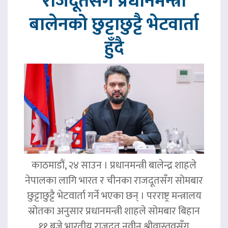
राजदूतसँग प्रधानमन्त्री
बालेनको छुट्टाछुट्टै भेटवार्ता
हुँदै
काठमाडौं, २४ साउन । प्रधानमन्त्री बालेन्द्र शाहले
नेपालका लागि भारत र चीनका राजदूतसँग सोमबार
छुट्टाछुट्टै भेटवार्ता गर्ने भएका छन् । परराष्ट्र मन्त्रालय
स्रोतका अनुसार प्रधानमन्त्री शाहले सोमबार बिहान
११ बजे भारतीय राजदूत नवीन श्रीवास्तवसँग