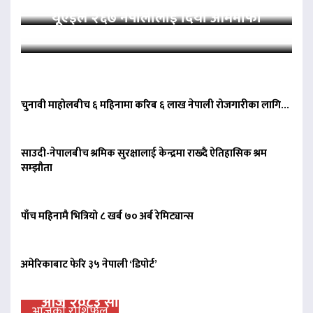
यूएईले २६७ नेपालीलाई दियो आममाफी
चुनावी माहोलबीच ६ महिनामा करिब ६ लाख नेपाली रोजगारीका लागि…
साउदी-नेपालबीच श्रमिक सुरक्षालाई केन्द्रमा राख्दै ऐतिहासिक श्रम
सम्झौता
पाँच महिनामै भित्रियो ८ खर्ब ७० अर्ब रेमिट्यान्स
अमेरिकाबाट फेरि ३५ नेपाली ‘डिपोर्ट’
आज २०८३ साल साउन २४ गते आईतवारको
आजको राशिफल