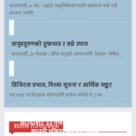
काठमाण्डौ, ४ जेठ । बढ्दो आधुनिकिकरणसँगै संसारमा नयाँ नयाँ
समस्या उत्पत्ति
वायुप्रदुषणको दुष्प्रभाव र बच्ने उपाय
काठमाडौँ, ३० वैशाख । ग्रीष्म ऋतुको आगमनसँगै देशका विभिन्न
डिजिटल प्रभाव, मिथ्या सूचना र आर्थिक सङ्कट
सन् १९९१ मा विन्डहक घोषणासँगै प्रत्येक वर्षको मे ३ का
साउदीबाट ३३ नेपाली कैदीलाई आममाफी,
बैदेशिक रोजगार/प्रवास
कानुनी प्रक्रिया पूरा गरी स्वदेश…