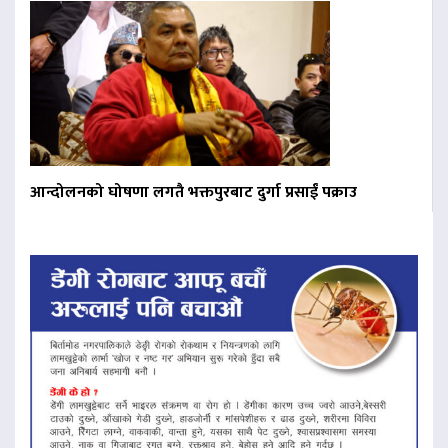
आन्दोलनको घोषणा लगतै भक्तपुरबाट दुर्गा प्रसाईं पक्राउ