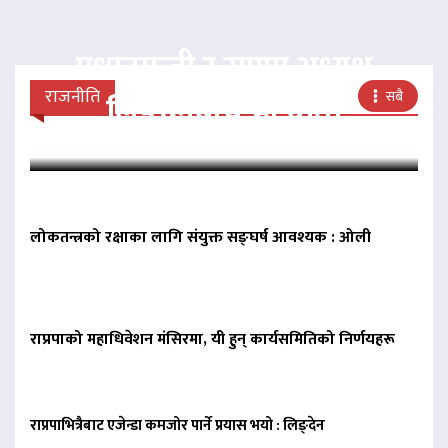
प्रधानमन्त्री र राप्रपा अध्यक्ष
राजनीति
सबै
लिङदेनबीच भेटवार्ता
लोकतन्त्रको रक्षाका लागि संयुक्त सङ्घर्ष आवश्यक : ओली
राप्रपाको महाधिवेशन मंसिरमा, यी हुन् कार्यसमितिको निर्णयहरू
राप्रपाभित्रैबाट एजेन्डा कमजोर पार्ने प्रयास भयो : लिङ्देन