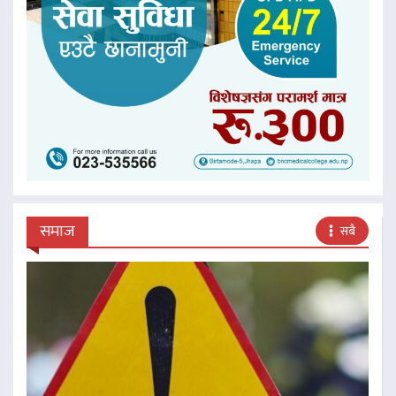
समाज
सबै