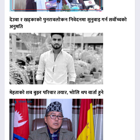
देउवा र खड्काको पुनरावलोकन निवेदनमा सुनुवाइ गर्न सर्वोच्चको
अनुमति
मेहताको शव बुझ्न परिवार तयार, भोलि थप वार्ता हुने