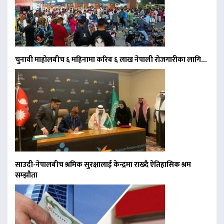
चुनावी माहोलबीच ६ महिनामा करिब ६ लाख नेपाली रोजगारीका लागि…
साउदी-नेपालबीच श्रमिक सुरक्षालाई केन्द्रमा राख्दै ऐतिहासिक श्रम
सम्झौता