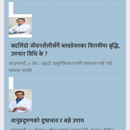
बदलिँदो जीवनशैलीसँगै ब्लडप्रेसरका विरामीमा बृद्धि,
उपचार विधि के ?
काठमाण्डौ, ४ जेठ । बढ्दो आधुनिकिकरणसँगै संसारमा नयाँ नयाँ
समस्या उत्पत्ति
वायुप्रदुषणको दुष्प्रभाव र बच्ने उपाय