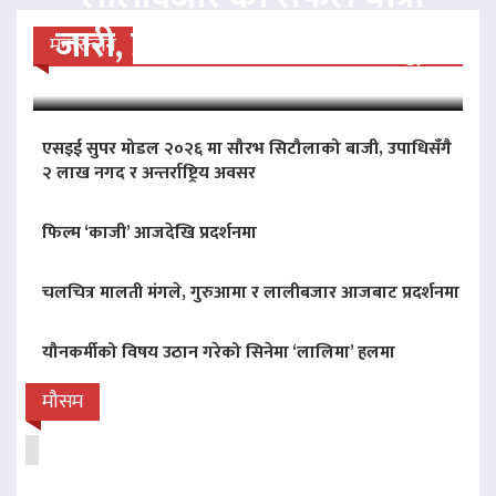
जारी, प्रदर्शनको ५१औँ दिन पूरा
मनोरन्जन
एसइई सुपर मोडल २०२६ मा सौरभ सिटौलाको बाजी, उपाधिसँगै
२ लाख नगद र अन्तर्राष्ट्रिय अवसर
फिल्म ‘काजी’ आजदेखि प्रदर्शनमा
चलचित्र मालती मंगले, गुरुआमा र लालीबजार आजबाट प्रदर्शनमा
यौनकर्मीको विषय उठान गरेको सिनेमा ‘लालिमा’ हलमा
मौसम