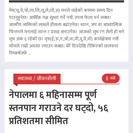
मेष(चू,चे,चो,ला,लि,लू,ले,लो,अ) मनले चाहेको काममा समय दिन
पाउनुहुनेछ। आर्थिक पक्ष सुधार गर्ने नयाँ उपाय फेला पर्न सक्छ।
आत्मीय व्यक्तिको साथले हौसला बढाउनेछ। ध्यान, जप वा आध्यात्मिक
चिन्तनले मनलाई शान्त र प्रसन्न बनाउनेछ। आजको शुभ रंग सेतो हो भने
शुभ अंक ६ रहेको छ। वृष(ई,ऊ,ए,ओ,वा,वी,वू,वे,वो) कार्यक्षेत्रमा नयाँ
सोचले राम्रो अवसर ल्याउन सक्छ। धेरै दिनदेखि रोकिएको छलफल
निष्कर्षतर्फ ...
स्वास्थ्य / जीवनशैली
सबै
नेपालमा ६ महिनासम्म पूर्ण
स्तनपान गराउने दर घट्दो, ५६
प्रतिशतमा सीमित