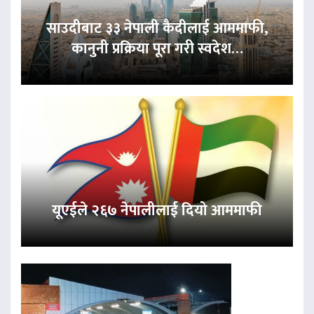
साउदीबाट ३३ नेपाली कैदीलाई आममाफी,
कानुनी प्रक्रिया पूरा गरी स्वदेश…
यूएईले २६७ नेपालीलाई दियो आममाफी