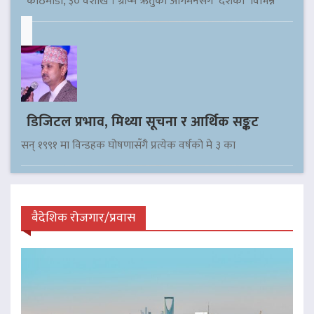
काठमाडौँ, ३० वैशाख । ग्रीष्म ऋतुको आगमनसँगै देशका विभिन्न
डिजिटल प्रभाव, मिथ्या सूचना र आर्थिक सङ्कट
सन् १९९१ मा विन्डहक घोषणासँगै प्रत्येक वर्षको मे ३ का
बैदेशिक रोजगार/प्रवास