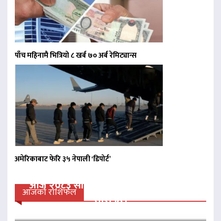
पाँच महिनामै भित्रियो ८ खर्ब ७० अर्ब रेमिट्यान्स
अमेरिकाबाट फेरि ३५ नेपाली ‘डिपोर्ट’
आज २०८३ साल साउन २४ गते आईतवारको
आजको राशिफल
राशिफल