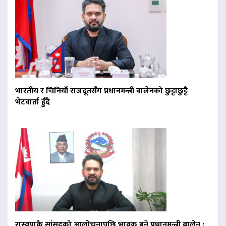
भारतीय र चिनियाँ राजदूतसँग प्रधानमन्त्री बालेनको छुट्टाछुट्टै
भेटवार्ता हुँदै
रास्वपाकै सांसदको आलोचनापछि भावुक बने प्रधानमन्त्री बालेन :