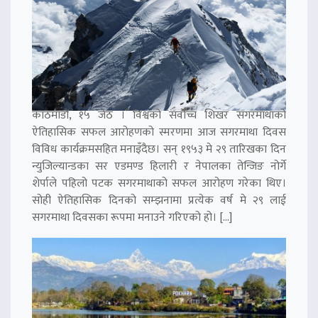
काठमाडौं, १५ जेठ । विश्वको सर्वोच्च शिखर सगरमाथाको
ऐतिहासिक सफल आरोहणको स्मरणमा आज सगरमाथा दिवस
विविध कार्यक्रमसहित मनाइँदैछ। सन् १९५३ मे २९ तारिखका दिन
न्युजिल्यान्डका सर एडमण्ड हिलारी र नेपालका तेन्जिङ नोर्गे
शेर्पाले पहिलो पटक सगरमाथाको सफल आरोहण गरेका थिए।
सोही ऐतिहासिक दिनको सम्झनामा प्रत्येक वर्ष मे २९ लाई
सगरमाथा दिवसका रूपमा मनाउने गरिएको हो। […]