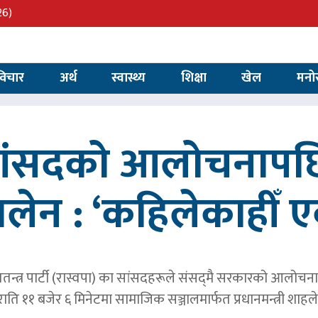
26)
विचार
अर्थ
स्वास्थ्य
शिक्षा
खेल
मनो
 सांसदको आलोचनापछि
 बालेन : ‘कहिलेकाहीँ एक
तन्त्र पार्टी (रास्वपा) का सांसदहरूले संसद्‌मै सरकारको आलोचना गर
र राति ११ बजेर ६ मिनेटमा सामाजिक सञ्जालमार्फत प्रधानमन्त्र