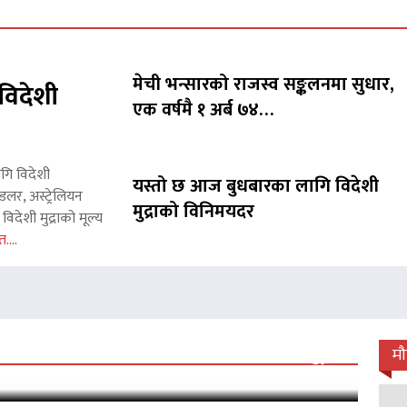
मेची भन्सारको राजस्व सङ्कलनमा सुधार,
विदेशी
एक वर्षमै १ अर्ब ७४…
ागि विदेशी
यस्तो छ आज बुधबारका लागि विदेशी
लर, अस्ट्रेलियन
मुद्राको विनिमयदर
िदेशी मुद्राको मूल्य
त....
 जारी, प्रदर्शनको ५१औँ दिन पूरा
म