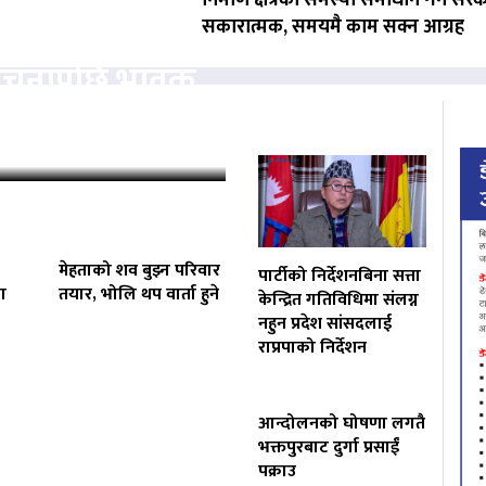
निर्माण क्षेत्रका समस्या समाधान गर्न सर
सकारात्मक, समयमै काम सक्न आग्रह
ोचनापछि भावुक
‘कहिलेकाहीँ एक्लै…
मेहताको शव बुझ्न परिवार
पार्टीको निर्देशनबिना सत्ता
ा
तयार, भोलि थप वार्ता हुने
केन्द्रित गतिविधिमा संलग्न
नहुन प्रदेश सांसदलाई
राप्रपाको निर्देशन
आन्दोलनको घोषणा लगतै
भक्तपुरबाट दुर्गा प्रसाईं
पक्राउ