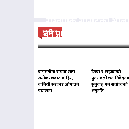
रास्वपाकै सांसदको आल
बने प्रधानमन्त्री बालेन : 
समाचार
बागमतीमा राप्रपा सत्ता
देउवा र खड्काको
समीकरणबाट बाहिर,
पुनरावलोकन निवेदनम
बानियाँ सरकार जोगाउने
सुनुवाइ गर्न सर्वोच्चको
प्रयासमा
अनुमति