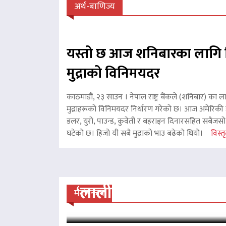
अर्थ-बाणिज्य
यस्तो छ आज शनिबारका लागि 
मुद्राको विनिमयदर
काठमाडौं, २३ साउन । नेपाल राष्ट्र बैंकले (शनिबार) का ल
मुद्राहरूको विनिमयदर निर्धारण गरेको छ। आज अमेरिकी ड
डलर, युरो, पाउन्ड, कुवेती र बहराइन दिनारसहित सबैजसो व
घटेको छ। हिजो यी सबै मुद्राको भाउ बढेको थियो।
विस्तृ
‘लालीबजार’को सफल यात्रा
मनोरन्जन