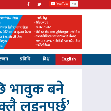
रन्जन
प्रविधि
विश्व
English
 भावुक बने
्लै लड्नुपर्छ’