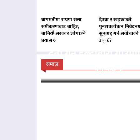
बागमतीमा राप्रपा सत्ता
देउवा र खड्काको
समीकरणबाट बाहिर,
पुनरावलोकन निवेदनम
बानियाँ सरकार जोगाउने
सुनुवाइ गर्न सर्वोच्चको
बिना दर्ता सञ्चालित व्य
प्रयासमा
अनुमति
दर्ता गर्न हल्दीबारी गाउँ
निर्देशन
समाज