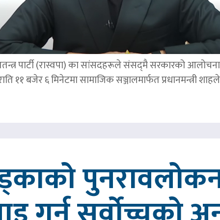
तन्त्र पार्टी (रास्वपा) का सांसदहरूले संसद्‌मै सरकारको आलोचना गर
र राति ११ बजेर ६ मिनेटमा सामाजिक सञ्जालमार्फत प्रधानमन्त्र
खड्काको पुनरावलोकन
वाइ गर्न सर्वोच्चको अ