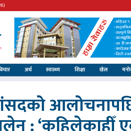
26)
विचार
अर्थ
स्वास्थ्य
शिक्षा
खेल
मनो
 सांसदको आलोचनापछि
 बालेन : ‘कहिलेकाहीँ एक