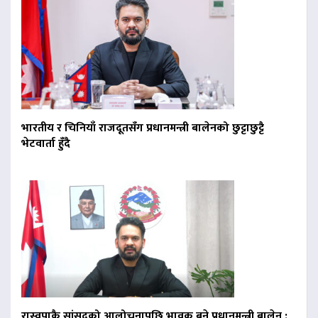
भारतीय र चिनियाँ राजदूतसँग प्रधानमन्त्री बालेनको छुट्टाछुट्टै
भेटवार्ता हुँदै
रास्वपाकै सांसदको आलोचनापछि भावुक बने प्रधानमन्त्री बालेन :