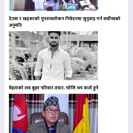
देउवा र खड्काको पुनरावलोकन निवेदनमा सुनुवाइ गर्न सर्वोच्चको
अनुमति
मेहताको शव बुझ्न परिवार तयार, भोलि थप वार्ता हुने