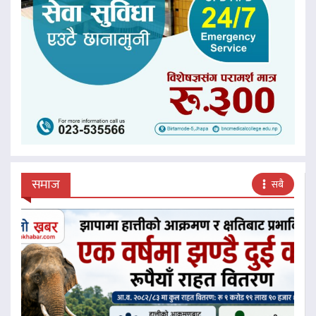
समाज
सबै