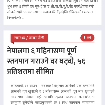
चिन्तनले मनलाई शान्त र प्रसन्न बनाउनेछ। आजको शुभ रंग सेतो हो भने
शुभ अंक ६ रहेको छ। वृष(ई,ऊ,ए,ओ,वा,वी,वू,वे,वो) कार्यक्षेत्रमा नयाँ
सोचले राम्रो अवसर ल्याउन सक्छ। धेरै दिनदेखि रोकिएको छलफल
निष्कर्षतर्फ ...
स्वास्थ्य / जीवनशैली
सबै
नेपालमा ६ महिनासम्म पूर्ण
स्तनपान गराउने दर घट्दो, ५६
प्रतिशतमा सीमित
काठमाडौं, १९ साउन । नवजात शिशुलाई जन्मेको एक घण्टाभित्रै
आमाको दूध खुवाउने र ६ महिनासम्म आमाको दूध मात्र खुवाउने
अभ्यासमा नेपाल अझै पछाडि रहेको स्तनपान परामर्शदाता
संस्कृति सुवेदीले बताउनुभएको छ । विश्व स्तनपान सप्ताहका