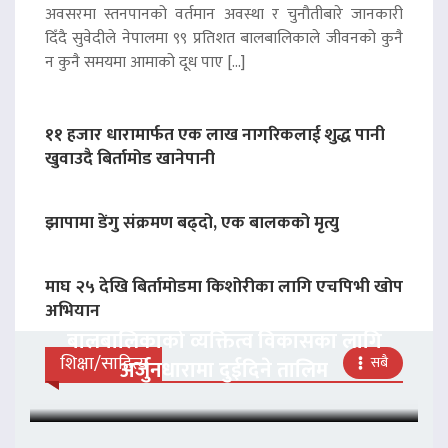
अवसरमा स्तनपानको वर्तमान अवस्था र चुनौतीबारे जानकारी
दिँदै सुवेदीले नेपालमा ९९ प्रतिशत बालबालिकाले जीवनको कुनै
न कुनै समयमा आमाको दूध पाए […]
११ हजार धारामार्फत एक लाख नागरिकलाई शुद्ध पानी
खुवाउदै बिर्तामोड खानेपानी
झापामा डेंगु संक्रमण बढ्दो, एक बालकको मृत्यु
माघ २५ देखि बिर्तामोडमा किशोरीका लागि एचपिभी खोप
अभियान
बालबालिकाको व्यक्तित्व विकासका लागि
शिक्षा/साहित्य
सबै
अर्जुनधारामा दुईदिने तालिम