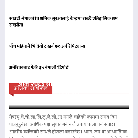
साउदी-नेपालबीच श्रमिक सुरक्षालाई केन्द्रमा राख्दै ऐतिहासिक श्रम
सम्झौता
पाँच महिनामै भित्रियो ८ खर्ब ७० अर्ब रेमिट्यान्स
अमेरिकाबाट फेरि ३५ नेपाली ‘डिपोर्ट’
आज २०८३ साल साउन २४ गते आईतवारको
आजको राशिफल
राशिफल
मेष(चू,चे,चो,ला,लि,लू,ले,लो,अ) मनले चाहेको काममा समय दिन
पाउनुहुनेछ। आर्थिक पक्ष सुधार गर्ने नयाँ उपाय फेला पर्न सक्छ।
आत्मीय व्यक्तिको साथले हौसला बढाउनेछ। ध्यान, जप वा आध्यात्मिक