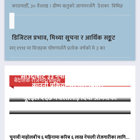
काठमाडौँ, ३० वैशाख । ग्रीष्म ऋतुको आगमनसँगै देशका विभिन्न
डिजिटल प्रभाव, मिथ्या सूचना र आर्थिक सङ्कट
सन् १९९१ मा विन्डहक घोषणासँगै प्रत्येक वर्षको मे ३ का
साउदीबाट ३३ नेपाली कैदीलाई आममाफी,
बैदेशिक रोजगार/प्रवास
कानुनी प्रक्रिया पूरा गरी स्वदेश…
यूएईले २६७ नेपालीलाई दियो आममाफी
चुनावी माहोलबीच ६ महिनामा करिब ६ लाख नेपाली रोजगारीका लागि…