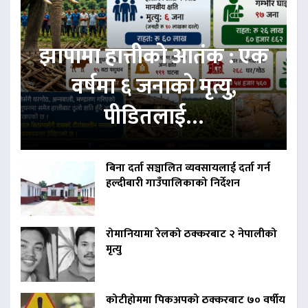
झापामा हात्तीको आतंक : एक
वर्षमा ६ जनाको मृत्यु,
पीडितलाई…
बिना दर्ता सञ्चालित व्यवसायलाई दर्ता गर्न
हल्दीबारी गाउँपालिकाको निर्देशन
रोमानियामा रेलको ठक्करबाट २ नेपालीको
मृत्यु
कोटीहोममा पिकअपको ठक्करबाट ७० वर्षीय