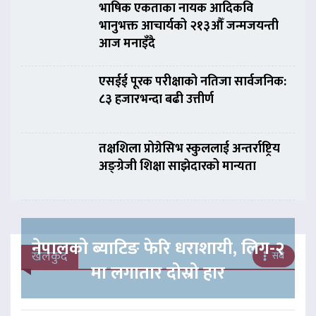
भाषिक एकताका नायक आदिकवि
भानुभक्त आचार्यको २१३औँ जन्मजयन्ती
आज मनाइँदै
एसईई पूरक परीक्षाको नतिजा सार्वजनिक:
८३ हजारभन्दा बढी उत्तीर्ण
तक्षशिला प्रोग्रेसिभ स्कुललाई अन्तर्राष्ट्रिय
अङ्ग्रेजी शिक्षा साझेदारको मान्यता
नेपालको ब्याटिङ फेरि धराशायी, लिग-२
खेलकुद
सबै
मा लगातार दोस्रो हार