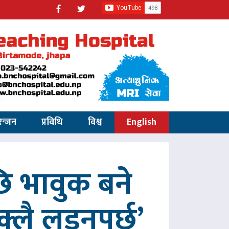
रन्जन
प्रविधि
विश्व
English
 भावुक बने
्लै लड्नुपर्छ’