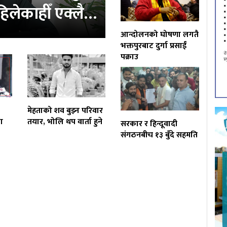
‘कहिलेकाहीँ एक्लै…
आन्दोलनको घोषणा लगतै
भक्तपुरबाट दुर्गा प्रसाईं
पक्राउ
मेहताको शव बुझ्न परिवार
ा
तयार, भोलि थप वार्ता हुने
सरकार र हिन्दूवादी
संगठनबीच १३ बुँदे सहमति