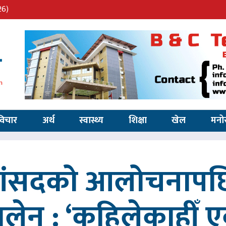
26)
विचार
अर्थ
स्वास्थ्य
शिक्षा
खेल
मनो
 सांसदको आलोचनापछि
 बालेन : ‘कहिलेकाहीँ एक