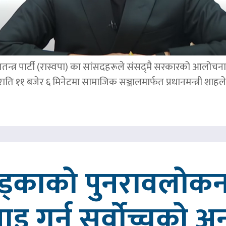
तन्त्र पार्टी (रास्वपा) का सांसदहरूले संसद्‌मै सरकारको आलोचना गर
र राति ११ बजेर ६ मिनेटमा सामाजिक सञ्जालमार्फत प्रधानमन्त्र
खड्काको पुनरावलोकन
वाइ गर्न सर्वोच्चको अ