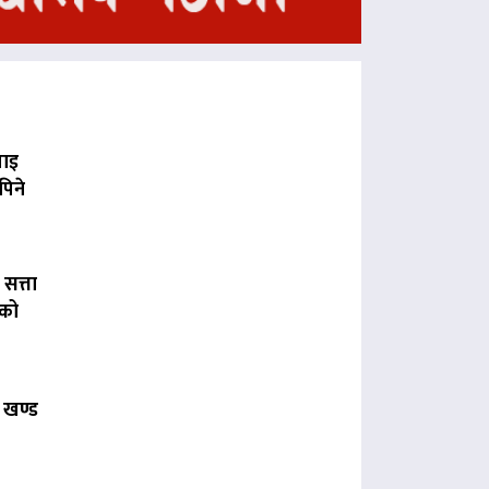
पाइ
पिने
 सत्ता
लको
 खण्ड