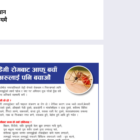
धान
यमै