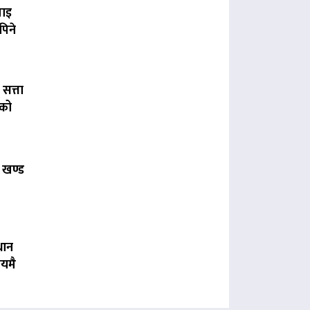
पाइ
पिने
 सत्ता
लको
 खण्ड
धान
यमै