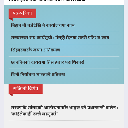
पत्र-पत्रिका
बिहान नौ बजेदेखि नै कार्यालयमा काम
सरकारका सय कार्यसूची : पैँसठ्ठी दिनमा सत्तरी प्रतिशत काम
सिंहदरबारकै जग्गा अतिक्रमण
छानबिनको दायरामा तिस हजार पदाधिकारी
चिनी निर्यातमा भारतको प्रतिबन्ध
सजिलो बिशेष
रास्वपाकै सांसदको आलोचनापछि भावुक बने प्रधानमन्त्री बालेन :
‘कहिलेकाहीँ एक्लै लड्नुपर्छ’