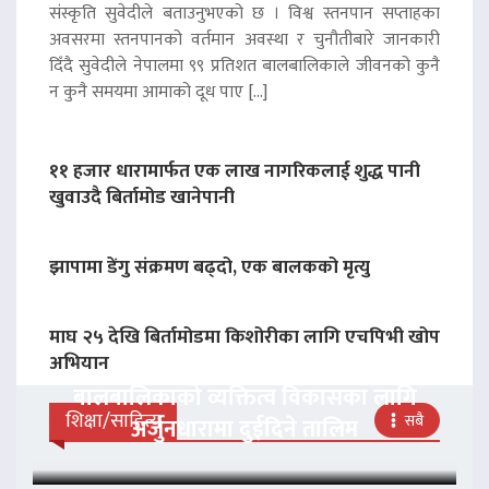
संस्कृति सुवेदीले बताउनुभएको छ । विश्व स्तनपान सप्ताहका
अवसरमा स्तनपानको वर्तमान अवस्था र चुनौतीबारे जानकारी
दिँदै सुवेदीले नेपालमा ९९ प्रतिशत बालबालिकाले जीवनको कुनै
न कुनै समयमा आमाको दूध पाए […]
११ हजार धारामार्फत एक लाख नागरिकलाई शुद्ध पानी
खुवाउदै बिर्तामोड खानेपानी
झापामा डेंगु संक्रमण बढ्दो, एक बालकको मृत्यु
माघ २५ देखि बिर्तामोडमा किशोरीका लागि एचपिभी खोप
अभियान
बालबालिकाको व्यक्तित्व विकासका लागि
शिक्षा/साहित्य
सबै
अर्जुनधारामा दुईदिने तालिम