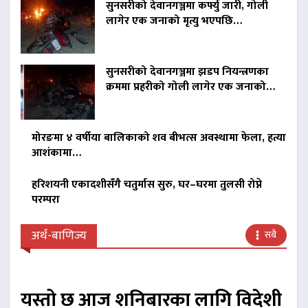
सुनसरीको देवानगञ्जमा कर्फ्यु जारी, गोली
लागेर एक जनाको मृत्यु भएपछि…
सुनसरीको देवानगञ्जमा झडप नियन्त्रणका
क्रममा प्रहरीको गोली लागेर एक जनाको…
मोरङमा ४ वर्षीया बालिकाको शव बीभत्स अवस्थामा फेला, हत्या
आशंकामा…
हरिशयनी एकादशीसँगै चतुर्मास सुरु, घर–घरमा तुलसी रोप्ने
परम्परा
अर्थ-बाणिज्य
सबै
यस्तो छ आज शनिबारका लागि विदेशी