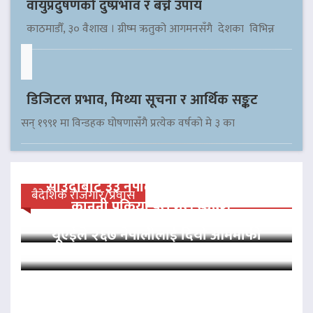
वायुप्रदुषणको दुष्प्रभाव र बच्ने उपाय
काठमाडौँ, ३० वैशाख । ग्रीष्म ऋतुको आगमनसँगै देशका विभिन्न
डिजिटल प्रभाव, मिथ्या सूचना र आर्थिक सङ्कट
सन् १९९१ मा विन्डहक घोषणासँगै प्रत्येक वर्षको मे ३ का
साउदीबाट ३३ नेपाली कैदीलाई आममाफी,
बैदेशिक रोजगार/प्रवास
कानुनी प्रक्रिया पूरा गरी स्वदेश…
यूएईले २६७ नेपालीलाई दियो आममाफी