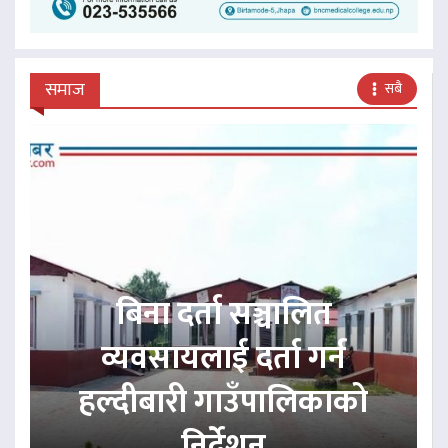
समाज
सबै
बिना दर्ता सञ्चालित
व्यवसायलाई दर्ता गर्न
हल्दीबारी गाउँपालिकाको
निर्देशन