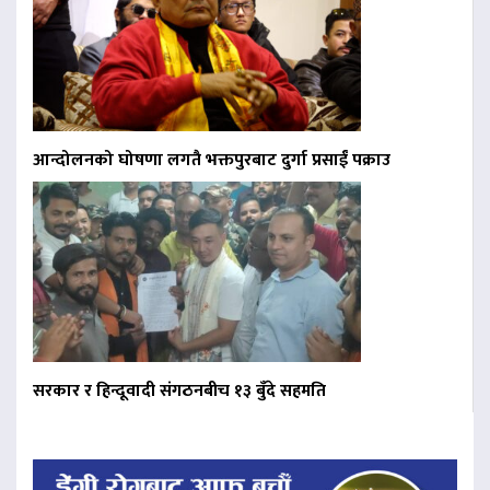
आन्दोलनको घोषणा लगतै भक्तपुरबाट दुर्गा प्रसाईं पक्राउ
सरकार र हिन्दूवादी संगठनबीच १३ बुँदे सहमति