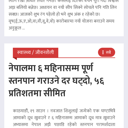
लागि राम्रो आधार तयार गर्नेछ। कसैलाई दिएको वचन पूरा गर्दा विश्वास
अझ बलियो बन्नेछ। अध्ययन वा नयाँ सीप सिक्ने सोचले पनि गति लिन
सक्छ। आजको शुभ रंग पहेलो हो भने शुभ अंक १ रहेको छ।
वृष(ई,ऊ,ए,ओ,वा,वी,वू,वे,वो) कारोबारमा नयाँ योजना बनाउने समय
अनुकूल ...
स्वास्थ्य / जीवनशैली
सबै
नेपालमा ६ महिनासम्म पूर्ण
स्तनपान गराउने दर घट्दो, ५६
प्रतिशतमा सीमित
काठमाडौं, १९ साउन । नवजात शिशुलाई जन्मेको एक घण्टाभित्रै
आमाको दूध खुवाउने र ६ महिनासम्म आमाको दूध मात्र खुवाउने
अभ्यासमा नेपाल अझै पछाडि रहेको स्तनपान परामर्शदाता