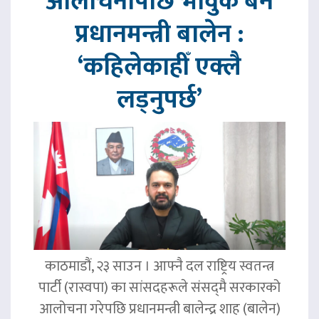
आलोचनापछि भावुक बने
प्रधानमन्त्री बालेन :
‘कहिलेकाहीँ एक्लै
लड्नुपर्छ’
काठमाडौं, २३ साउन । आफ्नै दल राष्ट्रिय स्वतन्त्र
पार्टी (रास्वपा) का सांसदहरूले संसद्‌मै सरकारको
आलोचना गरेपछि प्रधानमन्त्री बालेन्द्र शाह (बालेन)