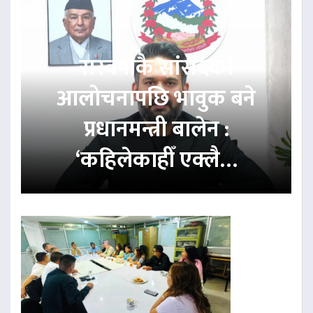
रास्वपाकै सांसदको
आलोचनापछि भावुक बने
प्रधानमन्त्री बालेन :
‘कहिलेकाहीँ एक्लै…