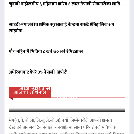
चुनावी माहोलबीच ६ महिनामा करिब ६ लाख नेपाली रोजगारीका लागि…
साउदी-नेपालबीच श्रमिक सुरक्षालाई केन्द्रमा राख्दै ऐतिहासिक श्रम
सम्झौता
पाँच महिनामै भित्रियो ८ खर्ब ७० अर्ब रेमिट्यान्स
अमेरिकाबाट फेरि ३५ नेपाली ‘डिपोर्ट’
आज २०८३ साल साउन २३ गते शनिवारको
आजको राशिफल
राशिफल
मेष(चू,चे,चो,ला,लि,लू,ले,लो,अ) नयाँ जिम्मेवारीले आफ्नो क्षमता
देखाउने अवसर दिन सक्छ। कार्यक्षेत्रमा सानो परिवर्तनले भविष्यका