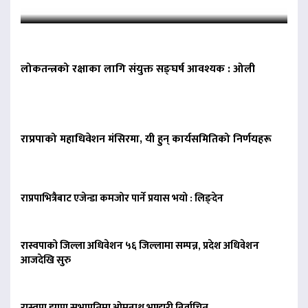
लोकतन्त्रको रक्षाका लागि संयुक्त सङ्घर्ष आवश्यक : ओली
राप्रपाको महाधिवेशन मंसिरमा, यी हुन् कार्यसमितिको निर्णयहरू
राप्रपाभित्रैबाट एजेन्डा कमजोर पार्ने प्रयास भयो : लिङ्देन
रास्वपाको जिल्ला अधिवेशन ५६ जिल्लामा सम्पन्न, प्रदेश अधिवेशन
आजदेखि सुरु
रास्वपा झापा सभापतिमा ओमनाथ भण्डारी निर्वाचित