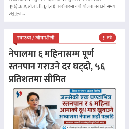
वृष(ई,ऊ,ए,ओ,वा,वी,वू,वे,वो) कारोबारमा नयाँ योजना बनाउने समय
अनुकूल ...
स्वास्थ्य / जीवनशैली
सबै
नेपालमा ६ महिनासम्म पूर्ण
स्तनपान गराउने दर घट्दो, ५६
प्रतिशतमा सीमित