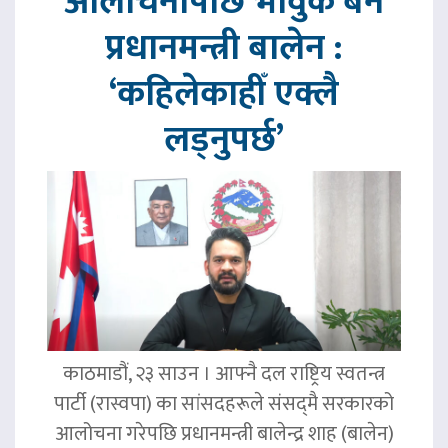
आलोचनापछि भावुक बने
प्रधानमन्त्री बालेन :
‘कहिलेकाहीँ एक्लै
लड्नुपर्छ’
काठमाडौं, २३ साउन । आफ्नै दल राष्ट्रिय स्वतन्त्र
पार्टी (रास्वपा) का सांसदहरूले संसद्‌मै सरकारको
आलोचना गरेपछि प्रधानमन्त्री बालेन्द्र शाह (बालेन)