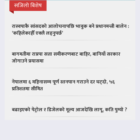
सजिलो बिशेष
रास्वपाकै सांसदको आलोचनापछि भावुक बने प्रधानमन्त्री बालेन :
‘कहिलेकाहीँ एक्लै लड्नुपर्छ’
बागमतीमा राप्रपा सत्ता समीकरणबाट बाहिर, बानियाँ सरकार
जोगाउने प्रयासमा
नेपालमा ६ महिनासम्म पूर्ण स्तनपान गराउने दर घट्दो, ५६
प्रतिशतमा सीमित
बढाइएको पेट्रोल र डिजेलको मूल्य आजदेखि लागू, कति पुग्यो ?