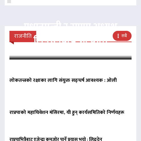
प्रधानमन्त्री र राप्रपा अध्यक्ष
राजनीति
सबै
लिङदेनबीच भेटवार्ता
लोकतन्त्रको रक्षाका लागि संयुक्त सङ्घर्ष आवश्यक : ओली
राप्रपाको महाधिवेशन मंसिरमा, यी हुन् कार्यसमितिको निर्णयहरू
राप्रपाभित्रैबाट एजेन्डा कमजोर पार्ने प्रयास भयो : लिङ्देन