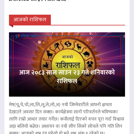
आजको राशिफल
आज २०८३ साल साउन २३ गते शनिवारको
राशिफल
मेष(चू,चे,चो,ला,लि,लू,ले,लो,अ) नयाँ जिम्मेवारीले आफ्नो क्षमता
देखाउने अवसर दिन सक्छ। कार्यक्षेत्रमा सानो परिवर्तनले भविष्यका
लागि राम्रो आधार तयार गर्नेछ। कसैलाई दिएको वचन पूरा गर्दा विश्वास
अझ बलियो बन्नेछ। अध्ययन वा नयाँ सीप सिक्ने सोचले पनि गति लिन
सक्छ। आजको शुभ रंग पहेलो हो भने शुभ अंक १ रहेको छ।