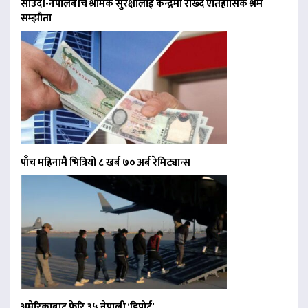
साउदी-नेपालबीच श्रमिक सुरक्षालाई केन्द्रमा राख्दै ऐतिहासिक श्रम
सम्झौता
पाँच महिनामै भित्रियो ८ खर्ब ७० अर्ब रेमिट्यान्स
अमेरिकाबाट फेरि ३५ नेपाली ‘डिपोर्ट’