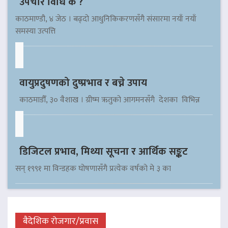
उपचार विधि के ?
काठमाण्डौ, ४ जेठ । बढ्दो आधुनिकिकरणसँगै संसारमा नयाँ नयाँ
समस्या उत्पत्ति
वायुप्रदुषणको दुष्प्रभाव र बच्ने उपाय
काठमाडौँ, ३० वैशाख । ग्रीष्म ऋतुको आगमनसँगै देशका विभिन्न
डिजिटल प्रभाव, मिथ्या सूचना र आर्थिक सङ्कट
सन् १९९१ मा विन्डहक घोषणासँगै प्रत्येक वर्षको मे ३ का
बैदेशिक रोजगार/प्रवास