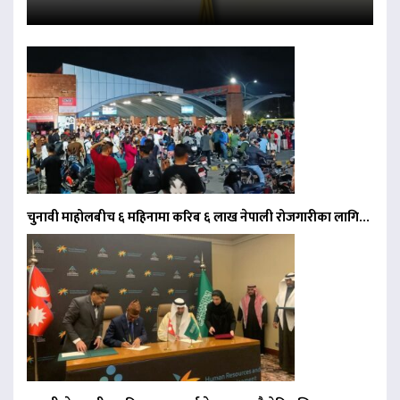
चुनावी माहोलबीच ६ महिनामा करिब ६ लाख नेपाली रोजगारीका लागि…