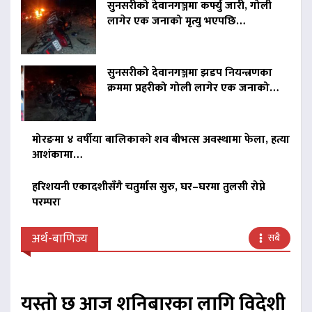
सुनसरीको देवानगञ्जमा कर्फ्यु जारी, गोली
लागेर एक जनाको मृत्यु भएपछि…
सुनसरीको देवानगञ्जमा झडप नियन्त्रणका
क्रममा प्रहरीको गोली लागेर एक जनाको…
मोरङमा ४ वर्षीया बालिकाको शव बीभत्स अवस्थामा फेला, हत्या
आशंकामा…
हरिशयनी एकादशीसँगै चतुर्मास सुरु, घर–घरमा तुलसी रोप्ने
परम्परा
अर्थ-बाणिज्य
सबै
यस्तो छ आज शनिबारका लागि विदेशी