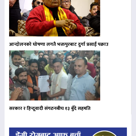
आन्दोलनको घोषणा लगतै भक्तपुरबाट दुर्गा प्रसाईं पक्राउ
सरकार र हिन्दूवादी संगठनबीच १३ बुँदे सहमति