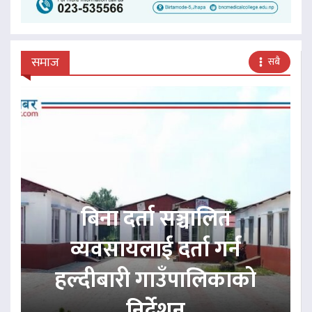
समाज
सबै
बिना दर्ता सञ्चालित
व्यवसायलाई दर्ता गर्न
हल्दीबारी गाउँपालिकाको
निर्देशन