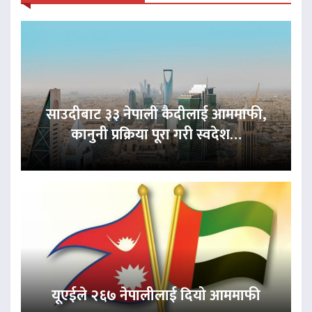
साउदीबाट ३३ नेपाली कैदीलाई आममाफी,
कानुनी प्रक्रिया पूरा गरी स्वदेश…
यूएईले २६७ नेपालीलाई दियो आममाफी