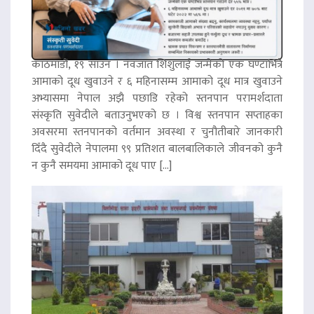
काठमाडौं, १९ साउन । नवजात शिशुलाई जन्मेको एक घण्टाभित्रै
आमाको दूध खुवाउने र ६ महिनासम्म आमाको दूध मात्र खुवाउने
अभ्यासमा नेपाल अझै पछाडि रहेको स्तनपान परामर्शदाता
संस्कृति सुवेदीले बताउनुभएको छ । विश्व स्तनपान सप्ताहका
अवसरमा स्तनपानको वर्तमान अवस्था र चुनौतीबारे जानकारी
दिँदै सुवेदीले नेपालमा ९९ प्रतिशत बालबालिकाले जीवनको कुनै
न कुनै समयमा आमाको दूध पाए […]