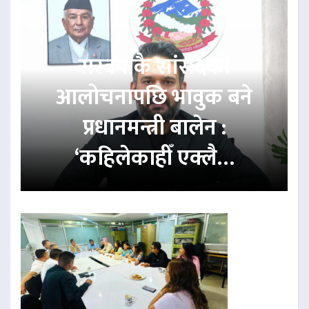
रास्वपाकै सांसदको
आलोचनापछि भावुक बने
प्रधानमन्त्री बालेन :
‘कहिलेकाहीँ एक्लै…