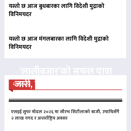
यस्तो छ आज बुधबारका लागि विदेशी मुद्राको
विनिमयदर
यस्तो छ आज मंगलबारका लागि विदेशी मुद्राको
विनिमयदर
‘लालीबजार’को सफल यात्रा
जारी, प्रदर्शनको ५१औँ दिन पूरा
मनोरन्जन
एसइई सुपर मोडल २०२६ मा सौरभ सिटौलाको बाजी, उपाधिसँगै
२ लाख नगद र अन्तर्राष्ट्रिय अवसर