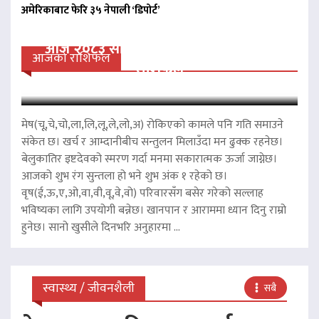
अमेरिकाबाट फेरि ३५ नेपाली ‘डिपोर्ट’
आज २०८३ साल साउन २१ गते बिहीवारको
आजको राशिफल
राशिफल
मेष(चू,चे,चो,ला,लि,लू,ले,लो,अ) रोकिएको कामले पनि गति समाउने
संकेत छ। खर्च र आम्दानीबीच सन्तुलन मिलाउँदा मन ढुक्क रहनेछ।
बेलुकातिर इष्टदेवको स्मरण गर्दा मनमा सकारात्मक ऊर्जा जाग्नेछ।
आजको शुभ रंग सुन्तला हो भने शुभ अंक १ रहेको छ।
वृष(ई,ऊ,ए,ओ,वा,वी,वू,वे,वो) परिवारसँग बसेर गरेको सल्लाह
भविष्यका लागि उपयोगी बन्नेछ। खानपान र आराममा ध्यान दिनु राम्रो
हुनेछ। सानो खुसीले दिनभरि अनुहारमा ...
स्वास्थ्य / जीवनशैली
सबै