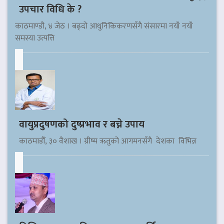
उपचार विधि के ?
काठमाण्डौ, ४ जेठ । बढ्दो आधुनिकिकरणसँगै संसारमा नयाँ नयाँ
समस्या उत्पत्ति
वायुप्रदुषणको दुष्प्रभाव र बच्ने उपाय
काठमाडौँ, ३० वैशाख । ग्रीष्म ऋतुको आगमनसँगै देशका विभिन्न