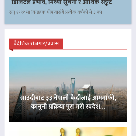
डिजिटल प्रभाव, मिथ्या सूचना र आर्थिक सङ्कट
सन् १९९१ मा विन्डहक घोषणासँगै प्रत्येक वर्षको मे ३ का
बैदेशिक रोजगार/प्रवास
साउदीबाट ३३ नेपाली कैदीलाई आममाफी,
कानुनी प्रक्रिया पूरा गरी स्वदेश…