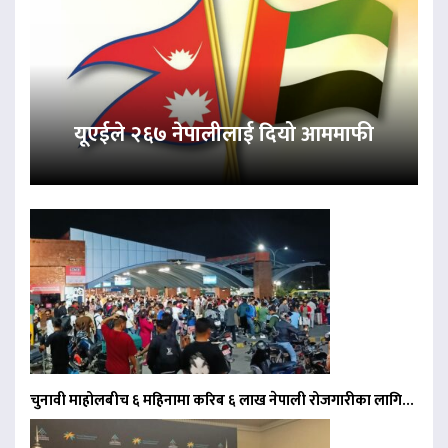
यूएईले २६७ नेपालीलाई दियो आममाफी
चुनावी माहोलबीच ६ महिनामा करिब ६ लाख नेपाली रोजगारीका लागि…