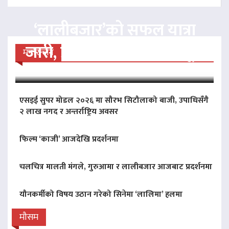
‘लालीबजार’को सफल यात्रा
जारी, प्रदर्शनको ५१औँ दिन पूरा
मनोरन्जन
एसइई सुपर मोडल २०२६ मा सौरभ सिटौलाको बाजी, उपाधिसँगै
२ लाख नगद र अन्तर्राष्ट्रिय अवसर
फिल्म ‘काजी’ आजदेखि प्रदर्शनमा
चलचित्र मालती मंगले, गुरुआमा र लालीबजार आजबाट प्रदर्शनमा
यौनकर्मीको विषय उठान गरेको सिनेमा ‘लालिमा’ हलमा
मौसम