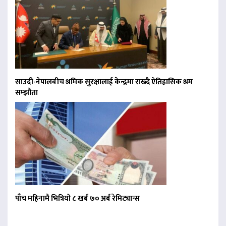
साउदी-नेपालबीच श्रमिक सुरक्षालाई केन्द्रमा राख्दै ऐतिहासिक श्रम
सम्झौता
पाँच महिनामै भित्रियो ८ खर्ब ७० अर्ब रेमिट्यान्स