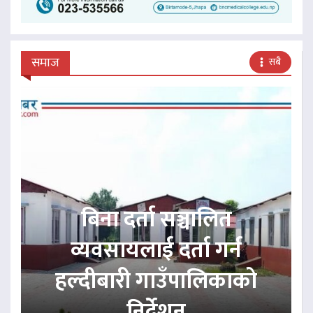
समाज
सबै
बिना दर्ता सञ्चालित
व्यवसायलाई दर्ता गर्न
हल्दीबारी गाउँपालिकाको
निर्देशन