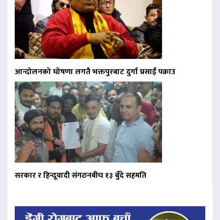
आन्दोलनको घोषणा लगतै भक्तपुरबाट दुर्गा प्रसाईं पक्राउ
सरकार र हिन्दूवादी संगठनबीच १३ बुँदे सहमति