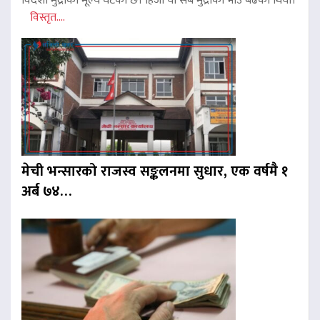
विदेशी मुद्राको मूल्य घटेको छ। हिजो यी सबै मुद्राको भाउ बढेको थियो।
विस्तृत....
मेची भन्सारको राजस्व सङ्कलनमा सुधार, एक वर्षमै १
अर्ब ७४…