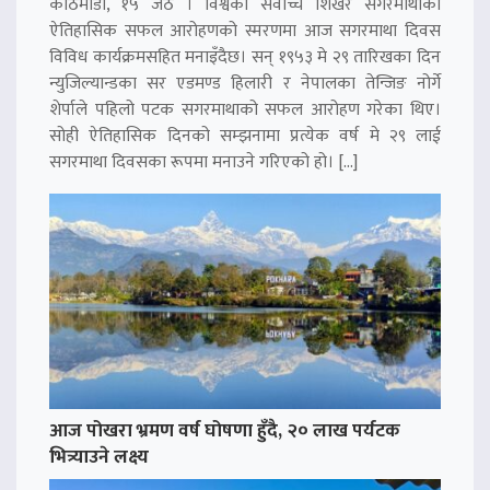
काठमाडौं, १५ जेठ । विश्वको सर्वोच्च शिखर सगरमाथाको
ऐतिहासिक सफल आरोहणको स्मरणमा आज सगरमाथा दिवस
विविध कार्यक्रमसहित मनाइँदैछ। सन् १९५३ मे २९ तारिखका दिन
न्युजिल्यान्डका सर एडमण्ड हिलारी र नेपालका तेन्जिङ नोर्गे
शेर्पाले पहिलो पटक सगरमाथाको सफल आरोहण गरेका थिए।
सोही ऐतिहासिक दिनको सम्झनामा प्रत्येक वर्ष मे २९ लाई
सगरमाथा दिवसका रूपमा मनाउने गरिएको हो। […]
आज पोखरा भ्रमण वर्ष घोषणा हुँदै, २० लाख पर्यटक
भित्र्याउने लक्ष्य