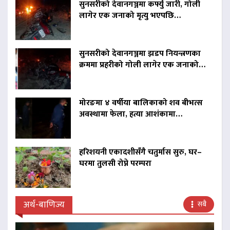
सुनसरीको देवानगञ्जमा कर्फ्यु जारी, गोली
लागेर एक जनाको मृत्यु भएपछि…
सुनसरीको देवानगञ्जमा झडप नियन्त्रणका
क्रममा प्रहरीको गोली लागेर एक जनाको…
मोरङमा ४ वर्षीया बालिकाको शव बीभत्स
अवस्थामा फेला, हत्या आशंकामा…
हरिशयनी एकादशीसँगै चतुर्मास सुरु, घर–
घरमा तुलसी रोप्ने परम्परा
अर्थ-बाणिज्य
सबै