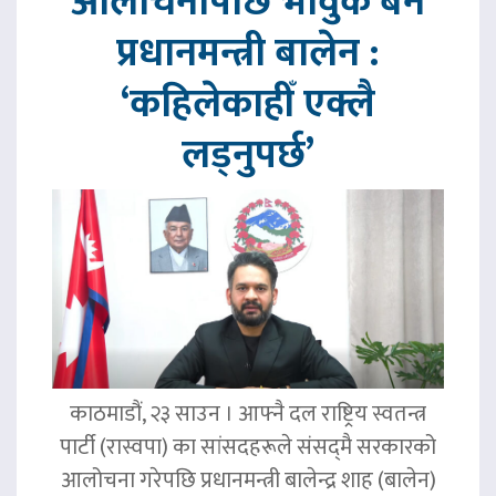
आलोचनापछि भावुक बने
प्रधानमन्त्री बालेन :
‘कहिलेकाहीँ एक्लै
लड्नुपर्छ’
काठमाडौं, २३ साउन । आफ्नै दल राष्ट्रिय स्वतन्त्र
पार्टी (रास्वपा) का सांसदहरूले संसद्‌मै सरकारको
आलोचना गरेपछि प्रधानमन्त्री बालेन्द्र शाह (बालेन)