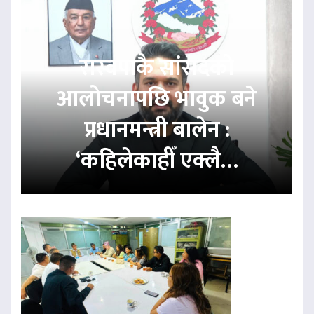
रास्वपाकै सांसदको
आलोचनापछि भावुक बने
प्रधानमन्त्री बालेन :
‘कहिलेकाहीँ एक्लै…