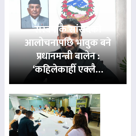
रास्वपाकै सांसदको
आलोचनापछि भावुक बने
प्रधानमन्त्री बालेन :
‘कहिलेकाहीँ एक्लै…