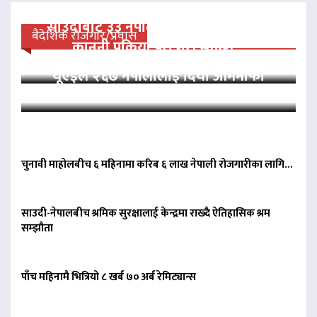
साउदीबाट ३३ नेपाली कैदीलाई आममाफी,
बैदेशिक रोजगार/प्रवास
कानुनी प्रक्रिया पूरा गरी स्वदेश…
यूएईले २६७ नेपालीलाई दियो आममाफी
चुनावी माहोलबीच ६ महिनामा करिब ६ लाख नेपाली रोजगारीका लागि…
साउदी-नेपालबीच श्रमिक सुरक्षालाई केन्द्रमा राख्दै ऐतिहासिक श्रम
सम्झौता
पाँच महिनामै भित्रियो ८ खर्ब ७० अर्ब रेमिट्यान्स