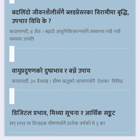
बदलिँदो जीवनशैलीसँगै ब्लडप्रेसरका विरामीमा बृद्धि,
उपचार विधि के ?
काठमाण्डौ, ४ जेठ । बढ्दो आधुनिकिकरणसँगै संसारमा नयाँ नयाँ
समस्या उत्पत्ति
वायुप्रदुषणको दुष्प्रभाव र बच्ने उपाय
काठमाडौँ, ३० वैशाख । ग्रीष्म ऋतुको आगमनसँगै देशका विभिन्न
डिजिटल प्रभाव, मिथ्या सूचना र आर्थिक सङ्कट
सन् १९९१ मा विन्डहक घोषणासँगै प्रत्येक वर्षको मे ३ का