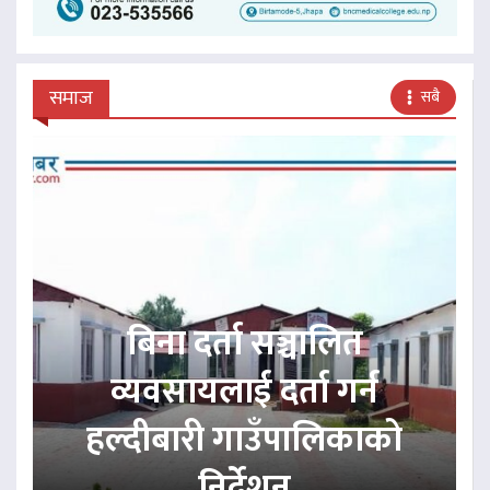
समाज
सबै
बिना दर्ता सञ्चालित
व्यवसायलाई दर्ता गर्न
हल्दीबारी गाउँपालिकाको
निर्देशन