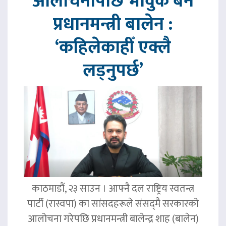
आलोचनापछि भावुक बने
प्रधानमन्त्री बालेन :
‘कहिलेकाहीँ एक्लै
लड्नुपर्छ’
काठमाडौं, २३ साउन । आफ्नै दल राष्ट्रिय स्वतन्त्र
पार्टी (रास्वपा) का सांसदहरूले संसद्‌मै सरकारको
आलोचना गरेपछि प्रधानमन्त्री बालेन्द्र शाह (बालेन)