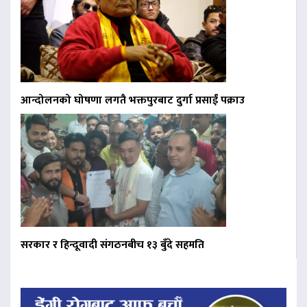
आन्दोलनको घोषणा लगतै भक्तपुरबाट दुर्गा प्रसाईं पक्राउ
सरकार र हिन्दूवादी संगठनबीच १३ बुँदे सहमति