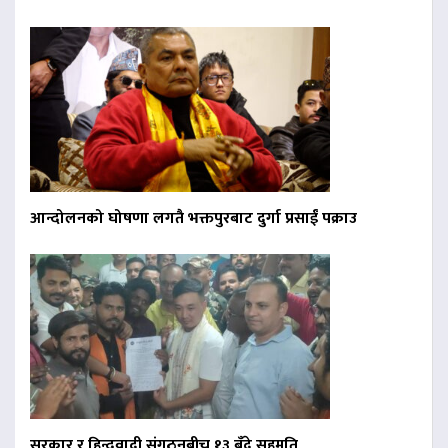
आन्दोलनको घोषणा लगतै भक्तपुरबाट दुर्गा प्रसाईं पक्राउ
सरकार र हिन्दूवादी संगठनबीच १३ बुँदे सहमति