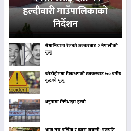
हल्दीबारी गाउँपालिकाको
निर्देशन
रोमानियामा रेलको ठक्करबाट २ नेपालीको
मृत्यु
कोटीहोममा पिकअपको ठक्करबाट ७० वर्षीय
वृद्धको मृत्यु
धनुषामा निषेधाज्ञा हट्यो
आज गुरु पूर्णिमा र व्यास जयन्ती: गुरुप्रति