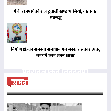
मेची राजमार्गको राज दुवाली खण्ड भासियो, यातायात
अवरुद्ध
निर्माण क्षेत्रका समस्या समाधान गर्न सरकार सकारात्मक,
समयमै काम सक्न आग्रह
देउवा र खड्काको
पुनरावलोकन निवेदनमा
सुनुवाइ गर्न सर्वोच्चको अनुमति
समाचार