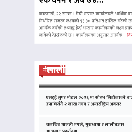
एक वर्षमै १ अर्ब ७४…
काठमाडौं, २२ साउन । मेची भन्सार कार्यालयले आर्थिक वर
निर्धारित राजस्व लक्ष्यको ९३.३० प्रतिशत हासिल गरेको 
आर्थिक वर्षको तथ्याङ्क हेर्दा भन्सार कार्यालयको लक्ष्य प्र
लागेको देखिएको छ । कार्यालयका अनुसार आर्थिक
विस
‘लालीबजार’को सफल यात्रा
मनोरन्जन
एसइई सुपर मोडल २०२६ मा सौरभ सिटौलाको बा
उपाधिसँगै २ लाख नगद र अन्तर्राष्ट्रिय अवसर
चलचित्र मालती मंगले, गुरुआमा र लालीबजार
आजबाट प्रदर्शनमा