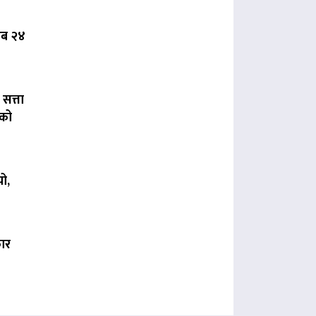
 अब २४
 सत्ता
लको
ो,
कार