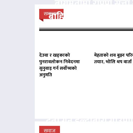
बागमतीमा राप्रपा सत्
बाहिर, बानियाँ सरकार ज
समाचार
देउवा र खड्काको
मेहताको शव बुझ्न परि
पुनरावलोकन निवेदनमा
तयार, भोलि थप वार्ता ह
सुनुवाइ गर्न सर्वोच्चको
अनुमति
बिना दर्ता सञ्चालित व्य
दर्ता गर्न हल्दीबारी गाउँ
समाज