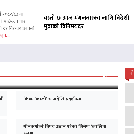
्ष २०८२/८३ मा
यस्तो छ आज मंगलबारका लागि विदेशी
छ । पछिल्ला चार
मुद्राको विनिमयदर
ाप्ति दर निरन्तर उकालो
्तृत....
 जारी, प्रदर्शनको ५१औँ दिन पूरा
म
जी,
फिल्म ‘काजी’ आजदेखि प्रदर्शनमा
यौनकर्मीको विषय उठान गरेको सिनेमा ‘लालिमा’
हलमा