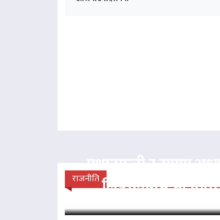
प्रधानमन्त्री र राप्रपा अध्य
राजनीति
लिङदेनबीच भेटवार्ता