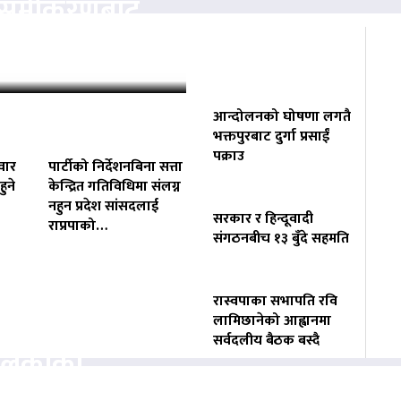
ता समीकरणबाट
ोगाउने प्रयासमा
आन्दोलनको घोषणा लगतै
भक्तपुरबाट दुर्गा प्रसाईं
पक्राउ
वार
पार्टीको निर्देशनबिना सत्ता
ुने
केन्द्रित गतिविधिमा संलग्न
नहुन प्रदेश सांसदलाई
सरकार र हिन्दूवादी
राप्रपाको…
संगठनबीच १३ बुँदे सहमति
रास्वपाका सभापति रवि
वसायलाई
लामिछानेको आह्वानमा
सर्वदलीय बैठक बस्दै
पालिकाको