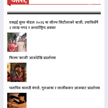
जारी, प्रदर्शनको ५१औँ दिन पूरा
मनोरन्जन
एसइई सुपर मोडल २०२६ मा सौरभ सिटौलाको बाजी, उपाधिसँगै
२ लाख नगद र अन्तर्राष्ट्रिय अवसर
फिल्म ‘काजी’ आजदेखि प्रदर्शनमा
चलचित्र मालती मंगले, गुरुआमा र लालीबजार आजबाट प्रदर्शनमा