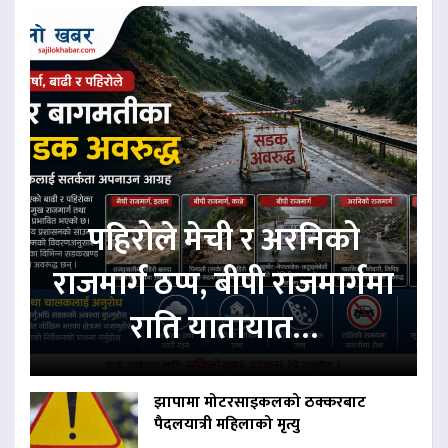
पहिरोले मेची र अरनिको
राजमार्ग ठप्प, बीपी राजमार्गमा
राति यातायात…
झापामा मोटरसाइकलको ठक्करबाट
पैदलयात्री महिलाको मृत्यु