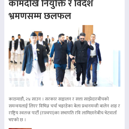
कामदेखि नियुक्ति र विदेश
भ्रमणसम्म छलफल
काठमाडौं, २४ साउन । सरकार सञ्चालन र सत्ता साझेदारबीचको
समन्वयलाई लिएर विभिन्न चर्चा भइरहेका बेला प्रधानमन्त्री बालेन शाह र
राष्ट्रिय स्वतन्त्र पार्टी (रास्वपा)का सभापति रवि लामिछानेबीच भेटवार्ता
भएको छ ।