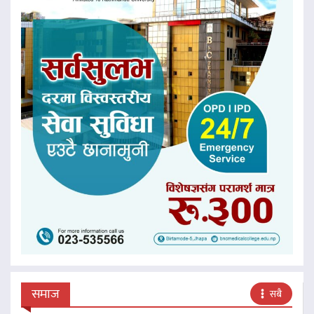
समाज
सबै