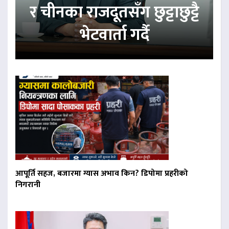
र चीनका राजदूतसँग छुट्टाछुट्टै
भेटवार्ता गर्दै
आपूर्ति सहज, बजारमा ग्यास अभाव किन? डिपोमा प्रहरीको
निगरानी