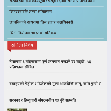
सरकारका सय कार्यसूची : पैँसठ्ठी दिनमा सत्तरी प्रतिशत काम
सिंहदरबारकै जग्गा अतिक्रमण
छानबिनको दायरामा तिस हजार पदाधिकारी
चिनी निर्यातमा भारतको प्रतिबन्ध
सजिलो बिशेष
नेपालमा ६ महिनासम्म पूर्ण स्तनपान गराउने दर घट्दो, ५६
प्रतिशतमा सीमित
बढाइएको पेट्रोल र डिजेलको मूल्य आजदेखि लागू, कति पुग्यो ?
सरकार र हिन्दूवादी संगठनबीच १३ बुँदे सहमति