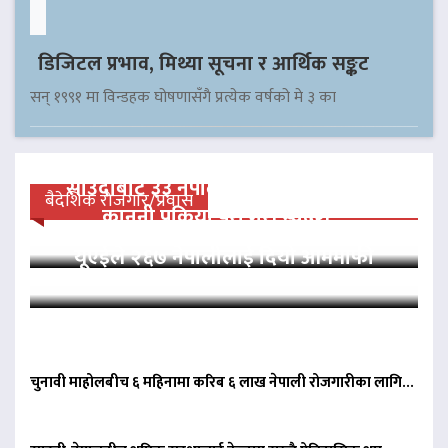
डिजिटल प्रभाव, मिथ्या सूचना र आर्थिक सङ्कट
सन् १९९१ मा विन्डहक घोषणासँगै प्रत्येक वर्षको मे ३ का
साउदीबाट ३३ नेपाली कैदीलाई आममाफी,
बैदेशिक रोजगार/प्रवास
कानुनी प्रक्रिया पूरा गरी स्वदेश…
यूएईले २६७ नेपालीलाई दियो आममाफी
चुनावी माहोलबीच ६ महिनामा करिब ६ लाख नेपाली रोजगारीका लागि…