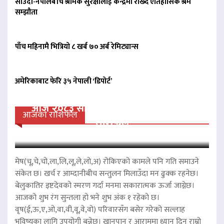
साउदी-नेपालबीच श्रमिक सुरक्षालाई केन्द्रमा राख्दै ऐतिहासिक श्रम
सम्झौता
पाँच महिनामै भित्रियो ८ खर्ब ७० अर्ब रेमिट्यान्स
अमेरिकाबाट फेरि ३५ नेपाली ‘डिपोर्ट’
आज २०८३ साल साउन २१ गते बिहीवारको
आजको राशिफल
राशिफल
मेष(चू,चे,चो,ला,लि,लू,ले,लो,अ) रोकिएको कामले पनि गति समाउने
संकेत छ। खर्च र आम्दानीबीच सन्तुलन मिलाउँदा मन ढुक्क रहनेछ।
बेलुकातिर इष्टदेवको स्मरण गर्दा मनमा सकारात्मक ऊर्जा जाग्नेछ।
आजको शुभ रंग सुन्तला हो भने शुभ अंक १ रहेको छ।
वृष(ई,ऊ,ए,ओ,वा,वी,वू,वे,वो) परिवारसँग बसेर गरेको सल्लाह
भविष्यका लागि उपयोगी बन्नेछ। खानपान र आराममा ध्यान दिनु राम्रो