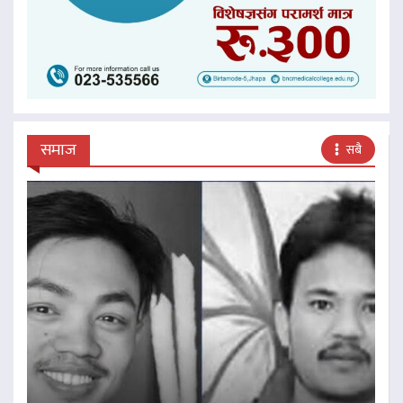
समाज
सबै