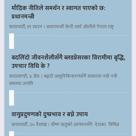
मौद्रिक नीतिले समर्थन र स्वागत पाएको छ:
प्रधानमन्त्री
काठमाडौँ, ११ साउन । प्रधानमन्त्री केपी शर्मा ओलीले नेपाल राष्ट्र
बदलिँदो जीवनशैलीसँगै ब्लडप्रेसरका विरामीमा बृद्धि,
उपचार विधि के ?
काठमाण्डौ, ४ जेठ । बढ्दो आधुनिकिकरणसँगै संसारमा नयाँ नयाँ
समस्या उत्पत्ति
वायुप्रदुषणको दुष्प्रभाव र बच्ने उपाय
काठमाडौँ, ३० वैशाख । ग्रीष्म ऋतुको आगमनसँगै देशका विभिन्न