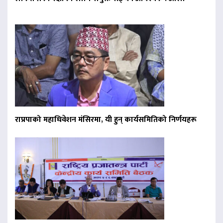
राप्रपाको महाधिवेशन मंसिरमा, यी हुन् कार्यसमितिको निर्णयहरू