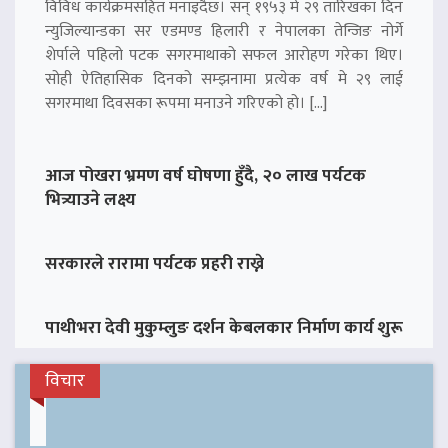
विविध कार्यक्रमसहित मनाइँदैछ। सन् १९५३ मे २९ तारिखका दिन
न्युजिल्यान्डका सर एडमण्ड हिलारी र नेपालका तेन्जिङ नोर्गे
शेर्पाले पहिलो पटक सगरमाथाको सफल आरोहण गरेका थिए।
सोही ऐतिहासिक दिनको सम्झनामा प्रत्येक वर्ष मे २९ लाई
सगरमाथा दिवसका रूपमा मनाउने गरिएको हो। […]
आज पोखरा भ्रमण वर्ष घोषणा हुँदै, २० लाख पर्यटक
भित्र्याउने लक्ष्य
सरकारले रारामा पर्यटक प्रहरी राख्ने
पाथीभरा देवी मुकुम्लुङ दर्शन केबलकार निर्माण कार्य शुरू
विचार