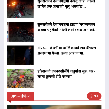
सुनसरीको देवानगञ्जमा कर्फ्यु जारी, गोली
लागेर एक जनाको मृत्यु भएपछि…
सुनसरीको देवानगञ्जमा झडप नियन्त्रणका
क्रममा प्रहरीको गोली लागेर एक जनाको…
मोरङमा ४ वर्षीया बालिकाको शव बीभत्स
अवस्थामा फेला, हत्या आशंकामा…
हरिशयनी एकादशीसँगै चतुर्मास सुरु, घर–
घरमा तुलसी रोप्ने परम्परा
अर्थ-बाणिज्य
सबै