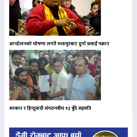
आन्दोलनको घोषणा लगतै भक्तपुरबाट दुर्गा प्रसाईं पक्राउ
सरकार र हिन्दूवादी संगठनबीच १३ बुँदे सहमति