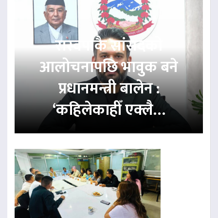
रास्वपाकै सांसदको
आलोचनापछि भावुक बने
प्रधानमन्त्री बालेन :
‘कहिलेकाहीँ एक्लै…