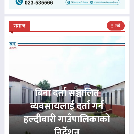
समाज
सबै
बिना दर्ता सञ्चालित
व्यवसायलाई दर्ता गर्न
हल्दीबारी गाउँपालिकाको
निर्देशन