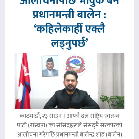
आलोचनापछि भावुक बने
प्रधानमन्त्री बालेन :
‘कहिलेकाहीँ एक्लै
लड्नुपर्छ’
काठमाडौं, २३ साउन । आफ्नै दल राष्ट्रिय स्वतन्त्र
पार्टी (रास्वपा) का सांसदहरूले संसद्‌मै सरकारको
आलोचना गरेपछि प्रधानमन्त्री बालेन्द्र शाह (बालेन)