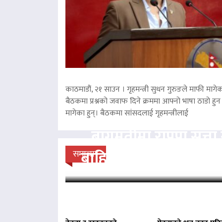
काठमाडौं, २१ साउन । गृहमन्त्री सुधन गुरुङले माफी मागेका
बैठकमा प्रश्नको जवाफ दिने क्रममा आफ्नो भाषा ठाडो हुन 
मागेका हुन्। बैठकमा सांसदलाई गृहमन्त्रीलाई
बागमतीमा राप्रपा सत्
बाहिर, बानियाँ सरकार ज
समाचार