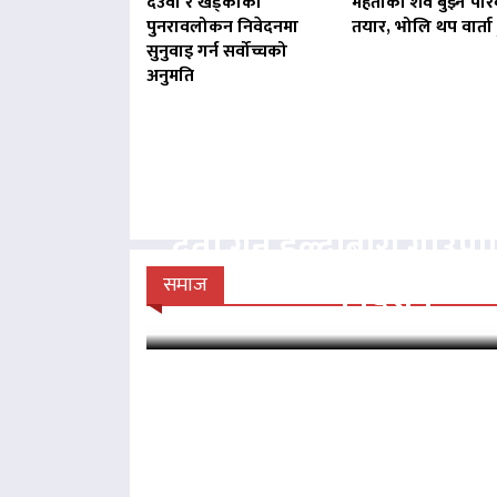
देउवा र खड्काको
मेहताको शव बुझ्न परि
पुनरावलोकन निवेदनमा
तयार, भोलि थप वार्ता ह
सुनुवाइ गर्न सर्वोच्चको
अनुमति
बिना दर्ता सञ्चालित व्य
दर्ता गर्न हल्दीबारी गाउँ
निर्देशन
समाज