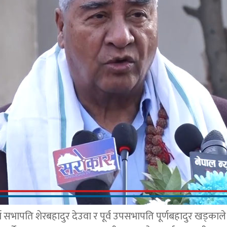
र्व सभापति शेरबहादुर देउवा र पूर्व उपसभापति पूर्णबहादुर खड्का