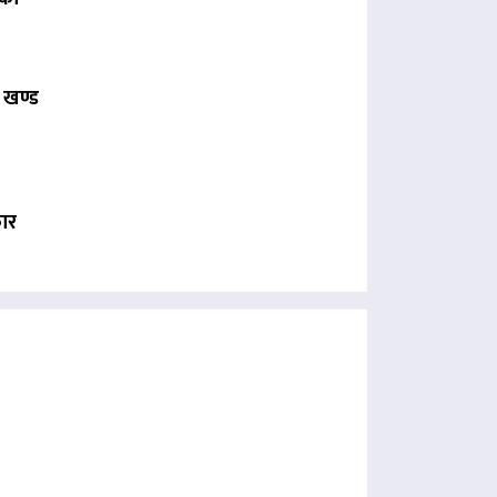
 खण्ड
कार