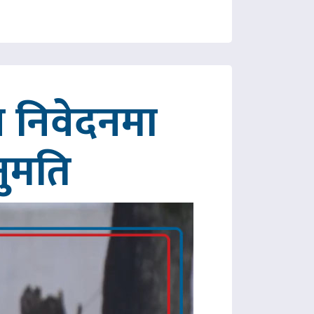
 निवेदनमा
नुमति