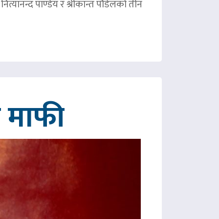
ित्यानन्द पाण्डेय र श्रीकान्त पौडेलको तीन
गे माफी