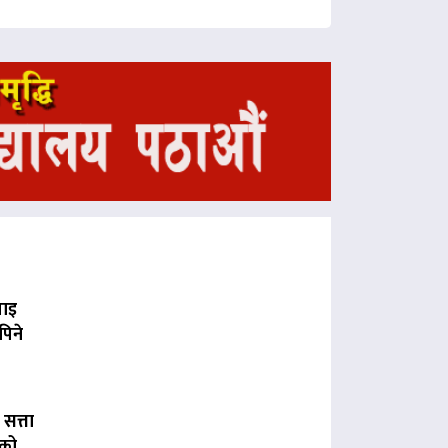
पाइ
पिने
 सत्ता
लको