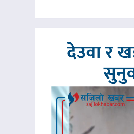
देउवा र 
सुनु