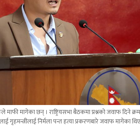
ङले माफी मागेका छन् । राष्ट्रियसभा बैठकमा प्रश्नको जवाफ दिने क्र
ाई गृहमन्त्रीलाई निर्मला पन्त हत्या प्रकरणबारे जवाफ मागेका थि