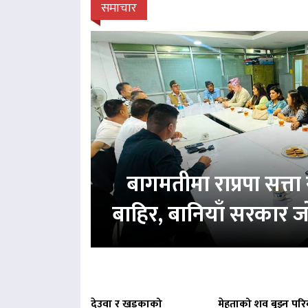
समाचार
बागमतीमा राप्रपा सत्
बाहिर, बानियाँ सरकार ज
देउवा र खड्काको
मेहताको शव बुझ्न परि