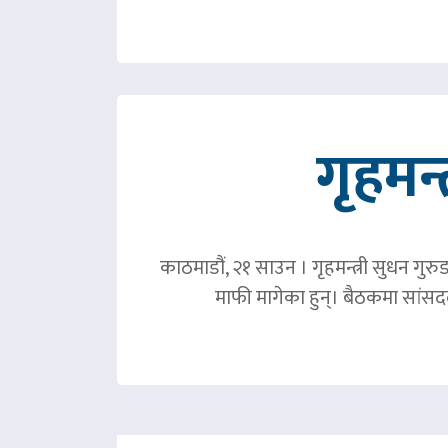
गृहमन्
काठमाडौं, २१ साउन । गृहमन्त्री सुधन गुरु
माफी मागेका हुन्। बैठकमा सांसदल