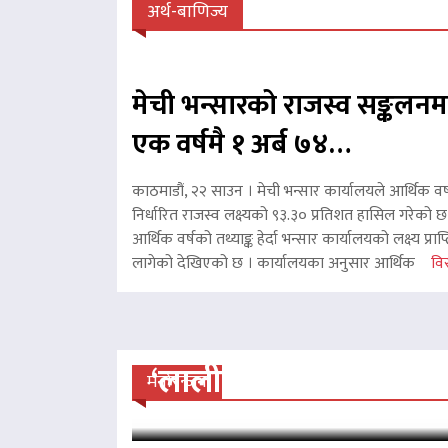
अर्थ-बाणिज्य
मेची भन्सारको राजस्व सङ्कलनम
एक वर्षमै १ अर्ब ७४…
काठमाडौं, २२ साउन । मेची भन्सार कार्यालयले आर्थिक वर
निर्धारित राजस्व लक्ष्यको ९३.३० प्रतिशत हासिल गरेको 
आर्थिक वर्षको तथ्याङ्क हेर्दा भन्सार कार्यालयको लक्ष्य प्र
लागेको देखिएको छ । कार्यालयका अनुसार आर्थिक
विस
‘लालीबजार’को सफल यात्रा
मनोरन्जन