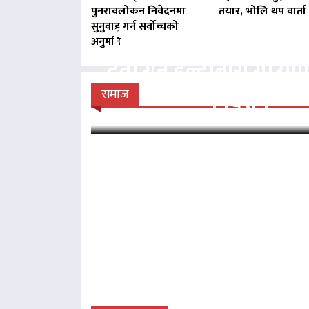
पुनरावलोकन निवेदनमा
तयार, भोलि थप वार्ता ह
सुनुवाइ गर्न सर्वोच्चको
बिना दर्ता सञ्चालित व्य
अनुमति
दर्ता गर्न हल्दीबारी गाउँ
निर्देशन
समाज