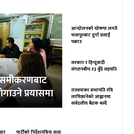
आन्दोलनको घोषणा लगतै
भक्तपुरबाट दुर्गा प्रसाईं
पक्राउ
सरकार र हिन्दूवादी
संगठनबीच १३ बुँदे सहमति
ता समीकरणबाट
ोगाउने प्रयासमा
रास्वपाका सभापति रवि
लामिछानेको आह्वानमा
सर्वदलीय बैठक बस्दै
वार
पार्टीको निर्देशनबिना सत्ता