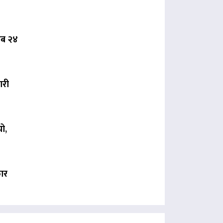
 अब २४
ारी
ो,
कार