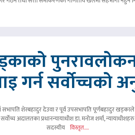
र गठन तथा सत्ता समीकरणको गणितीय खेलमा सहभागी नहुने नि
खड्काको पुनरावलोकन
वाइ गर्न सर्वोच्चको अ
र्व सभापति शेरबहादुर देउवा र पूर्व उपसभापति पूर्णबहादुर खड्का
 सर्वोच्च अदालतका प्रधानन्यायाधीश डा. मनोज शर्मा, न्यायाधीशहरु न
सदस्यीय
विस्तृत....