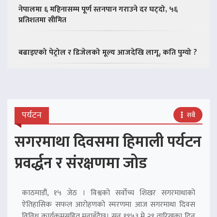
नेपालमा ६ महिनासम्म पूर्ण स्तनपान गराउने दर घट्दो, ५६
प्रतिशतमा सीमित
बढाइएको पेट्रोल र डिजेलको मूल्य आजदेखि लागू, कति पुग्यो ?
पर्यटन
सबै
सगरमाथा दिवसमा हिमाली पर्यटन
प्रवर्द्धन र संरक्षणमा जोड
काठमाडौं, १५ जेठ । विश्वको सर्वोच्च शिखर सगरमाथाको
ऐतिहासिक सफल आरोहणको स्मरणमा आज सगरमाथा दिवस
विविध कार्यक्रमसहित मनाइँदैछ। सन् १९५३ मे २९ तारिखका दिन