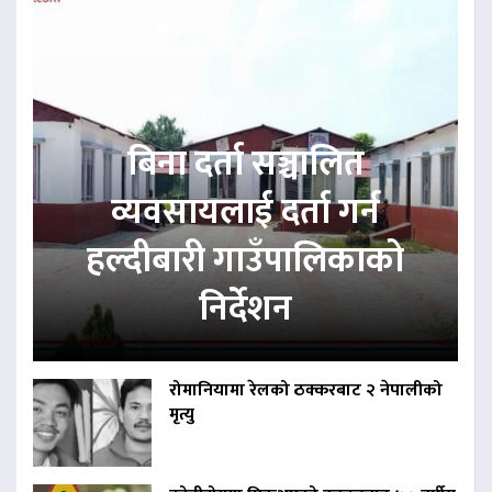
बिना दर्ता सञ्चालित
व्यवसायलाई दर्ता गर्न
हल्दीबारी गाउँपालिकाको
निर्देशन
रोमानियामा रेलको ठक्करबाट २ नेपालीको
मृत्यु