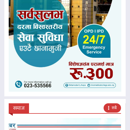
समाज
सबै