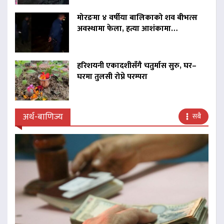
मोरङमा ४ वर्षीया बालिकाको शव बीभत्स
अवस्थामा फेला, हत्या आशंकामा…
हरिशयनी एकादशीसँगै चतुर्मास सुरु, घर–
घरमा तुलसी रोप्ने परम्परा
अर्थ-बाणिज्य
सबै