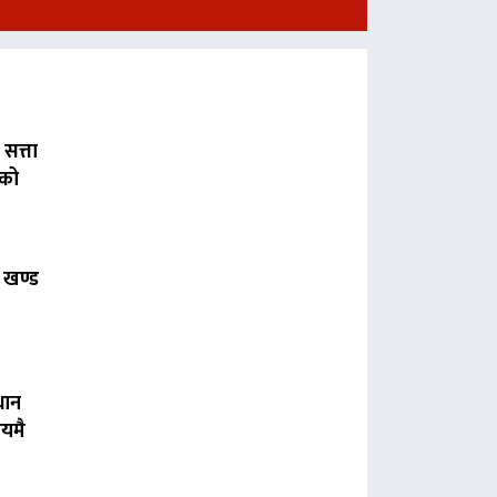
 सत्ता
लको
 खण्ड
धान
यमै