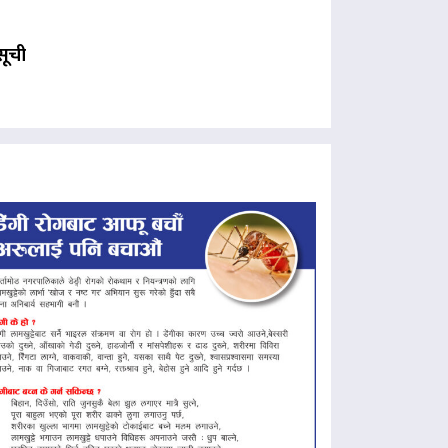
यसूची