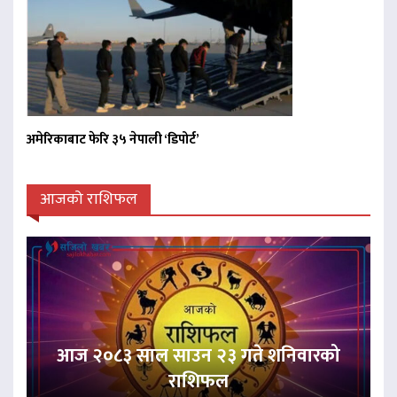
अमेरिकाबाट फेरि ३५ नेपाली ‘डिपोर्ट’
आजको राशिफल
आज २०८३ साल साउन २३ गते शनिवारको
राशिफल