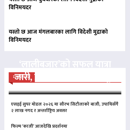
विनिमयदर
यस्तो छ आज मंगलबारका लागि विदेशी मुद्राको
विनिमयदर
‘लालीबजार’को सफल यात्रा
जारी, प्रदर्शनको ५१औँ दिन पूरा
मनोरन्जन
एसइई सुपर मोडल २०२६ मा सौरभ सिटौलाको बाजी, उपाधिसँगै
२ लाख नगद र अन्तर्राष्ट्रिय अवसर
फिल्म ‘काजी’ आजदेखि प्रदर्शनमा