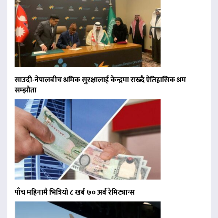
साउदी-नेपालबीच श्रमिक सुरक्षालाई केन्द्रमा राख्दै ऐतिहासिक श्रम
सम्झौता
पाँच महिनामै भित्रियो ८ खर्ब ७० अर्ब रेमिट्यान्स