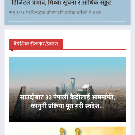
डिजिटल प्रभाव, मिथ्या सूचना र आर्थिक सङ्कट
सन् १९९१ मा विन्डहक घोषणासँगै प्रत्येक वर्षको मे ३ का
बैदेशिक रोजगार/प्रवास
साउदीबाट ३३ नेपाली कैदीलाई आममाफी,
कानुनी प्रक्रिया पूरा गरी स्वदेश…