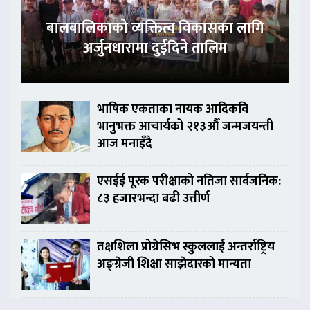
बालबालिकाको व्यक्तित्व विकासका लागि
अर्जुनधारामा दुईदिने तालिम
भाषिक एकताका नायक आदिकवि
भानुभक्त आचार्यको २१३औँ जन्मजयन्ती
आज मनाइँदै
एसईई पूरक परीक्षाको नतिजा सार्वजनिक:
८३ हजारभन्दा बढी उत्तीर्ण
तक्षशिला प्रोग्रेसिभ स्कुललाई अन्तर्राष्ट्रिय
अङ्ग्रेजी शिक्षा साझेदारको मान्यता