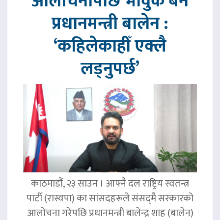
आलोचनापछि भावुक बने
प्रधानमन्त्री बालेन :
‘कहिलेकाहीँ एक्लै
लड्नुपर्छ’
काठमाडौं, २३ साउन । आफ्नै दल राष्ट्रिय स्वतन्त्र
पार्टी (रास्वपा) का सांसदहरूले संसद्‌मै सरकारको
आलोचना गरेपछि प्रधानमन्त्री बालेन्द्र शाह (बालेन)