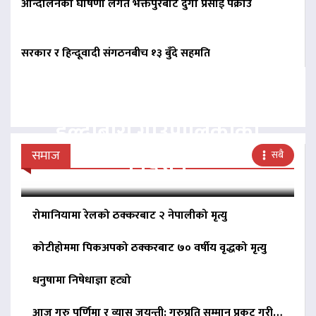
आन्दोलनको घोषणा लगतै भक्तपुरबाट दुर्गा प्रसाईं पक्राउ
सरकार र हिन्दूवादी संगठनबीच १३ बुँदे सहमति
बिना दर्ता सञ्चालित
व्यवसायलाई दर्ता गर्न
हल्दीबारी गाउँपालिकाको
निर्देशन
समाज
सबै
रोमानियामा रेलको ठक्करबाट २ नेपालीको मृत्यु
कोटीहोममा पिकअपको ठक्करबाट ७० वर्षीय वृद्धको मृत्यु
धनुषामा निषेधाज्ञा हट्यो
आज गुरु पूर्णिमा र व्यास जयन्ती: गुरुप्रति सम्मान प्रकट गरी…