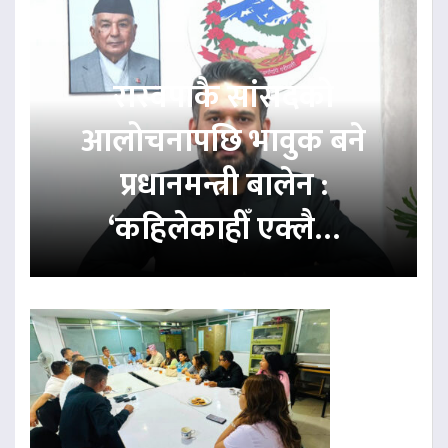
रास्वपाकै सांसदको
आलोचनापछि भावुक बने
प्रधानमन्त्री बालेन :
‘कहिलेकाहीँ एक्लै…