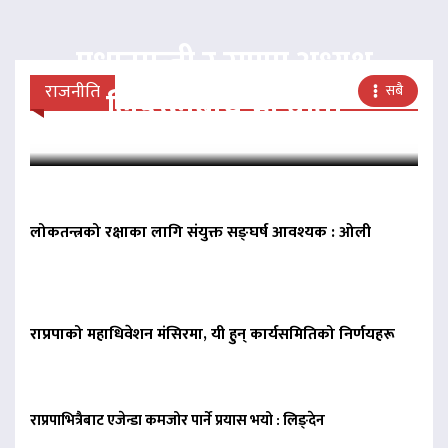
प्रधानमन्त्री र राप्रपा अध्यक्ष
राजनीति
सबै
लिङदेनबीच भेटवार्ता
लोकतन्त्रको रक्षाका लागि संयुक्त सङ्घर्ष आवश्यक : ओली
राप्रपाको महाधिवेशन मंसिरमा, यी हुन् कार्यसमितिको निर्णयहरू
राप्रपाभित्रैबाट एजेन्डा कमजोर पार्ने प्रयास भयो : लिङ्देन