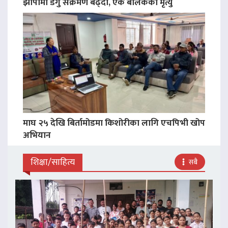
झापामा डेंगु संक्रमण बढ्दो, एक बालकको मृत्यु
माघ २५ देखि बिर्तामोडमा किशोरीका लागि एचपिभी खोप
अभियान
शिक्षा/साहित्य
सबै