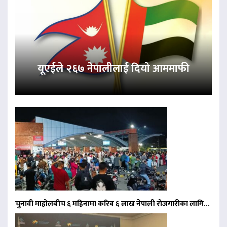
यूएईले २६७ नेपालीलाई दियो आममाफी
चुनावी माहोलबीच ६ महिनामा करिब ६ लाख नेपाली रोजगारीका लागि…