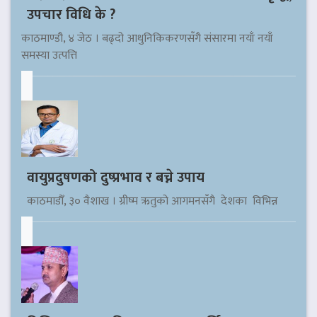
उपचार विधि के ?
काठमाण्डौ, ४ जेठ । बढ्दो आधुनिकिकरणसँगै संसारमा नयाँ नयाँ
समस्या उत्पत्ति
वायुप्रदुषणको दुष्प्रभाव र बच्ने उपाय
काठमाडौँ, ३० वैशाख । ग्रीष्म ऋतुको आगमनसँगै देशका विभिन्न