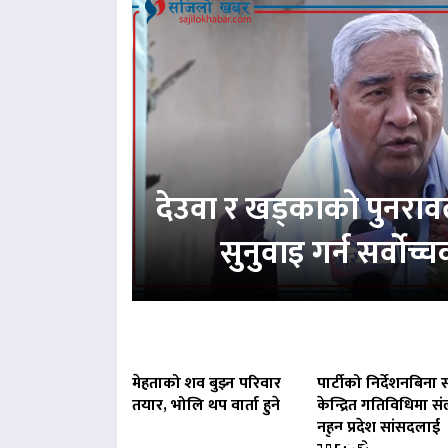
देउवा र खड्काको पुनरा
सुनुवाइ गर्न सर्वोच
मेहताको शव बुझ्न परिवार
पार्टीको निर्देशनबिना स
तयार, भोलि थप वार्ता हुने
केन्द्रित गतिविधिमा संल
नहुन प्रदेश सांसदलाई