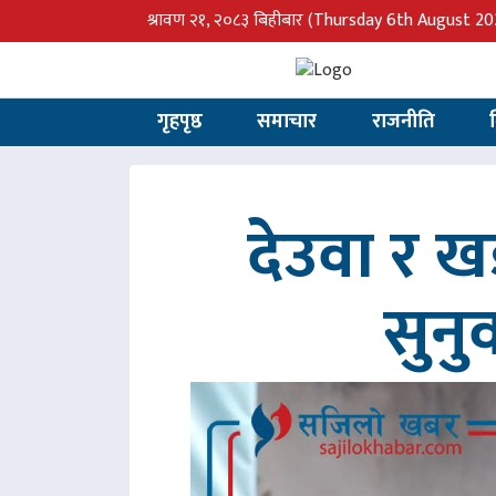
श्रावण २१, २०८३ बिहीबार
(Thursday 6th August 20
गृहपृष्ठ
समाचार
राजनीति
देउवा र 
सुनु