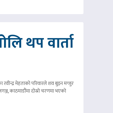
ोलि थप वार्ता
ीन्द्र मेहताको परिवारले शव बुझ्न मन्जुर
गञ्ज, काठमाडौंमा दोस्रो चरणमा भएको