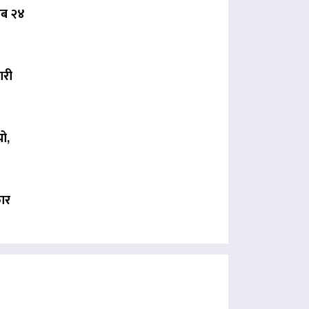
 अब २४
ारी
ो,
कार