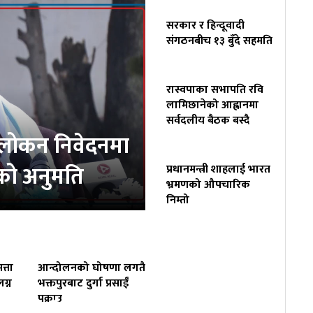
सरकार र हिन्दूवादी
संगठनबीच १३ बुँदे सहमति
रास्वपाका सभापति रवि
लामिछानेको आह्वानमा
सर्वदलीय बैठक बस्दै
वलोकन निवेदनमा
्चको अनुमति
प्रधानमन्त्री शाहलाई भारत
भ्रमणको औपचारिक
निम्तो
त्ता
आन्दोलनको घोषणा लगतै
ग्न
भक्तपुरबाट दुर्गा प्रसाईं
पक्राउ