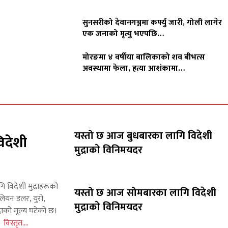
सुनसरीको देवानगञ्जमा कर्फ्यु जारी, गोली लागेर
एक जनाको मृत्यु भएपछि…
मोरङमा ४ वर्षीया बालिकाको शव बीभत्स
अवस्थामा फेला, हत्या आशंकामा…
यस्तो छ आज बुधबारका लागि विदेशी
िदेशी
मुद्राको विनिमयदर
गि विदेशी मुद्राहरूको
यस्तो छ आज सोमबारका लागि विदेशी
लियन डलर, युरो,
मुद्राको विनिमयदर
राको मूल्य घटेको छ।
इन
विस्तृत....