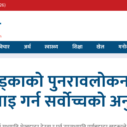
26)
विचार
अर्थ
स्वास्थ्य
शिक्षा
खेल
मनो
खड्काको पुनरावलोकन
वाइ गर्न सर्वोच्चको अ
र्व सभापति शेरबहादुर देउवा र पूर्व उपसभापति पूर्णबहादुर खड्का