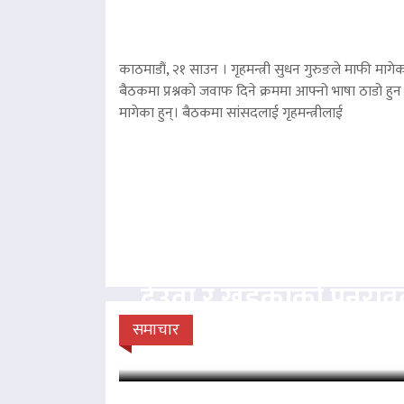
काठमाडौं, २१ साउन । गृहमन्त्री सुधन गुरुङले माफी मागेका
बैठकमा प्रश्नको जवाफ दिने क्रममा आफ्नो भाषा ठाडो हुन 
मागेका हुन्। बैठकमा सांसदलाई गृहमन्त्रीलाई
देउवा र खड्काको पुनरा
सुनुवाइ गर्न सर्वोच
समाचार