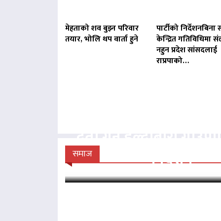
मेहताको शव बुझ्न परिवार
पार्टीको निर्देशनबिना स
तयार, भोलि थप वार्ता हुने
केन्द्रित गतिविधिमा संल
नहुन प्रदेश सांसदलाई
राप्रपाको…
बिना दर्ता सञ्चालित व्य
दर्ता गर्न हल्दीबारी गाउँ
निर्देशन
समाज