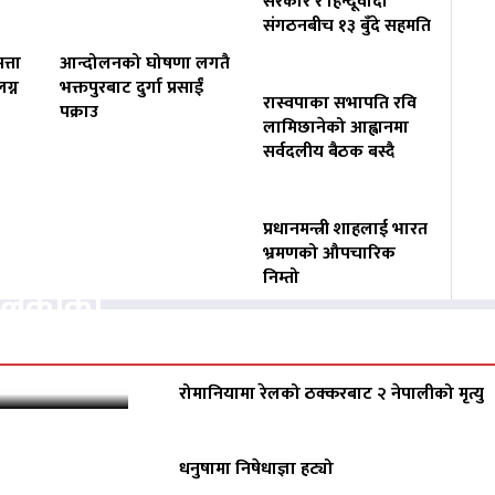
सरकार र हिन्दूवादी
संगठनबीच १३ बुँदे सहमति
त्ता
आन्दोलनको घोषणा लगतै
ग्न
भक्तपुरबाट दुर्गा प्रसाईं
रास्वपाका सभापति रवि
पक्राउ
लामिछानेको आह्वानमा
सर्वदलीय बैठक बस्दै
प्रधानमन्त्री शाहलाई भारत
वसायलाई
भ्रमणको औपचारिक
निम्तो
पालिकाको
रोमानियामा रेलको ठक्करबाट २ नेपालीको मृत्यु
धनुषामा निषेधाज्ञा हट्यो