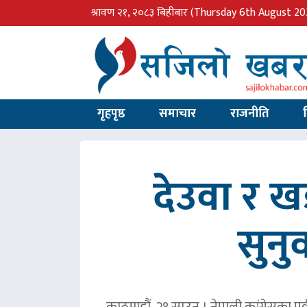
श्रावण २१, २०८३ बिहीबार
(Thursday 6th August 20
गृहपृष्ठ
समाचार
राजनीति
देउवा र 
सुनु
काठमाडौं, २१ साउन । नेपाली कांग्रेसका पु