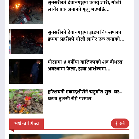
सुनसरीको देवानगञ्जमा कर्फ्यु जारी, गोली
लागेर एक जनाको मृत्यु भएपछि…
सुनसरीको देवानगञ्जमा झडप नियन्त्रणका
क्रममा प्रहरीको गोली लागेर एक जनाको…
मोरङमा ४ वर्षीया बालिकाको शव बीभत्स
अवस्थामा फेला, हत्या आशंकामा…
हरिशयनी एकादशीसँगै चतुर्मास सुरु, घर–
घरमा तुलसी रोप्ने परम्परा
अर्थ-बाणिज्य
सबै