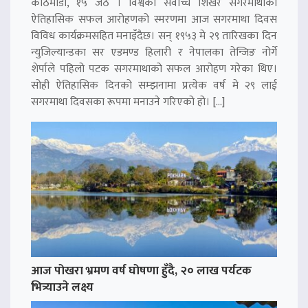
काठमाडौं, १५ जेठ । विश्वको सर्वोच्च शिखर सगरमाथाको
ऐतिहासिक सफल आरोहणको स्मरणमा आज सगरमाथा दिवस
विविध कार्यक्रमसहित मनाइँदैछ। सन् १९५३ मे २९ तारिखका दिन
न्युजिल्यान्डका सर एडमण्ड हिलारी र नेपालका तेन्जिङ नोर्गे
शेर्पाले पहिलो पटक सगरमाथाको सफल आरोहण गरेका थिए।
सोही ऐतिहासिक दिनको सम्झनामा प्रत्येक वर्ष मे २९ लाई
सगरमाथा दिवसका रूपमा मनाउने गरिएको हो। […]
आज पोखरा भ्रमण वर्ष घोषणा हुँदै, २० लाख पर्यटक
भित्र्याउने लक्ष्य