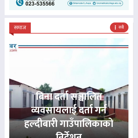
समाज
सबै
बिना दर्ता सञ्चालित
व्यवसायलाई दर्ता गर्न
हल्दीबारी गाउँपालिकाको
निर्देशन