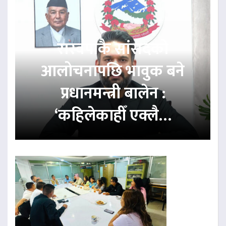
रास्वपाकै सांसदको
आलोचनापछि भावुक बने
प्रधानमन्त्री बालेन :
‘कहिलेकाहीँ एक्लै…