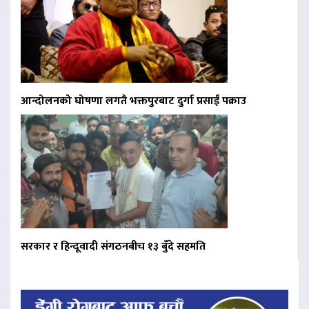
आन्दोलनको घोषणा लगतै भक्तपुरबाट दुर्गा प्रसाईं पक्राउ
सरकार र हिन्दूवादी संगठनबीच १३ बुँदे सहमति