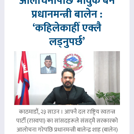
आलोचनापछि भावुक बने
प्रधानमन्त्री बालेन :
‘कहिलेकाहीँ एक्लै
लड्नुपर्छ’
काठमाडौं, २३ साउन । आफ्नै दल राष्ट्रिय स्वतन्त्र
पार्टी (रास्वपा) का सांसदहरूले संसद्‌मै सरकारको
आलोचना गरेपछि प्रधानमन्त्री बालेन्द्र शाह (बालेन)