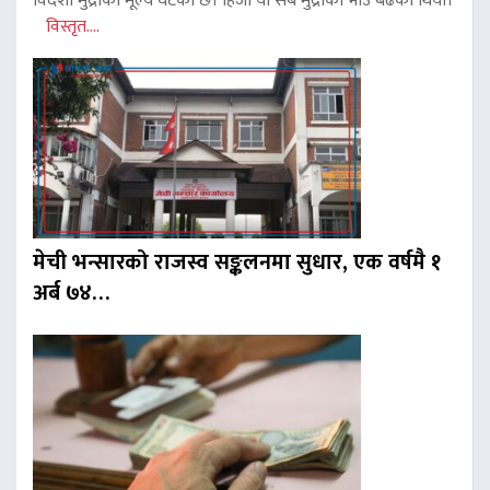
विदेशी मुद्राको मूल्य घटेको छ। हिजो यी सबै मुद्राको भाउ बढेको थियो।
विस्तृत....
मेची भन्सारको राजस्व सङ्कलनमा सुधार, एक वर्षमै १
अर्ब ७४…