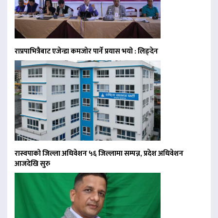
राप्रपाभित्रैबाट एजेन्डा कमजोर पार्ने प्रयास भयो : लिङ्देन
रास्वपाको जिल्ला अधिवेशन ५६ जिल्लामा सम्पन्न, प्रदेश अधिवेशन
आजदेखि सुरु