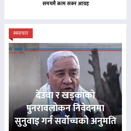
समयमै काम सक्न आग्रह
समाचार
देउवा र खड्काको
पुनरावलोकन निवेदनमा
सुनुवाइ गर्न सर्वोच्चको अनुमति