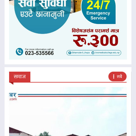
समाज
सबै