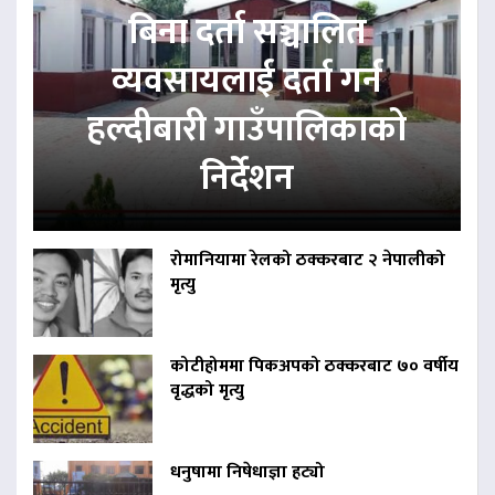
बिना दर्ता सञ्चालित
व्यवसायलाई दर्ता गर्न
हल्दीबारी गाउँपालिकाको
निर्देशन
रोमानियामा रेलको ठक्करबाट २ नेपालीको
मृत्यु
कोटीहोममा पिकअपको ठक्करबाट ७० वर्षीय
वृद्धको मृत्यु
धनुषामा निषेधाज्ञा हट्यो