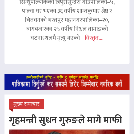
सिन्धुपाल्चोकको त्रिपुरासुन्दरी गाउँपालिका–५,
पाल्वा घर भएका ३६ वर्षीय शान्तकुमार श्रेष्ठ र
चितवनको भरतपुर महानगरपालिका–२०,
बागबजारका २५ वर्षीय निश्चल तामाङको
घटनास्थलमै मृत्यु भएको
विस्तृत....
मुख्य समाचार
गृहमन्त्री सुधन गुरुङले मागे माफी