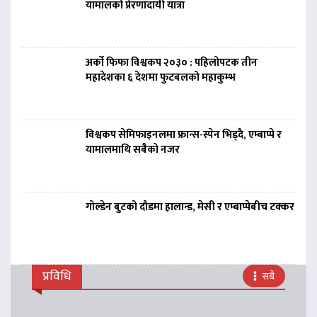
यामालको प्रेरणादायी यात्रा
अर्को फिफा विश्वकप २०३० : पहिलोपटक तीन
महादेशका ६ देशमा फुटबलको महाकुम्भ
विश्वकप सेमिफाइनलमा फ्रान्स-स्पेन भिड्दै, एम्बाप्पे र
यामालमाथि सबैको नजर
गोल्डेन बुटको दौडमा हालान्ड, मेसी र एम्बाप्पेबीच टक्कर
प्रविधि
सबै