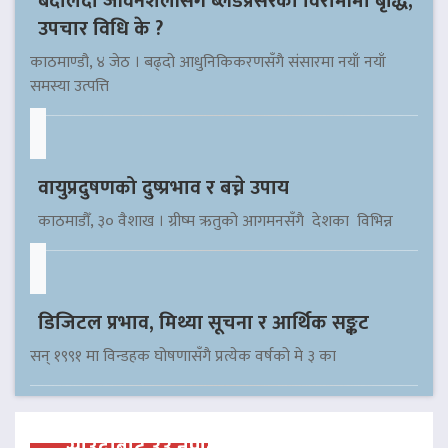
बदलिँदो जीवनशैलीसँगै ब्लडप्रेसरका विरामीमा बृद्धि,
उपचार विधि के ?
काठमाण्डौ, ४ जेठ । बढ्दो आधुनिकिकरणसँगै संसारमा नयाँ नयाँ
समस्या उत्पत्ति
वायुप्रदुषणको दुष्प्रभाव र बच्ने उपाय
काठमाडौँ, ३० वैशाख । ग्रीष्म ऋतुको आगमनसँगै देशका विभिन्न
डिजिटल प्रभाव, मिथ्या सूचना र आर्थिक सङ्कट
सन् १९९१ मा विन्डहक घोषणासँगै प्रत्येक वर्षको मे ३ का
साउदीबाट ३३ नेपाली कैदीलाई आममाफी,