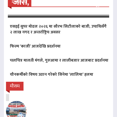
जारी, प्रदर्शनको ५१औँ दिन पूरा
मनोरन्जन
एसइई सुपर मोडल २०२६ मा सौरभ सिटौलाको बाजी, उपाधिसँगै
२ लाख नगद र अन्तर्राष्ट्रिय अवसर
फिल्म ‘काजी’ आजदेखि प्रदर्शनमा
चलचित्र मालती मंगले, गुरुआमा र लालीबजार आजबाट प्रदर्शनमा
यौनकर्मीको विषय उठान गरेको सिनेमा ‘लालिमा’ हलमा
मौसम