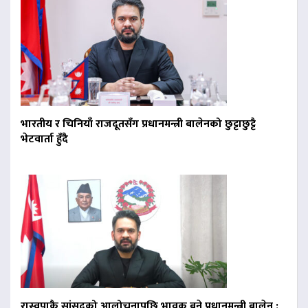
भारतीय र चिनियाँ राजदूतसँग प्रधानमन्त्री बालेनको छुट्टाछुट्टै
भेटवार्ता हुँदै
रास्वपाकै सांसदको आलोचनापछि भावुक बने प्रधानमन्त्री बालेन :