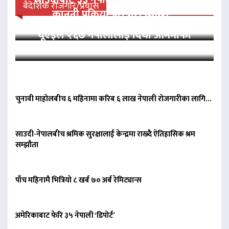
बैदेशिक रोजगार/प्रवास
कानुनी प्रक्रिया पूरा गरी स्वदेश…
यूएईले २६७ नेपालीलाई दियो आममाफी
चुनावी माहोलबीच ६ महिनामा करिब ६ लाख नेपाली रोजगारीका लागि…
साउदी-नेपालबीच श्रमिक सुरक्षालाई केन्द्रमा राख्दै ऐतिहासिक श्रम
सम्झौता
पाँच महिनामै भित्रियो ८ खर्ब ७० अर्ब रेमिट्यान्स
अमेरिकाबाट फेरि ३५ नेपाली ‘डिपोर्ट’