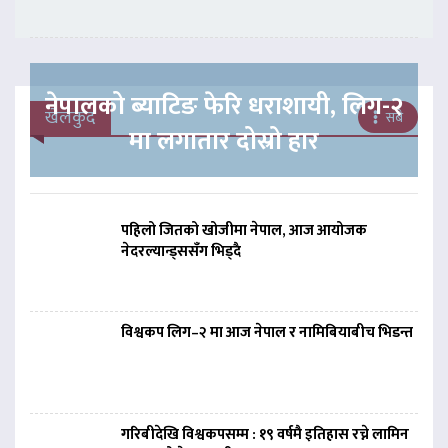
नेपालको ब्याटिङ फेरि धराशायी, लिग-२
खेलकुद
सबै
मा लगातार दोस्रो हार
पहिलो जितको खोजीमा नेपाल, आज आयोजक
नेदरल्यान्ड्ससँग भिड्दै
विश्वकप लिग–२ मा आज नेपाल र नामिबियाबीच भिडन्त
गरिबीदेखि विश्वकपसम्म : १९ वर्षमै इतिहास रच्ने लामिन