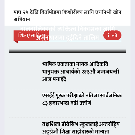
माघ २५ देखि बिर्तामोडमा किशोरीका लागि एचपिभी खोप
अभियान
बालबालिकाको व्यक्तित्व विकासका लागि
शिक्षा/साहित्य
सबै
अर्जुनधारामा दुईदिने तालिम
भाषिक एकताका नायक आदिकवि
भानुभक्त आचार्यको २१३औँ जन्मजयन्ती
आज मनाइँदै
एसईई पूरक परीक्षाको नतिजा सार्वजनिक:
८३ हजारभन्दा बढी उत्तीर्ण
तक्षशिला प्रोग्रेसिभ स्कुललाई अन्तर्राष्ट्रिय
अङ्ग्रेजी शिक्षा साझेदारको मान्यता