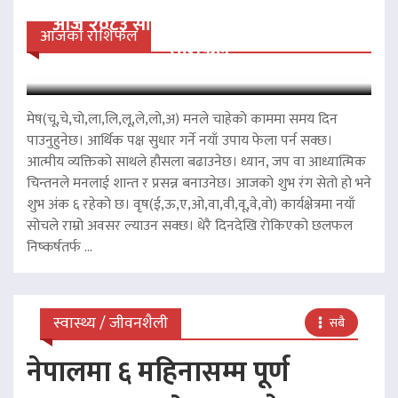
आज २०८३ साल साउन २४ गते आईतवारको
आजको राशिफल
राशिफल
मेष(चू,चे,चो,ला,लि,लू,ले,लो,अ) मनले चाहेको काममा समय दिन
पाउनुहुनेछ। आर्थिक पक्ष सुधार गर्ने नयाँ उपाय फेला पर्न सक्छ।
आत्मीय व्यक्तिको साथले हौसला बढाउनेछ। ध्यान, जप वा आध्यात्मिक
चिन्तनले मनलाई शान्त र प्रसन्न बनाउनेछ। आजको शुभ रंग सेतो हो भने
शुभ अंक ६ रहेको छ। वृष(ई,ऊ,ए,ओ,वा,वी,वू,वे,वो) कार्यक्षेत्रमा नयाँ
सोचले राम्रो अवसर ल्याउन सक्छ। धेरै दिनदेखि रोकिएको छलफल
निष्कर्षतर्फ ...
स्वास्थ्य / जीवनशैली
सबै
नेपालमा ६ महिनासम्म पूर्ण