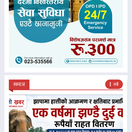
समाज
सबै