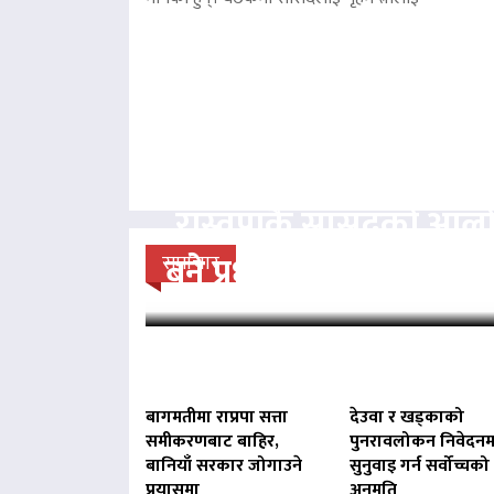
रास्वपाकै सांसदको आल
बने प्रधानमन्त्री बालेन : 
समाचार
बागमतीमा राप्रपा सत्ता
देउवा र खड्काको
समीकरणबाट बाहिर,
पुनरावलोकन निवेदनम
बानियाँ सरकार जोगाउने
सुनुवाइ गर्न सर्वोच्चको
प्रयासमा
अनुमति