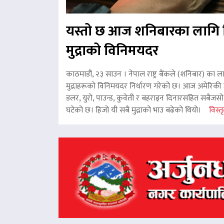
यस्तो छ आज शनिबारका लागि 
मुद्राको विनिमयदर
काठमाडौं, २३ साउन । नेपाल राष्ट्र बैंकले (शनिबार) का ल
मुद्राहरूको विनिमयदर निर्धारण गरेको छ। आज अमेरिकी ड
डलर, युरो, पाउन्ड, कुवेती र बहराइन दिनारसहित सबैजसो व
घटेको छ। हिजो यी सबै मुद्राको भाउ बढेको थियो।
विस्तृ