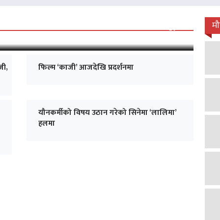
 जारी, प्रदर्शनको ५१औँ दिन पूरा
म
जी,
फिल्म ‘काजी’ आजदेखि प्रदर्शनमा
यौनकर्मीको विषय उठान गरेको सिनेमा ‘लालिमा’
हलमा