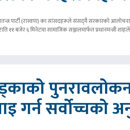
तन्त्र पार्टी (रास्वपा) का सांसदहरूले संसद्‌मै सरकारको आलोचना गर
र राति ११ बजेर ६ मिनेटमा सामाजिक सञ्जालमार्फत प्रधानमन्त्र
खड्काको पुनरावलोकन
वाइ गर्न सर्वोच्चको अ