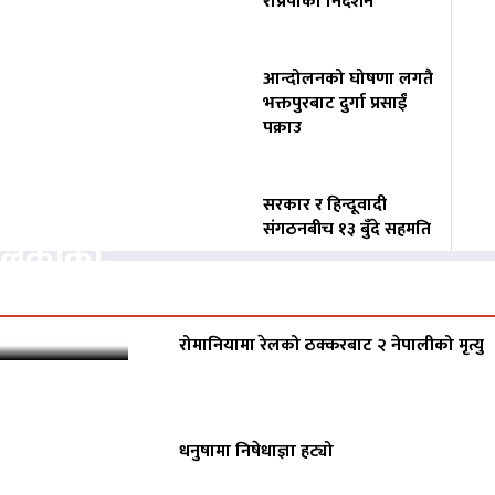
राप्रपाको निर्देशन
आन्दोलनको घोषणा लगतै
भक्तपुरबाट दुर्गा प्रसाईं
पक्राउ
वसायलाई
सरकार र हिन्दूवादी
संगठनबीच १३ बुँदे सहमति
पालिकाको
रोमानियामा रेलको ठक्करबाट २ नेपालीको मृत्यु
धनुषामा निषेधाज्ञा हट्यो