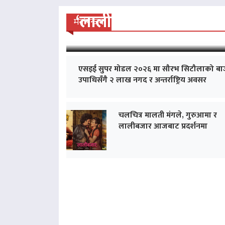
‘लालीबजार’को सफल यात्रा
मनोरन्जन
एसइई सुपर मोडल २०२६ मा सौरभ सिटौलाको बा
उपाधिसँगै २ लाख नगद र अन्तर्राष्ट्रिय अवसर
चलचित्र मालती मंगले, गुरुआमा र
लालीबजार आजबाट प्रदर्शनमा