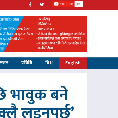
रन्जन
प्रविधि
विश्व
English
 भावुक बने
्लै लड्नुपर्छ’