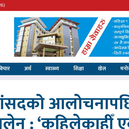
26)
विचार
अर्थ
स्वास्थ्य
शिक्षा
खेल
मनो
 सांसदको आलोचनापछि
 बालेन : ‘कहिलेकाहीँ एक