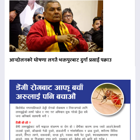
आन्दोलनको घोषणा लगतै भक्तपुरबाट दुर्गा प्रसाईं पक्राउ