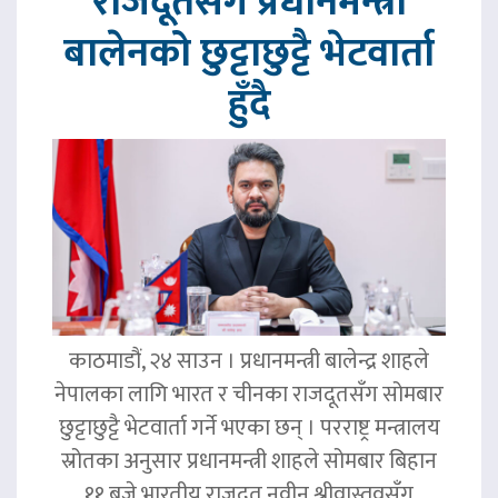
राजदूतसँग प्रधानमन्त्री
बालेनको छुट्टाछुट्टै भेटवार्ता
हुँदै
काठमाडौं, २४ साउन । प्रधानमन्त्री बालेन्द्र शाहले
नेपालका लागि भारत र चीनका राजदूतसँग सोमबार
छुट्टाछुट्टै भेटवार्ता गर्ने भएका छन् । परराष्ट्र मन्त्रालय
स्रोतका अनुसार प्रधानमन्त्री शाहले सोमबार बिहान
११ बजे भारतीय राजदूत नवीन श्रीवास्तवसँग