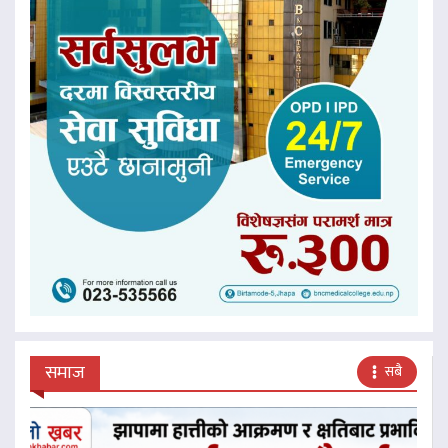
समाज
सबै