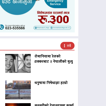
सबै
रोमानियामा रेलको
ठक्करबाट २ नेपालीको मृत्यु
धनुषामा निषेधाज्ञा हट्यो
सुनसरीको देवानगञ्जमा कर्फ्यु