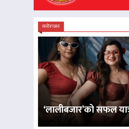
मनोरन्जन
‘लालीबजार’को सफल यात्रा