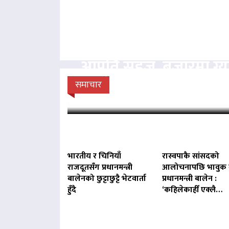
आपूर्ति सहज, बजारमा ग
डिपोमा प्रहरीको
समाचार
भारतीय र चिनियाँ
रास्वपाकै सांसदको
राजदूतसँग प्रधानमन्त्री
आलोचनापछि भावुक 
बालेनको छुट्टाछुट्टै भेटवार्ता
प्रधानमन्त्री बालेन :
हुँदै
‘कहिलेकाहीँ एक्लै…