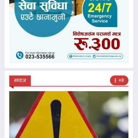
समाज
सबै