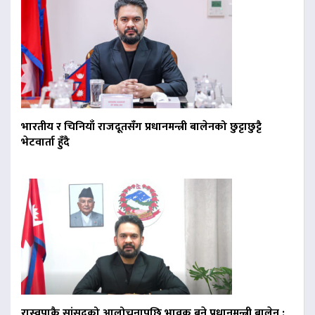
भारतीय र चिनियाँ राजदूतसँग प्रधानमन्त्री बालेनको छुट्टाछुट्टै
भेटवार्ता हुँदै
रास्वपाकै सांसदको आलोचनापछि भावुक बने प्रधानमन्त्री बालेन :