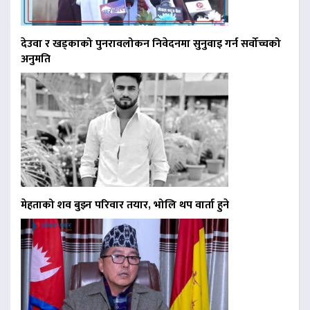
देउवा र खड्काको पुनरावलोकन निवेदनमा सुनुवाइ गर्न सर्वोच्चको
अनुमति
मेहताको शव बुझ्न परिवार तयार, भोलि थप वार्ता हुने