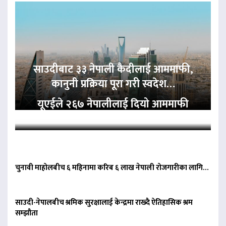
साउदीबाट ३३ नेपाली कैदीलाई आममाफी,
कानुनी प्रक्रिया पूरा गरी स्वदेश…
यूएईले २६७ नेपालीलाई दियो आममाफी
चुनावी माहोलबीच ६ महिनामा करिब ६ लाख नेपाली रोजगारीका लागि…
साउदी-नेपालबीच श्रमिक सुरक्षालाई केन्द्रमा राख्दै ऐतिहासिक श्रम
सम्झौता