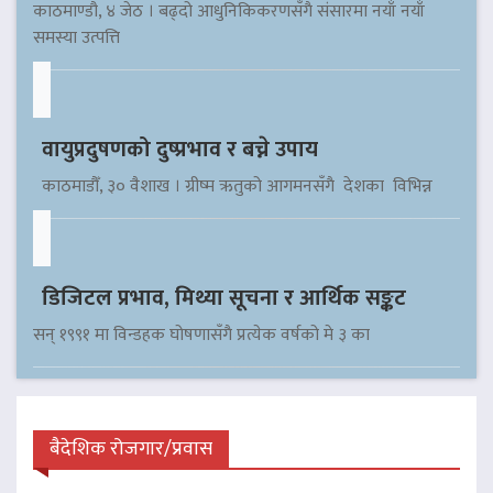
काठमाण्डौ, ४ जेठ । बढ्दो आधुनिकिकरणसँगै संसारमा नयाँ नयाँ
समस्या उत्पत्ति
वायुप्रदुषणको दुष्प्रभाव र बच्ने उपाय
काठमाडौँ, ३० वैशाख । ग्रीष्म ऋतुको आगमनसँगै देशका विभिन्न
डिजिटल प्रभाव, मिथ्या सूचना र आर्थिक सङ्कट
सन् १९९१ मा विन्डहक घोषणासँगै प्रत्येक वर्षको मे ३ का
बैदेशिक रोजगार/प्रवास