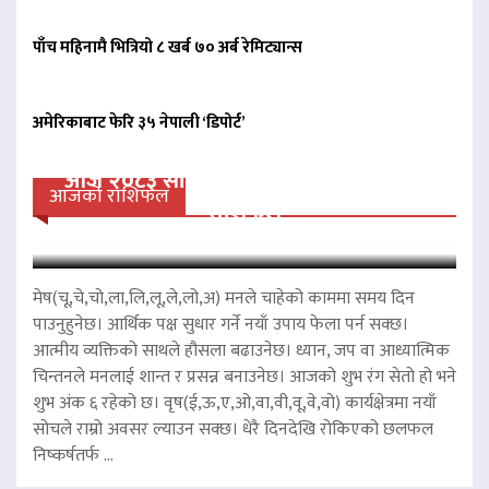
पाँच महिनामै भित्रियो ८ खर्ब ७० अर्ब रेमिट्यान्स
अमेरिकाबाट फेरि ३५ नेपाली ‘डिपोर्ट’
आज २०८३ साल साउन २४ गते आईतवारको
आजको राशिफल
राशिफल
मेष(चू,चे,चो,ला,लि,लू,ले,लो,अ) मनले चाहेको काममा समय दिन
पाउनुहुनेछ। आर्थिक पक्ष सुधार गर्ने नयाँ उपाय फेला पर्न सक्छ।
आत्मीय व्यक्तिको साथले हौसला बढाउनेछ। ध्यान, जप वा आध्यात्मिक
चिन्तनले मनलाई शान्त र प्रसन्न बनाउनेछ। आजको शुभ रंग सेतो हो भने
शुभ अंक ६ रहेको छ। वृष(ई,ऊ,ए,ओ,वा,वी,वू,वे,वो) कार्यक्षेत्रमा नयाँ
सोचले राम्रो अवसर ल्याउन सक्छ। धेरै दिनदेखि रोकिएको छलफल
निष्कर्षतर्फ ...