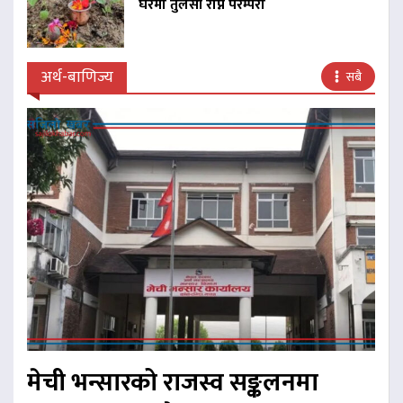
घरमा तुलसी रोप्ने परम्परा
अर्थ-बाणिज्य
सबै
मेची भन्सारको राजस्व सङ्कलनमा