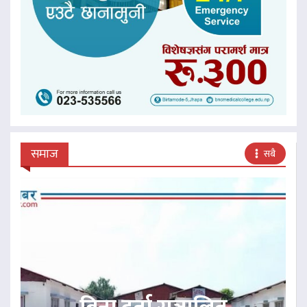
समाज
सबै