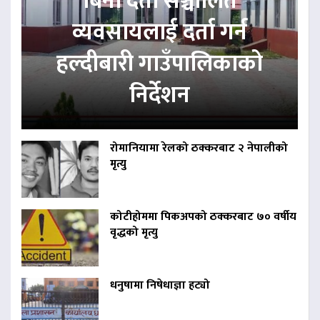
बिना दर्ता सञ्चालित
व्यवसायलाई दर्ता गर्न
हल्दीबारी गाउँपालिकाको
निर्देशन
रोमानियामा रेलको ठक्करबाट २ नेपालीको
मृत्यु
कोटीहोममा पिकअपको ठक्करबाट ७० वर्षीय
वृद्धको मृत्यु
धनुषामा निषेधाज्ञा हट्यो