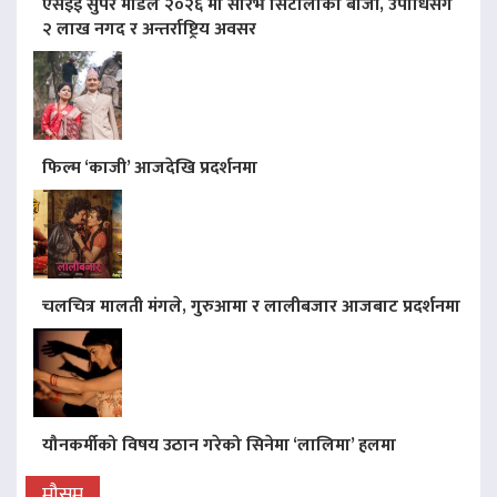
एसइई सुपर मोडल २०२६ मा सौरभ सिटौलाको बाजी, उपाधिसँगै
२ लाख नगद र अन्तर्राष्ट्रिय अवसर
फिल्म ‘काजी’ आजदेखि प्रदर्शनमा
चलचित्र मालती मंगले, गुरुआमा र लालीबजार आजबाट प्रदर्शनमा
यौनकर्मीको विषय उठान गरेको सिनेमा ‘लालिमा’ हलमा
मौसम