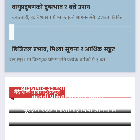
वायुप्रदुषणको दुष्प्रभाव र बच्ने उपाय
काठमाडौँ, ३० वैशाख । ग्रीष्म ऋतुको आगमनसँगै देशका विभिन्न
डिजिटल प्रभाव, मिथ्या सूचना र आर्थिक सङ्कट
सन् १९९१ मा विन्डहक घोषणासँगै प्रत्येक वर्षको मे ३ का
साउदीबाट ३३ नेपाली कैदीलाई आममाफी,
बैदेशिक रोजगार/प्रवास
कानुनी प्रक्रिया पूरा गरी स्वदेश…
यूएईले २६७ नेपालीलाई दियो आममाफी