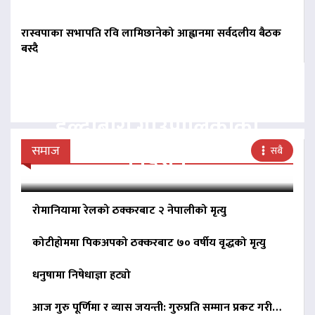
रास्वपाका सभापति रवि लामिछानेको आह्वानमा सर्वदलीय बैठक
बस्दै
बिना दर्ता सञ्चालित
व्यवसायलाई दर्ता गर्न
हल्दीबारी गाउँपालिकाको
निर्देशन
समाज
सबै
रोमानियामा रेलको ठक्करबाट २ नेपालीको मृत्यु
कोटीहोममा पिकअपको ठक्करबाट ७० वर्षीय वृद्धको मृत्यु
धनुषामा निषेधाज्ञा हट्यो
आज गुरु पूर्णिमा र व्यास जयन्ती: गुरुप्रति सम्मान प्रकट गरी…