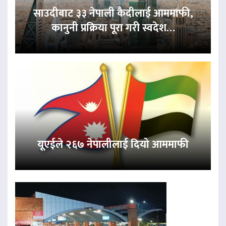
साउदीबाट ३३ नेपाली कैदीलाई आममाफी,
कानुनी प्रक्रिया पूरा गरी स्वदेश…
यूएईले २६७ नेपालीलाई दियो आममाफी