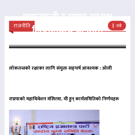
प्रधानमन्त्री र राप्रपा अध्यक्ष
राजनीति
सबै
लिङदेनबीच भेटवार्ता
लोकतन्त्रको रक्षाका लागि संयुक्त सङ्घर्ष आवश्यक : ओली
राप्रपाको महाधिवेशन मंसिरमा, यी हुन् कार्यसमितिको निर्णयहरू