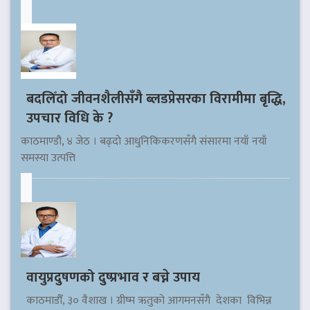
बदलिँदो जीवनशैलीसँगै ब्लडप्रेसरका विरामीमा बृद्धि,
उपचार विधि के ?
काठमाण्डौ, ४ जेठ । बढ्दो आधुनिकिकरणसँगै संसारमा नयाँ नयाँ
समस्या उत्पत्ति
वायुप्रदुषणको दुष्प्रभाव र बच्ने उपाय
काठमाडौँ, ३० वैशाख । ग्रीष्म ऋतुको आगमनसँगै देशका विभिन्न