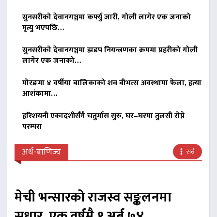
सुनसरीको देवानगञ्जमा कर्फ्यु जारी, गोली लागेर एक जनाको
मृत्यु भएपछि…
सुनसरीको देवानगञ्जमा झडप नियन्त्रणका क्रममा प्रहरीको गोली
लागेर एक जनाको…
मोरङमा ४ वर्षीया बालिकाको शव बीभत्स अवस्थामा फेला, हत्या
आशंकामा…
हरिशयनी एकादशीसँगै चतुर्मास सुरु, घर–घरमा तुलसी रोप्ने
परम्परा
अर्थ-बाणिज्य
सबै
मेची भन्सारको राजस्व सङ्कलनमा
सुधार, एक वर्षमै १ अर्ब ७४…