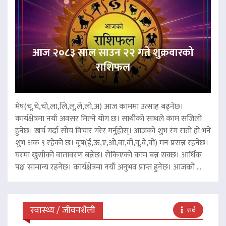
आज २०८३ साल साउन २२ गते शुक्रवारको
राशिफल
मेष(चू,चे,चो,ला,लि,लू,ले,लो,अ) आज काममा उत्साह बढ्नेछ।
कार्यक्षेत्रमा नयाँ अवसर मिल्ने योग छ। साथीको साथले काम सजिलो
हुनेछ। खर्च गर्दा सोच विचार गरेर गर्नुहोस्। आजको शुभ रंग रातो हो भने
शुभ अंक ९ रहेको छ। वृष(ई,ऊ,ए,ओ,वा,वी,वू,वे,वो) मन प्रसन्न रहनेछ।
घरमा खुसीको वातावरण बन्नेछ। रोकिएको काम बन्न सक्छ। आर्थिक
पक्ष सामान्य रहनेछ। कार्यक्षेत्रमा नयाँ अनुभव प्राप्त हुनेछ। आजको ...
स्वास्थ्य / जीवनशैली
सबै