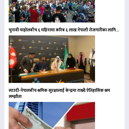
चुनावी माहोलबीच ६ महिनामा करिब ६ लाख नेपाली रोजगारीका लागि…
साउदी-नेपालबीच श्रमिक सुरक्षालाई केन्द्रमा राख्दै ऐतिहासिक श्रम
सम्झौता