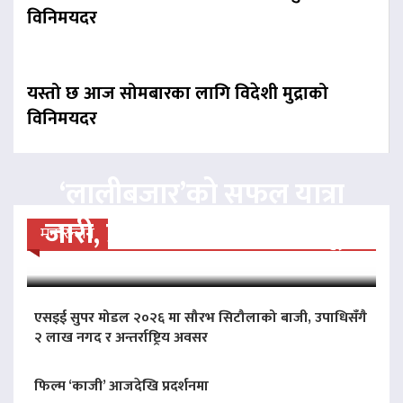
विनिमयदर
यस्तो छ आज सोमबारका लागि विदेशी मुद्राको
विनिमयदर
‘लालीबजार’को सफल यात्रा
जारी, प्रदर्शनको ५१औँ दिन पूरा
मनोरन्जन
एसइई सुपर मोडल २०२६ मा सौरभ सिटौलाको बाजी, उपाधिसँगै
२ लाख नगद र अन्तर्राष्ट्रिय अवसर
फिल्म ‘काजी’ आजदेखि प्रदर्शनमा