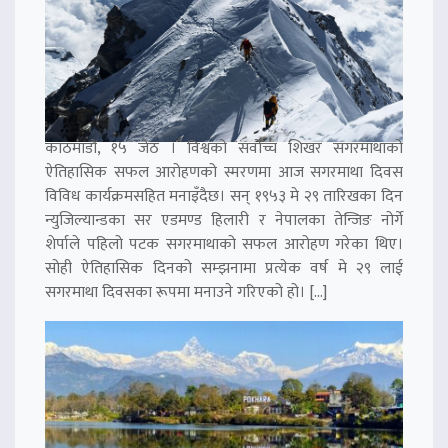
काठमाडौं, १५ जेठ । विश्वको सर्वोच्च शिखर सगरमाथाको
ऐतिहासिक सफल आरोहणको स्मरणमा आज सगरमाथा दिवस
विविध कार्यक्रमसहित मनाइँदैछ। सन् १९५३ मे २९ तारिखका दिन
न्युजिल्यान्डका सर एडमण्ड हिलारी र नेपालका तेन्जिङ नोर्गे
शेर्पाले पहिलो पटक सगरमाथाको सफल आरोहण गरेका थिए।
सोही ऐतिहासिक दिनको सम्झनामा प्रत्येक वर्ष मे २९ लाई
सगरमाथा दिवसका रूपमा मनाउने गरिएको हो। […]