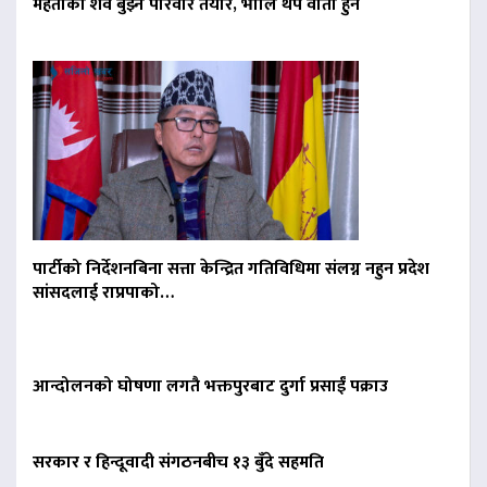
मेहताको शव बुझ्न परिवार तयार, भोलि थप वार्ता हुने
पार्टीको निर्देशनबिना सत्ता केन्द्रित गतिविधिमा संलग्न नहुन प्रदेश
सांसदलाई राप्रपाको…
आन्दोलनको घोषणा लगतै भक्तपुरबाट दुर्गा प्रसाईं पक्राउ
सरकार र हिन्दूवादी संगठनबीच १३ बुँदे सहमति