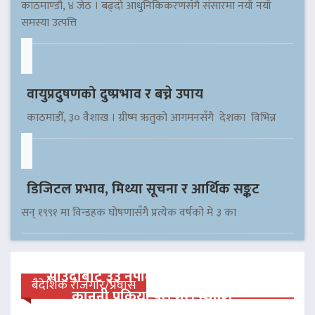
काठमाण्डौ, ४ जेठ । बढ्दो आधुनिकिकरणसँगै संसारमा नयाँ नयाँ
समस्या उत्पत्ति
वायुप्रदुषणको दुष्प्रभाव र बच्ने उपाय
काठमाडौँ, ३० वैशाख । ग्रीष्म ऋतुको आगमनसँगै देशका विभिन्न
डिजिटल प्रभाव, मिथ्या सूचना र आर्थिक सङ्कट
सन् १९९१ मा विन्डहक घोषणासँगै प्रत्येक वर्षको मे ३ का
साउदीबाट ३३ नेपाली कैदीलाई आममाफी,
बैदेशिक रोजगार/प्रवास
कानुनी प्रक्रिया पूरा गरी स्वदेश…