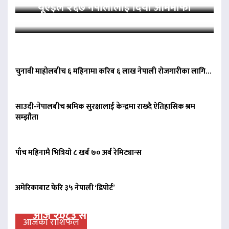
यूएईले २६७ नेपालीलाई दियो आममाफी
चुनावी माहोलबीच ६ महिनामा करिब ६ लाख नेपाली रोजगारीका लागि…
साउदी-नेपालबीच श्रमिक सुरक्षालाई केन्द्रमा राख्दै ऐतिहासिक श्रम
सम्झौता
पाँच महिनामै भित्रियो ८ खर्ब ७० अर्ब रेमिट्यान्स
अमेरिकाबाट फेरि ३५ नेपाली ‘डिपोर्ट’
आज २०८३ साल साउन २३ गते शनिवारको
आजको राशिफल