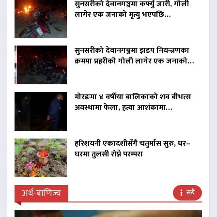
सुनसरीको देवानगञ्जमा कर्फ्यु जारी, गोली
लागेर एक जनाको मृत्यु भएपछि…
सुनसरीको देवानगञ्जमा झडप नियन्त्रणका
क्रममा प्रहरीको गोली लागेर एक जनाको…
मोरङमा ४ वर्षीया बालिकाको शव बीभत्स
अवस्थामा फेला, हत्या आशंकामा…
हरिशयनी एकादशीसँगै चतुर्मास सुरु, घर–
घरमा तुलसी रोप्ने परम्परा
अर्थ-बाणिज्य
सबै