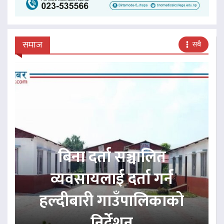
समाज
सबै
बिना दर्ता सञ्चालित
व्यवसायलाई दर्ता गर्न
हल्दीबारी गाउँपालिकाको
निर्देशन