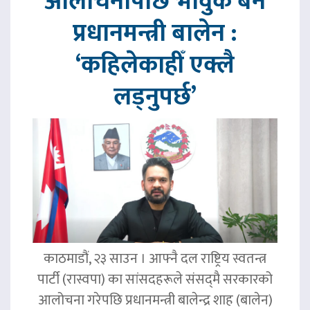
आलोचनापछि भावुक बने
प्रधानमन्त्री बालेन :
‘कहिलेकाहीँ एक्लै
लड्नुपर्छ’
काठमाडौं, २३ साउन । आफ्नै दल राष्ट्रिय स्वतन्त्र
पार्टी (रास्वपा) का सांसदहरूले संसद्‌मै सरकारको
आलोचना गरेपछि प्रधानमन्त्री बालेन्द्र शाह (बालेन)