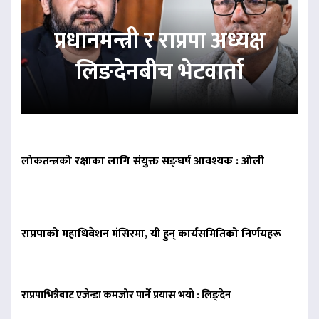
प्रधानमन्त्री र राप्रपा अध्यक्ष
लिङदेनबीच भेटवार्ता
लोकतन्त्रको रक्षाका लागि संयुक्त सङ्घर्ष आवश्यक : ओली
राप्रपाको महाधिवेशन मंसिरमा, यी हुन् कार्यसमितिको निर्णयहरू
राप्रपाभित्रैबाट एजेन्डा कमजोर पार्ने प्रयास भयो : लिङ्देन