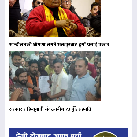
आन्दोलनको घोषणा लगतै भक्तपुरबाट दुर्गा प्रसाईं पक्राउ
सरकार र हिन्दूवादी संगठनबीच १३ बुँदे सहमति