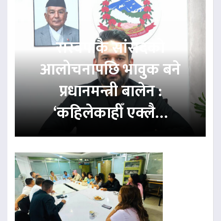
रास्वपाकै सांसदको
आलोचनापछि भावुक बने
प्रधानमन्त्री बालेन :
‘कहिलेकाहीँ एक्लै…