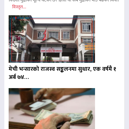
विदेशी मुद्राको मूल्य घटेको छ। हिजो यी सबै मुद्राको भाउ बढेको थियो।
विस्तृत....
मेची भन्सारको राजस्व सङ्कलनमा सुधार, एक वर्षमै १
अर्ब ७४…