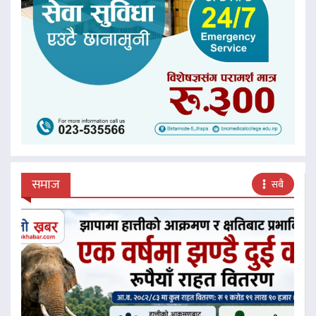
समाज
सबै