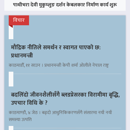
पाथीभरा देवी मुकुम्लुङ दर्शन केबलकार निर्माण कार्य शुरू
विचार
मौद्रिक नीतिले समर्थन र स्वागत पाएको छ:
प्रधानमन्त्री
काठमाडौँ, ११ साउन । प्रधानमन्त्री केपी शर्मा ओलीले नेपाल राष्ट्र
बदलिँदो जीवनशैलीसँगै ब्लडप्रेसरका विरामीमा बृद्धि,
उपचार विधि के ?
काठमाण्डौ, ४ जेठ । बढ्दो आधुनिकिकरणसँगै संसारमा नयाँ नयाँ
समस्या उत्पत्ति