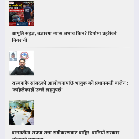
आपूर्ति सहज, बजारमा ग्यास अभाव किन? डिपोमा प्रहरीको
निगरानी
रास्वपाकै सांसदको आलोचनापछि भावुक बने प्रधानमन्त्री बालेन :
‘कहिलेकाहीँ एक्लै लड्नुपर्छ’
बागमतीमा राप्रपा सत्ता समीकरणबाट बाहिर, बानियाँ सरकार