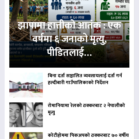
झापामा हात्तीको आतंक : एक
वर्षमा ६ जनाको मृत्यु,
पीडितलाई…
बिना दर्ता सञ्चालित व्यवसायलाई दर्ता गर्न
हल्दीबारी गाउँपालिकाको निर्देशन
रोमानियामा रेलको ठक्करबाट २ नेपालीको
मृत्यु
कोटीहोममा पिकअपको ठक्करबाट ७० वर्षीय