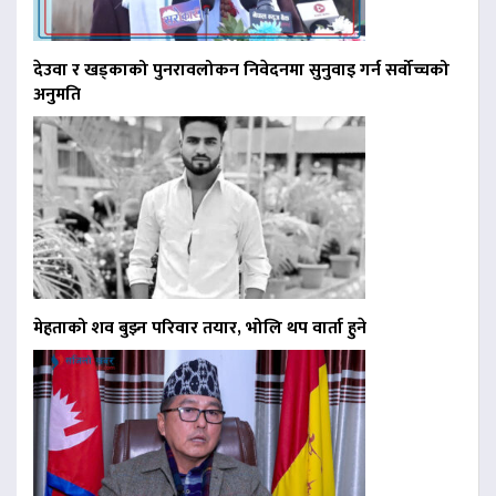
देउवा र खड्काको पुनरावलोकन निवेदनमा सुनुवाइ गर्न सर्वोच्चको
अनुमति
मेहताको शव बुझ्न परिवार तयार, भोलि थप वार्ता हुने