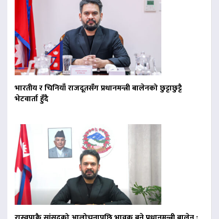
भारतीय र चिनियाँ राजदूतसँग प्रधानमन्त्री बालेनको छुट्टाछुट्टै
भेटवार्ता हुँदै
रास्वपाकै सांसदको आलोचनापछि भावुक बने प्रधानमन्त्री बालेन :