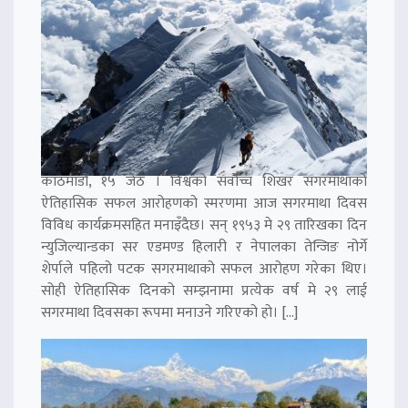
काठमाडौं, १५ जेठ । विश्वको सर्वोच्च शिखर सगरमाथाको
ऐतिहासिक सफल आरोहणको स्मरणमा आज सगरमाथा दिवस
विविध कार्यक्रमसहित मनाइँदैछ। सन् १९५३ मे २९ तारिखका दिन
न्युजिल्यान्डका सर एडमण्ड हिलारी र नेपालका तेन्जिङ नोर्गे
शेर्पाले पहिलो पटक सगरमाथाको सफल आरोहण गरेका थिए।
सोही ऐतिहासिक दिनको सम्झनामा प्रत्येक वर्ष मे २९ लाई
सगरमाथा दिवसका रूपमा मनाउने गरिएको हो। […]