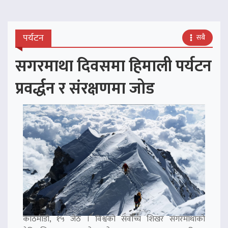
पर्यटन
सबै
सगरमाथा दिवसमा हिमाली पर्यटन
प्रवर्द्धन र संरक्षणमा जोड
काठमाडौं, १५ जेठ । विश्वको सर्वोच्च शिखर सगरमाथाको