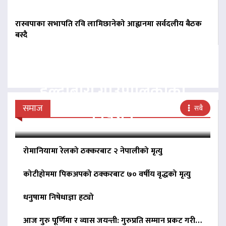
रास्वपाका सभापति रवि लामिछानेको आह्वानमा सर्वदलीय बैठक
बस्दै
बिना दर्ता सञ्चालित
व्यवसायलाई दर्ता गर्न
हल्दीबारी गाउँपालिकाको
निर्देशन
समाज
सबै
रोमानियामा रेलको ठक्करबाट २ नेपालीको मृत्यु
कोटीहोममा पिकअपको ठक्करबाट ७० वर्षीय वृद्धको मृत्यु
धनुषामा निषेधाज्ञा हट्यो
आज गुरु पूर्णिमा र व्यास जयन्ती: गुरुप्रति सम्मान प्रकट गरी…