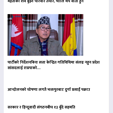
मेहताको शव बुझ्न परिवार तयार, भोलि थप वार्ता हुने
पार्टीको निर्देशनबिना सत्ता केन्द्रित गतिविधिमा संलग्न नहुन प्रदेश
सांसदलाई राप्रपाको…
आन्दोलनको घोषणा लगतै भक्तपुरबाट दुर्गा प्रसाईं पक्राउ
सरकार र हिन्दूवादी संगठनबीच १३ बुँदे सहमति