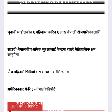
यूएईले २६७ नेपालीलाई दियो आममाफी
चुनावी माहोलबीच ६ महिनामा करिब ६ लाख नेपाली रोजगारीका लागि…
साउदी-नेपालबीच श्रमिक सुरक्षालाई केन्द्रमा राख्दै ऐतिहासिक श्रम
सम्झौता
पाँच महिनामै भित्रियो ८ खर्ब ७० अर्ब रेमिट्यान्स
अमेरिकाबाट फेरि ३५ नेपाली ‘डिपोर्ट’
आज २०८३ साल साउन २२ गते शुक्रवारको
आजको राशिफल
राशिफल