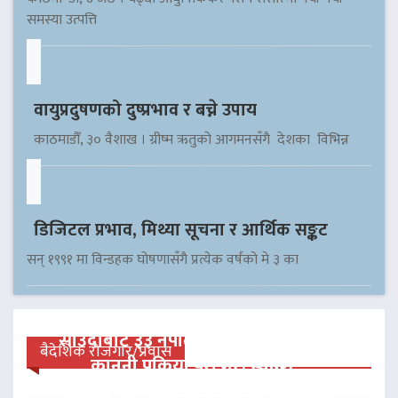
समस्या उत्पत्ति
वायुप्रदुषणको दुष्प्रभाव र बच्ने उपाय
काठमाडौँ, ३० वैशाख । ग्रीष्म ऋतुको आगमनसँगै देशका विभिन्न
डिजिटल प्रभाव, मिथ्या सूचना र आर्थिक सङ्कट
सन् १९९१ मा विन्डहक घोषणासँगै प्रत्येक वर्षको मे ३ का
साउदीबाट ३३ नेपाली कैदीलाई आममाफी,
बैदेशिक रोजगार/प्रवास
कानुनी प्रक्रिया पूरा गरी स्वदेश…