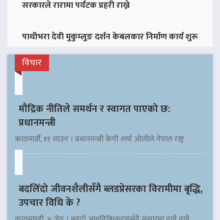
सरकारले रारामा पर्यटक प्रहरी राख्ने
पाथीभरा देवी मुकुम्लुङ दर्शन केबलकार निर्माण कार्य शुरू
विचार
मौद्रिक नीतिले समर्थन र स्वागत पाएको छ:
प्रधानमन्त्री
काठमाडौँ, ११ साउन । प्रधानमन्त्री केपी शर्मा ओलीले नेपाल राष्ट्र
बदलिँदो जीवनशैलीसँगै ब्लडप्रेसरका विरामीमा बृद्धि,
उपचार विधि के ?
काठमाण्डौ, ४ जेठ । बढ्दो आधुनिकिकरणसँगै संसारमा नयाँ नयाँ