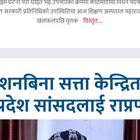
जम घटना परी घाइते भइ उपचारको क्रममा काठमाडौंमा निधन भएका रव
हित सरकारी प्रतिनिधिको उपस्थितिमा आज शिक्षण अस्पताल महाराज
छलफलपछि मृतक
विस्तृत....
्देशनबिना सत्ता केन्द्
प्रदेश सांसदलाई राप्र