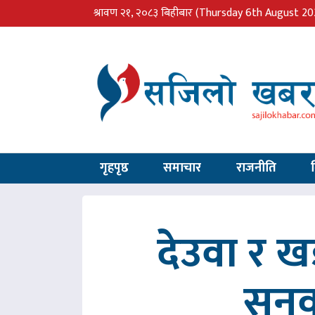
श्रावण २१, २०८३ बिहीबार
(Thursday 6th August 20
गृहपृष्ठ
समाचार
राजनीति
देउवा र 
सुनु