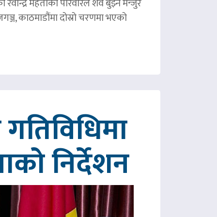
ीन्द्र मेहताको परिवारले शव बुझ्न मन्जुर
गञ्ज, काठमाडौंमा दोस्रो चरणमा भएको
रित गतिविधिमा
पाको निर्देशन