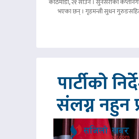
काठमाडौं, २१ साउन । सुनसरीको कप्तानगञ्
भएका छन् । गृहमन्त्री सुधन गुरुङस
पार्टीको निर
संलग्न नहुन 