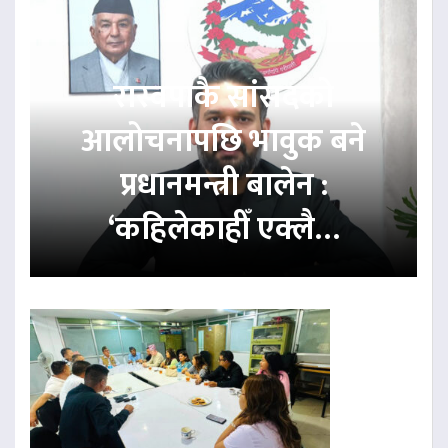
रास्वपाकै सांसदको
आलोचनापछि भावुक बने
प्रधानमन्त्री बालेन :
‘कहिलेकाहीँ एक्लै…