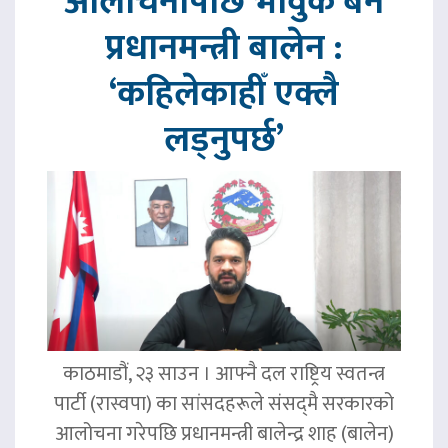
आलोचनापछि भावुक बने
प्रधानमन्त्री बालेन :
‘कहिलेकाहीँ एक्लै
लड्नुपर्छ’
काठमाडौं, २३ साउन । आफ्नै दल राष्ट्रिय स्वतन्त्र
पार्टी (रास्वपा) का सांसदहरूले संसद्‌मै सरकारको
आलोचना गरेपछि प्रधानमन्त्री बालेन्द्र शाह (बालेन)