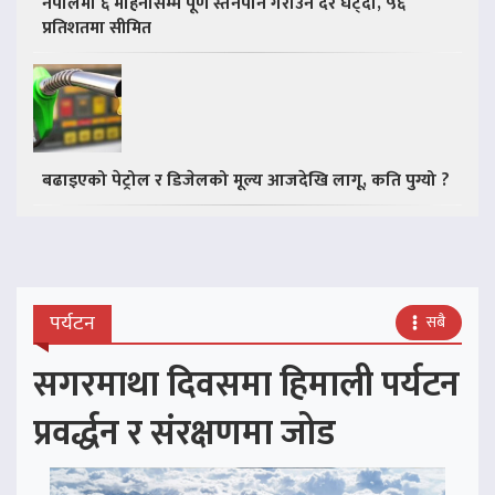
नेपालमा ६ महिनासम्म पूर्ण स्तनपान गराउने दर घट्दो, ५६
प्रतिशतमा सीमित
बढाइएको पेट्रोल र डिजेलको मूल्य आजदेखि लागू, कति पुग्यो ?
पर्यटन
सबै
सगरमाथा दिवसमा हिमाली पर्यटन
प्रवर्द्धन र संरक्षणमा जोड