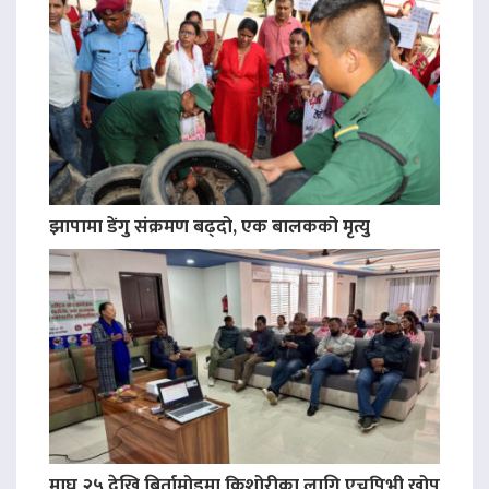
झापामा डेंगु संक्रमण बढ्दो, एक बालकको मृत्यु
माघ २५ देखि बिर्तामोडमा किशोरीका लागि एचपिभी खोप