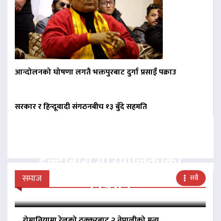
आन्दोलनको घोषणा लगतै भक्तपुरबाट दुर्गा प्रसाईं पक्राउ
सरकार र हिन्दूवादी संगठनबीच १३ बुँदे सहमति
बिना दर्ता सञ्चालित
व्यवसायलाई दर्ता गर्न
हल्दीबारी गाउँपालिकाको
निर्देशन
समाज
सबै
रोमानियामा रेलको ठक्करबाट २ नेपालीको मृत्यु