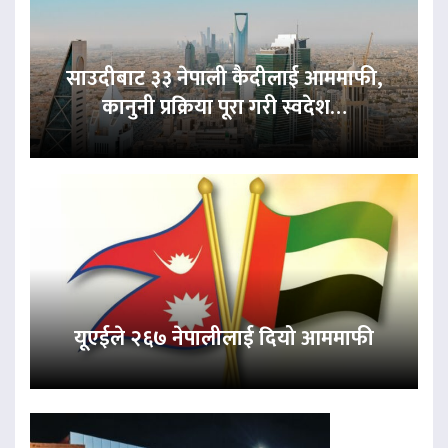
साउदीबाट ३३ नेपाली कैदीलाई आममाफी,
कानुनी प्रक्रिया पूरा गरी स्वदेश…
यूएईले २६७ नेपालीलाई दियो आममाफी