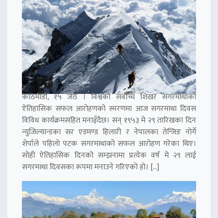
काठमाडौं, १५ जेठ । विश्वको सर्वोच्च शिखर सगरमाथाको
ऐतिहासिक सफल आरोहणको स्मरणमा आज सगरमाथा दिवस
विविध कार्यक्रमसहित मनाइँदैछ। सन् १९५३ मे २९ तारिखका दिन
न्युजिल्यान्डका सर एडमण्ड हिलारी र नेपालका तेन्जिङ नोर्गे
शेर्पाले पहिलो पटक सगरमाथाको सफल आरोहण गरेका थिए।
सोही ऐतिहासिक दिनको सम्झनामा प्रत्येक वर्ष मे २९ लाई
सगरमाथा दिवसका रूपमा मनाउने गरिएको हो। […]