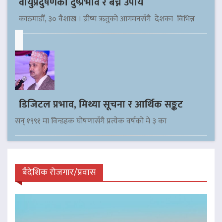
वायुप्रदुषणको दुष्प्रभाव र बच्ने उपाय
काठमाडौँ, ३० वैशाख । ग्रीष्म ऋतुको आगमनसँगै देशका विभिन्न
डिजिटल प्रभाव, मिथ्या सूचना र आर्थिक सङ्कट
सन् १९९१ मा विन्डहक घोषणासँगै प्रत्येक वर्षको मे ३ का
बैदेशिक रोजगार/प्रवास