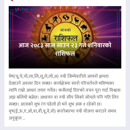
आज २०८३ साल साउन २३ गते शनिवारको
राशिफल
मेष(चू,चे,चो,ला,लि,लू,ले,लो,अ) नयाँ जिम्मेवारीले आफ्नो क्षमता
देखाउने अवसर दिन सक्छ। कार्यक्षेत्रमा सानो परिवर्तनले भविष्यका
लागि राम्रो आधार तयार गर्नेछ। कसैलाई दिएको वचन पूरा गर्दा विश्वास
अझ बलियो बन्नेछ। अध्ययन वा नयाँ सीप सिक्ने सोचले पनि गति लिन
सक्छ। आजको शुभ रंग पहेलो हो भने शुभ अंक १ रहेको छ।
वृष(ई,ऊ,ए,ओ,वा,वी,वू,वे,वो) कारोबारमा नयाँ योजना बनाउने समय
अनुकूल ...