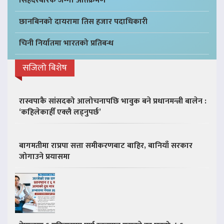
सिंहदरबारकै जग्गा अतिक्रमण
छानबिनको दायरामा तिस हजार पदाधिकारी
चिनी निर्यातमा भारतको प्रतिबन्ध
सजिलो बिशेष
रास्वपाकै सांसदको आलोचनापछि भावुक बने प्रधानमन्त्री बालेन :
‘कहिलेकाहीँ एक्लै लड्नुपर्छ’
बागमतीमा राप्रपा सत्ता समीकरणबाट बाहिर, बानियाँ सरकार
जोगाउने प्रयासमा