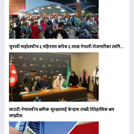
चुनावी माहोलबीच ६ महिनामा करिब ६ लाख नेपाली रोजगारीका लागि…
साउदी-नेपालबीच श्रमिक सुरक्षालाई केन्द्रमा राख्दै ऐतिहासिक श्रम
सम्झौता