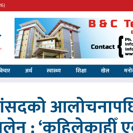
26)
विचार
अर्थ
स्वास्थ्य
शिक्षा
खेल
मनो
 सांसदको आलोचनापछि
 बालेन : ‘कहिलेकाहीँ एक