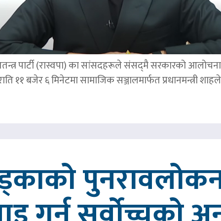
तन्त्र पार्टी (रास्वपा) का सांसदहरूले संसद्‌मै सरकारको आलोचना गर
र राति ११ बजेर ६ मिनेटमा सामाजिक सञ्जालमार्फत प्रधानमन्त्र
खड्काको पुनरावलोकन
वाइ गर्न सर्वोच्चको अ