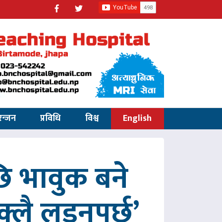
रन्जन
प्रविधि
विश्व
English
 भावुक बने
्लै लड्नुपर्छ’