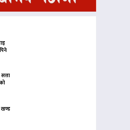
पाइ
पिने
 सत्ता
लको
 खण्ड