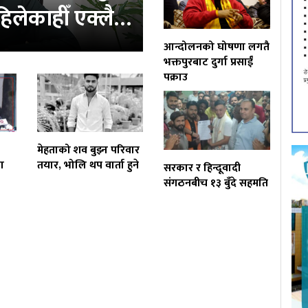
‘कहिलेकाहीँ एक्लै…
आन्दोलनको घोषणा लगतै
भक्तपुरबाट दुर्गा प्रसाईं
पक्राउ
मेहताको शव बुझ्न परिवार
ा
तयार, भोलि थप वार्ता हुने
सरकार र हिन्दूवादी
संगठनबीच १३ बुँदे सहमति