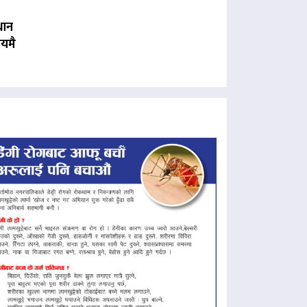
धान
यमै