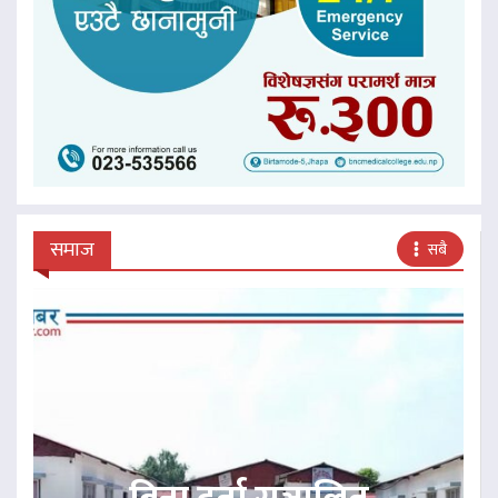
समाज
सबै