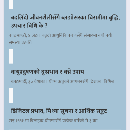
बदलिँदो जीवनशैलीसँगै ब्लडप्रेसरका विरामीमा बृद्धि,
उपचार विधि के ?
काठमाण्डौ, ४ जेठ । बढ्दो आधुनिकिकरणसँगै संसारमा नयाँ नयाँ
समस्या उत्पत्ति
वायुप्रदुषणको दुष्प्रभाव र बच्ने उपाय
काठमाडौँ, ३० वैशाख । ग्रीष्म ऋतुको आगमनसँगै देशका विभिन्न
डिजिटल प्रभाव, मिथ्या सूचना र आर्थिक सङ्कट
सन् १९९१ मा विन्डहक घोषणासँगै प्रत्येक वर्षको मे ३ का