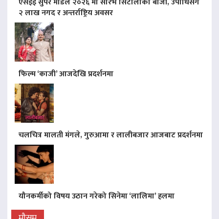
एसइई सुपर मोडल २०२६ मा सौरभ सिटौलाको बाजी, उपाधिसँगै
२ लाख नगद र अन्तर्राष्ट्रिय अवसर
फिल्म ‘काजी’ आजदेखि प्रदर्शनमा
चलचित्र मालती मंगले, गुरुआमा र लालीबजार आजबाट प्रदर्शनमा
यौनकर्मीको विषय उठान गरेको सिनेमा ‘लालिमा’ हलमा
मौसम