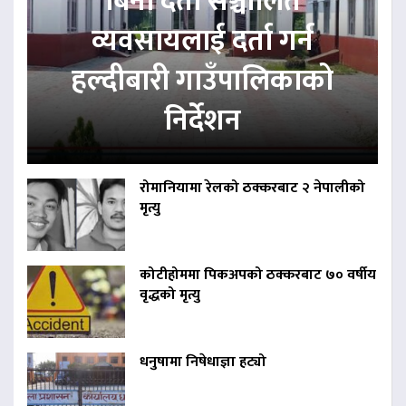
बिना दर्ता सञ्चालित
व्यवसायलाई दर्ता गर्न
हल्दीबारी गाउँपालिकाको
निर्देशन
रोमानियामा रेलको ठक्करबाट २ नेपालीको
मृत्यु
कोटीहोममा पिकअपको ठक्करबाट ७० वर्षीय
वृद्धको मृत्यु
धनुषामा निषेधाज्ञा हट्यो