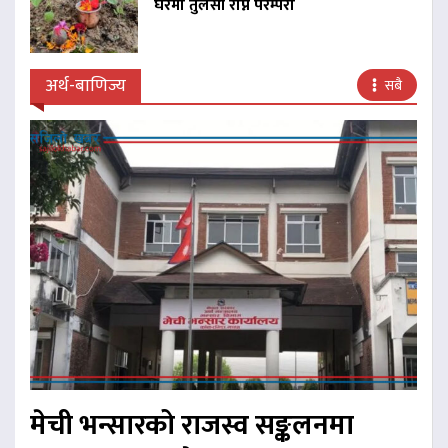
घरमा तुलसी रोप्ने परम्परा
अर्थ-बाणिज्य
सबै
मेची भन्सारको राजस्व सङ्कलनमा