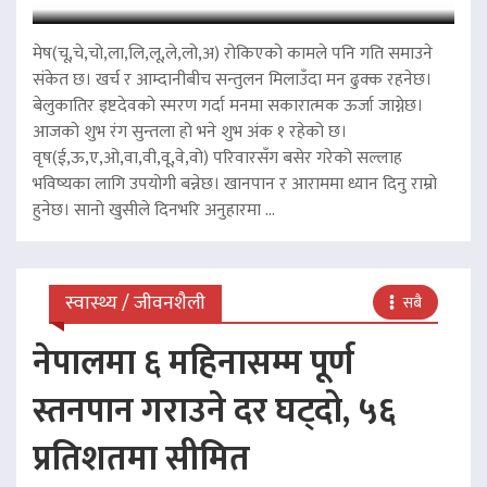
मेष(चू,चे,चो,ला,लि,लू,ले,लो,अ) रोकिएको कामले पनि गति समाउने
संकेत छ। खर्च र आम्दानीबीच सन्तुलन मिलाउँदा मन ढुक्क रहनेछ।
बेलुकातिर इष्टदेवको स्मरण गर्दा मनमा सकारात्मक ऊर्जा जाग्नेछ।
आजको शुभ रंग सुन्तला हो भने शुभ अंक १ रहेको छ।
वृष(ई,ऊ,ए,ओ,वा,वी,वू,वे,वो) परिवारसँग बसेर गरेको सल्लाह
भविष्यका लागि उपयोगी बन्नेछ। खानपान र आराममा ध्यान दिनु राम्रो
हुनेछ। सानो खुसीले दिनभरि अनुहारमा ...
स्वास्थ्य / जीवनशैली
सबै
नेपालमा ६ महिनासम्म पूर्ण
स्तनपान गराउने दर घट्दो, ५६
प्रतिशतमा सीमित