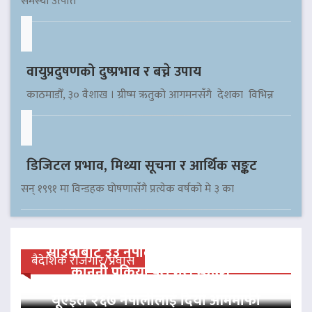
समस्या उत्पत्ति
वायुप्रदुषणको दुष्प्रभाव र बच्ने उपाय
काठमाडौँ, ३० वैशाख । ग्रीष्म ऋतुको आगमनसँगै देशका विभिन्न
डिजिटल प्रभाव, मिथ्या सूचना र आर्थिक सङ्कट
सन् १९९१ मा विन्डहक घोषणासँगै प्रत्येक वर्षको मे ३ का
साउदीबाट ३३ नेपाली कैदीलाई आममाफी,
बैदेशिक रोजगार/प्रवास
कानुनी प्रक्रिया पूरा गरी स्वदेश…
यूएईले २६७ नेपालीलाई दियो आममाफी