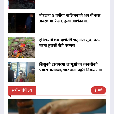
मोरङमा ४ वर्षीया बालिकाको शव बीभत्स
अवस्थामा फेला, हत्या आशंकामा…
हरिशयनी एकादशीसँगै चतुर्मास सुरु, घर–
घरमा तुलसी रोप्ने परम्परा
शिशुको डायपरमा लागूऔषध तस्करीको
प्रयास असफल, चार जना प्रहरी नियन्त्रणमा
अर्थ-बाणिज्य
सबै