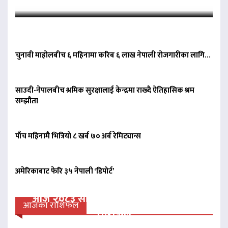
चुनावी माहोलबीच ६ महिनामा करिब ६ लाख नेपाली रोजगारीका लागि…
साउदी-नेपालबीच श्रमिक सुरक्षालाई केन्द्रमा राख्दै ऐतिहासिक श्रम
सम्झौता
पाँच महिनामै भित्रियो ८ खर्ब ७० अर्ब रेमिट्यान्स
अमेरिकाबाट फेरि ३५ नेपाली ‘डिपोर्ट’
आज २०८३ साल साउन २१ गते बिहीवारको
आजको राशिफल
राशिफल