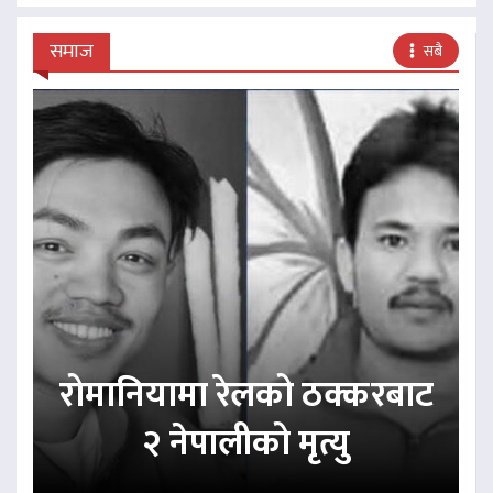
समाज
सबै
रोमानियामा रेलको ठक्करबाट
२ नेपालीको मृत्यु