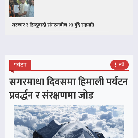
सरकार र हिन्दूवादी संगठनबीच १३ बुँदे सहमति
पर्यटन
सबै
सगरमाथा दिवसमा हिमाली पर्यटन
प्रवर्द्धन र संरक्षणमा जोड