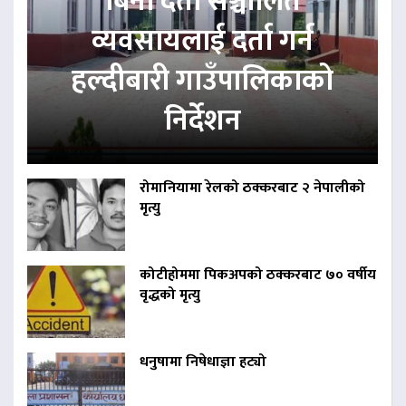
बिना दर्ता सञ्चालित
व्यवसायलाई दर्ता गर्न
हल्दीबारी गाउँपालिकाको
निर्देशन
रोमानियामा रेलको ठक्करबाट २ नेपालीको
मृत्यु
कोटीहोममा पिकअपको ठक्करबाट ७० वर्षीय
वृद्धको मृत्यु
धनुषामा निषेधाज्ञा हट्यो