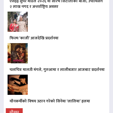
एसइई सुपर मोडल २०२६ मा सौरभ सिटौलाको बाजी, उपाधिसँगै
२ लाख नगद र अन्तर्राष्ट्रिय अवसर
फिल्म ‘काजी’ आजदेखि प्रदर्शनमा
चलचित्र मालती मंगले, गुरुआमा र लालीबजार आजबाट प्रदर्शनमा
यौनकर्मीको विषय उठान गरेको सिनेमा ‘लालिमा’ हलमा
मौसम