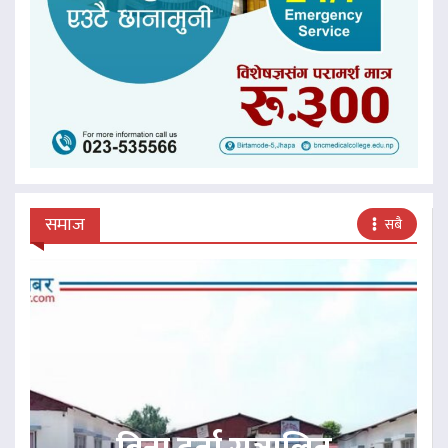
समाज
सबै