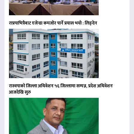
राप्रपाभित्रैबाट एजेन्डा कमजोर पार्ने प्रयास भयो : लिङ्देन
रास्वपाको जिल्ला अधिवेशन ५६ जिल्लामा सम्पन्न, प्रदेश अधिवेशन
आजदेखि सुरु