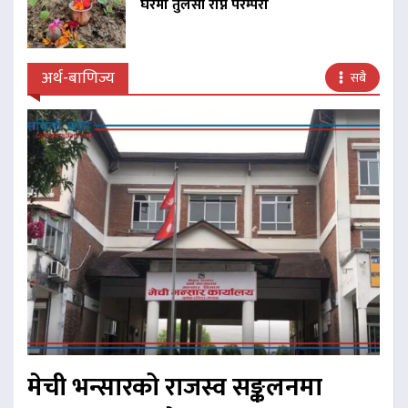
घरमा तुलसी रोप्ने परम्परा
अर्थ-बाणिज्य
सबै
मेची भन्सारको राजस्व सङ्कलनमा