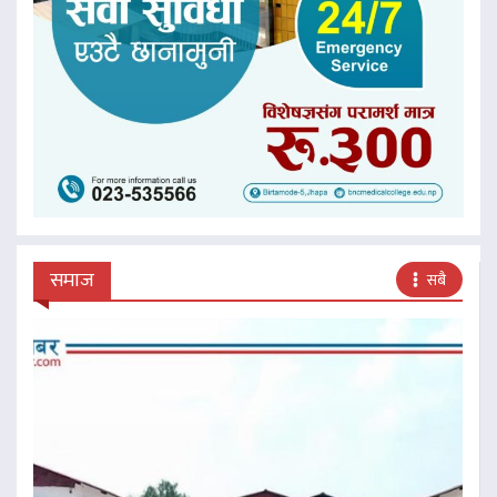
समाज
सबै