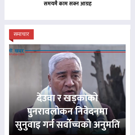
समयमै काम सक्न आग्रह
समाचार
देउवा र खड्काको
पुनरावलोकन निवेदनमा
सुनुवाइ गर्न सर्वोच्चको अनुमति