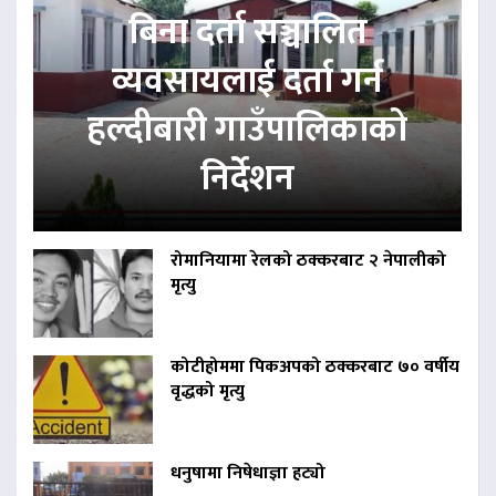
बिना दर्ता सञ्चालित
व्यवसायलाई दर्ता गर्न
हल्दीबारी गाउँपालिकाको
निर्देशन
रोमानियामा रेलको ठक्करबाट २ नेपालीको
मृत्यु
कोटीहोममा पिकअपको ठक्करबाट ७० वर्षीय
वृद्धको मृत्यु
धनुषामा निषेधाज्ञा हट्यो