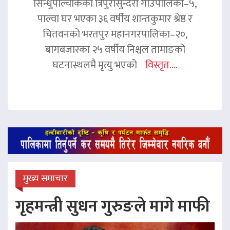
सिन्धुपाल्चोकको त्रिपुरासुन्दरी गाउँपालिका–५,
पाल्वा घर भएका ३६ वर्षीय शान्तकुमार श्रेष्ठ र
चितवनको भरतपुर महानगरपालिका–२०,
बागबजारका २५ वर्षीय निश्चल तामाङको
घटनास्थलमै मृत्यु भएको
विस्तृत....
मुख्य समाचार
गृहमन्त्री सुधन गुरुङले मागे माफी