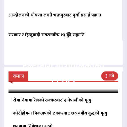
आन्दोलनको घोषणा लगतै भक्तपुरबाट दुर्गा प्रसाईं पक्राउ
सरकार र हिन्दूवादी संगठनबीच १३ बुँदे सहमति
बिना दर्ता सञ्चालित
व्यवसायलाई दर्ता गर्न
हल्दीबारी गाउँपालिकाको
निर्देशन
समाज
सबै
रोमानियामा रेलको ठक्करबाट २ नेपालीको मृत्यु
कोटीहोममा पिकअपको ठक्करबाट ७० वर्षीय वृद्धको मृत्यु
धनुषामा निषेधाज्ञा हट्यो