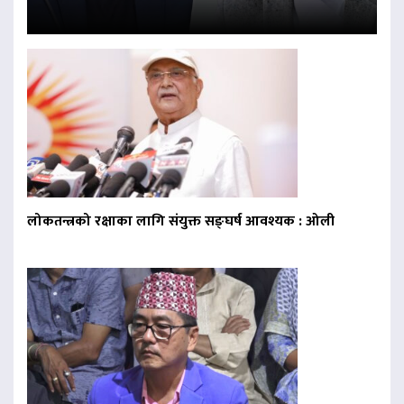
लोकतन्त्रको रक्षाका लागि संयुक्त सङ्घर्ष आवश्यक : ओली