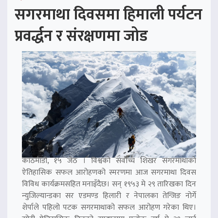
सगरमाथा दिवसमा हिमाली पर्यटन
प्रवर्द्धन र संरक्षणमा जोड
काठमाडौं, १५ जेठ । विश्वको सर्वोच्च शिखर सगरमाथाको
ऐतिहासिक सफल आरोहणको स्मरणमा आज सगरमाथा दिवस
विविध कार्यक्रमसहित मनाइँदैछ। सन् १९५३ मे २९ तारिखका दिन
न्युजिल्यान्डका सर एडमण्ड हिलारी र नेपालका तेन्जिङ नोर्गे
शेर्पाले पहिलो पटक सगरमाथाको सफल आरोहण गरेका थिए।