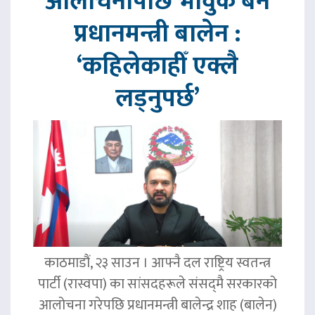
आलोचनापछि भावुक बने
प्रधानमन्त्री बालेन :
‘कहिलेकाहीँ एक्लै
लड्नुपर्छ’
काठमाडौं, २३ साउन । आफ्नै दल राष्ट्रिय स्वतन्त्र
पार्टी (रास्वपा) का सांसदहरूले संसद्‌मै सरकारको
आलोचना गरेपछि प्रधानमन्त्री बालेन्द्र शाह (बालेन)