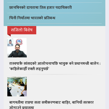
छानबिनको दायरामा तिस हजार पदाधिकारी
चिनी निर्यातमा भारतको प्रतिबन्ध
सजिलो बिशेष
रास्वपाकै सांसदको आलोचनापछि भावुक बने प्रधानमन्त्री बालेन :
‘कहिलेकाहीँ एक्लै लड्नुपर्छ’
बागमतीमा राप्रपा सत्ता समीकरणबाट बाहिर, बानियाँ सरकार
जोगाउने प्रयासमा