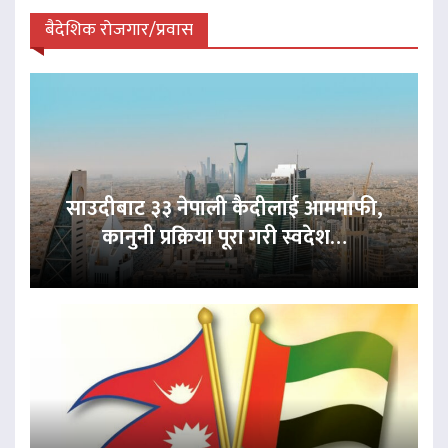
बैदेशिक रोजगार/प्रवास
साउदीबाट ३३ नेपाली कैदीलाई आममाफी,
कानुनी प्रक्रिया पूरा गरी स्वदेश…