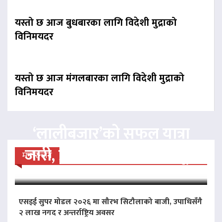
यस्तो छ आज बुधबारका लागि विदेशी मुद्राको
विनिमयदर
यस्तो छ आज मंगलबारका लागि विदेशी मुद्राको
विनिमयदर
‘लालीबजार’को सफल यात्रा
जारी, प्रदर्शनको ५१औँ दिन पूरा
मनोरन्जन
एसइई सुपर मोडल २०२६ मा सौरभ सिटौलाको बाजी, उपाधिसँगै
२ लाख नगद र अन्तर्राष्ट्रिय अवसर