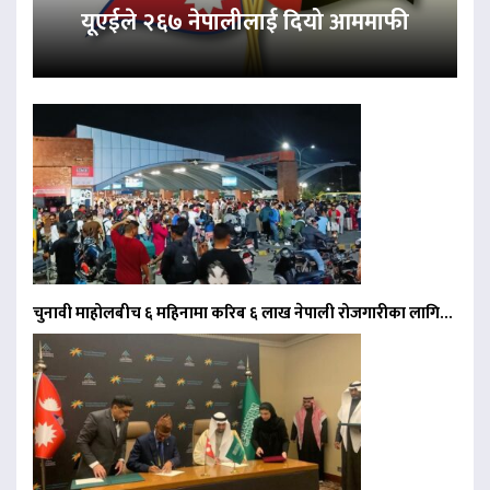
यूएईले २६७ नेपालीलाई दियो आममाफी
चुनावी माहोलबीच ६ महिनामा करिब ६ लाख नेपाली रोजगारीका लागि…