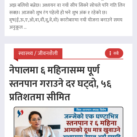
अझ बलियो बन्नेछ। अध्ययन वा नयाँ सीप सिक्ने सोचले पनि गति लिन
सक्छ। आजको शुभ रंग पहेलो हो भने शुभ अंक १ रहेको छ।
वृष(ई,ऊ,ए,ओ,वा,वी,वू,वे,वो) कारोबारमा नयाँ योजना बनाउने समय
अनुकूल ...
स्वास्थ्य / जीवनशैली
सबै
नेपालमा ६ महिनासम्म पूर्ण
स्तनपान गराउने दर घट्दो, ५६
प्रतिशतमा सीमित