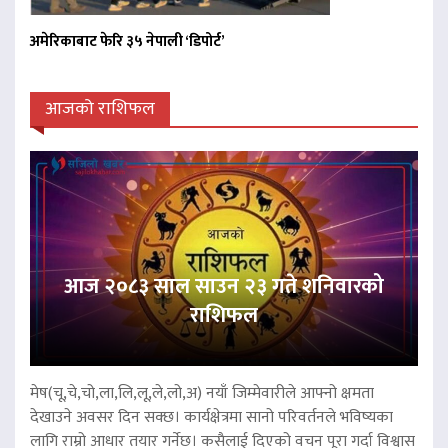
अमेरिकाबाट फेरि ३५ नेपाली ‘डिपोर्ट’
आजको राशिफल
आज २०८३ साल साउन २३ गते शनिवारको
राशिफल
मेष(चू,चे,चो,ला,लि,लू,ले,लो,अ) नयाँ जिम्मेवारीले आफ्नो क्षमता
देखाउने अवसर दिन सक्छ। कार्यक्षेत्रमा सानो परिवर्तनले भविष्यका
लागि राम्रो आधार तयार गर्नेछ। कसैलाई दिएको वचन पूरा गर्दा विश्वास