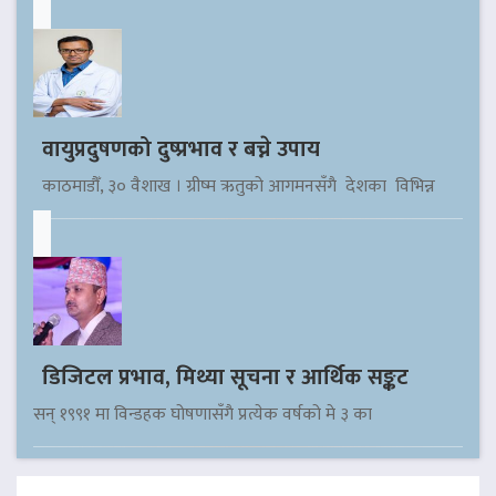
वायुप्रदुषणको दुष्प्रभाव र बच्ने उपाय
काठमाडौँ, ३० वैशाख । ग्रीष्म ऋतुको आगमनसँगै देशका विभिन्न
डिजिटल प्रभाव, मिथ्या सूचना र आर्थिक सङ्कट
सन् १९९१ मा विन्डहक घोषणासँगै प्रत्येक वर्षको मे ३ का