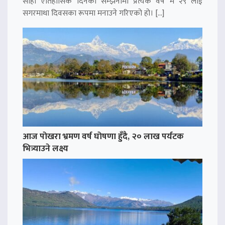
सोही ऐतिहासिक दिनको सम्झनामा प्रत्येक वर्ष मे २९ लाई
सगरमाथा दिवसका रूपमा मनाउने गरिएको हो। […]
आज पोखरा भ्रमण वर्ष घोषणा हुँदै, २० लाख पर्यटक
भित्र्याउने लक्ष्य