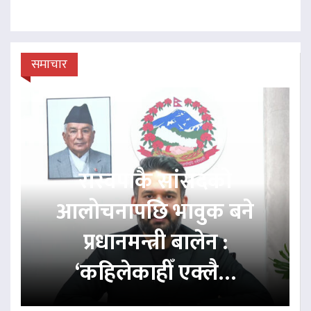
समाचार
रास्वपाकै सांसदको
आलोचनापछि भावुक बने
प्रधानमन्त्री बालेन :
‘कहिलेकाहीँ एक्लै…