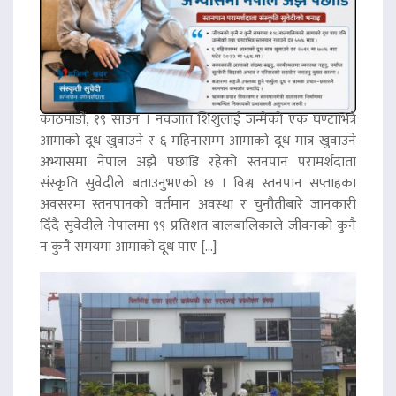
काठमाडौं, १९ साउन । नवजात शिशुलाई जन्मेको एक घण्टाभित्रै
आमाको दूध खुवाउने र ६ महिनासम्म आमाको दूध मात्र खुवाउने
अभ्यासमा नेपाल अझै पछाडि रहेको स्तनपान परामर्शदाता
संस्कृति सुवेदीले बताउनुभएको छ । विश्व स्तनपान सप्ताहका
अवसरमा स्तनपानको वर्तमान अवस्था र चुनौतीबारे जानकारी
दिँदै सुवेदीले नेपालमा ९९ प्रतिशत बालबालिकाले जीवनको कुनै
न कुनै समयमा आमाको दूध पाए […]