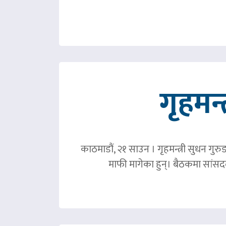
गृहमन्
काठमाडौं, २१ साउन । गृहमन्त्री सुधन गुरु
माफी मागेका हुन्। बैठकमा सांसदल