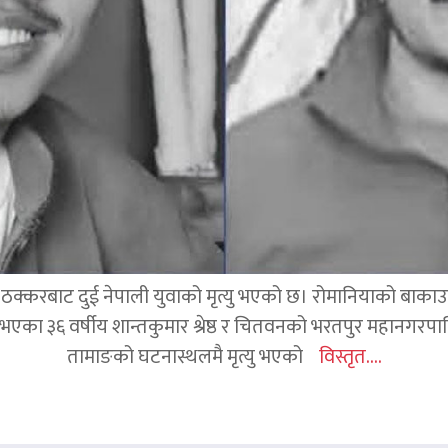
क्करबाट दुई नेपाली युवाको मृत्यु भएको छ। रोमानियाको बाकाउ क्
 घर भएका ३६ वर्षीय शान्तकुमार श्रेष्ठ र चितवनको भरतपुर महानगर
तामाङको घटनास्थलमै मृत्यु भएको
विस्तृत....