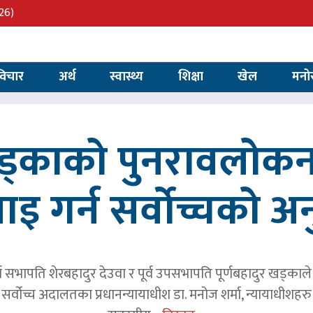
26)
विचार
अर्थ
स्वास्थ्य
शिक्षा
खेल
मनो
खड्काको पुनरावलोकन
वाइ गर्न सर्वोच्चको अ
र्व सभापति शेरबहादुर देउवा र पूर्व उपसभापति पूर्णबहादुर खड्का
 सर्वोच्च अदालतका प्रधानन्यायाधीश डा. मनोज शर्मा, न्यायाधीशहरु न