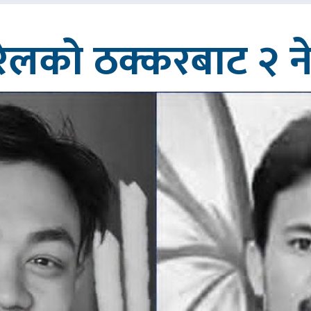
रेलको ठक्करबाट २ नेप