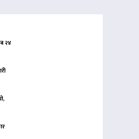
 अब २४
ारी
ो,
कार