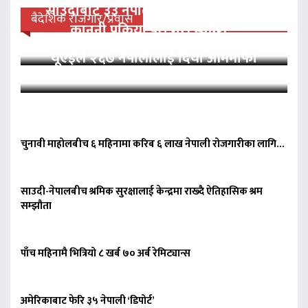
साउदीबाट ३३ नेपाली कैदीलाई आममाफी,
बैदेशिक रोजगार/प्रवास
कानुनी प्रक्रिया पूरा गरी स्वदेश…
यूएईले २६७ नेपालीलाई दियो आममाफी
चुनावी माहोलबीच ६ महिनामा करिब ६ लाख नेपाली रोजगारीका लागि…
साउदी-नेपालबीच श्रमिक सुरक्षालाई केन्द्रमा राख्दै ऐतिहासिक श्रम
सम्झौता
पाँच महिनामै भित्रियो ८ खर्ब ७० अर्ब रेमिट्यान्स
अमेरिकाबाट फेरि ३५ नेपाली ‘डिपोर्ट’