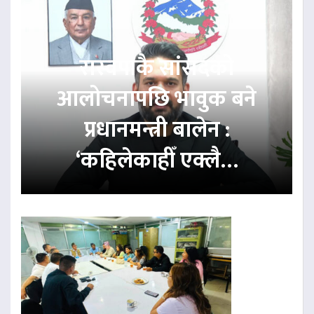
रास्वपाकै सांसदको
आलोचनापछि भावुक बने
प्रधानमन्त्री बालेन :
‘कहिलेकाहीँ एक्लै…