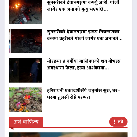
सुनसरीको देवानगञ्जमा कर्फ्यु जारी, गोली
लागेर एक जनाको मृत्यु भएपछि…
सुनसरीको देवानगञ्जमा झडप नियन्त्रणका
क्रममा प्रहरीको गोली लागेर एक जनाको…
मोरङमा ४ वर्षीया बालिकाको शव बीभत्स
अवस्थामा फेला, हत्या आशंकामा…
हरिशयनी एकादशीसँगै चतुर्मास सुरु, घर–
घरमा तुलसी रोप्ने परम्परा
अर्थ-बाणिज्य
सबै