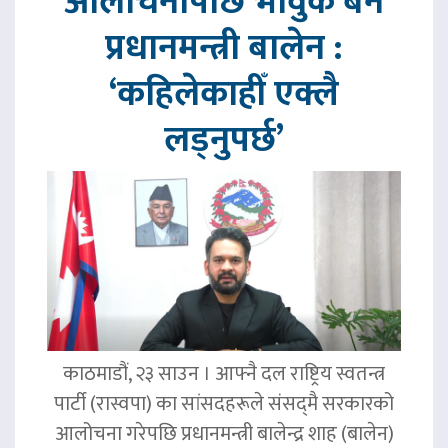
आलोचनापछि भावुक बने
प्रधानमन्त्री बालेन :
‘कहिलेकाहीँ एक्लै
लड्नुपर्छ’
काठमाडौं, २३ साउन । आफ्नै दल राष्ट्रिय स्वतन्त्र
पार्टी (रास्वपा) का सांसदहरूले संसद्‌मै सरकारको
आलोचना गरेपछि प्रधानमन्त्री बालेन्द्र शाह (बालेन)