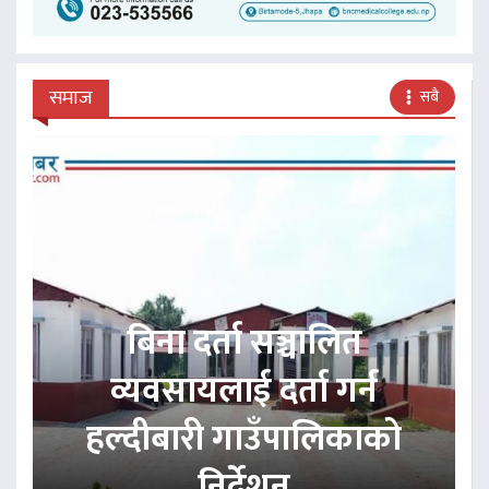
समाज
सबै
बिना दर्ता सञ्चालित
व्यवसायलाई दर्ता गर्न
हल्दीबारी गाउँपालिकाको
निर्देशन