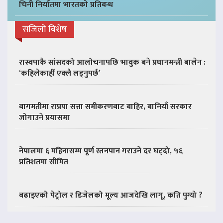
चिनी निर्यातमा भारतको प्रतिबन्ध
सजिलो बिशेष
रास्वपाकै सांसदको आलोचनापछि भावुक बने प्रधानमन्त्री बालेन :
‘कहिलेकाहीँ एक्लै लड्नुपर्छ’
बागमतीमा राप्रपा सत्ता समीकरणबाट बाहिर, बानियाँ सरकार
जोगाउने प्रयासमा
नेपालमा ६ महिनासम्म पूर्ण स्तनपान गराउने दर घट्दो, ५६
प्रतिशतमा सीमित
बढाइएको पेट्रोल र डिजेलको मूल्य आजदेखि लागू, कति पुग्यो ?