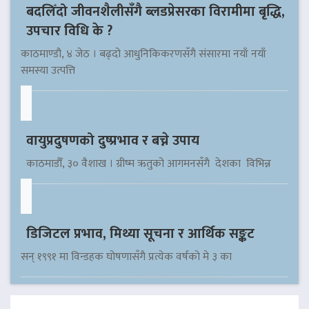
बदलिँदो जीवनशैलीसँगै ब्लडप्रेसरका विरामीमा बृद्धि,
उपचार विधि के ?
काठमाण्डौ, ४ जेठ । बढ्दो आधुनिकिकरणसँगै संसारमा नयाँ नयाँ
समस्या उत्पत्ति
वायुप्रदुषणको दुष्प्रभाव र बच्ने उपाय
काठमाडौँ, ३० वैशाख । ग्रीष्म ऋतुको आगमनसँगै देशका विभिन्न
डिजिटल प्रभाव, मिथ्या सूचना र आर्थिक सङ्कट
सन् १९९१ मा विन्डहक घोषणासँगै प्रत्येक वर्षको मे ३ का