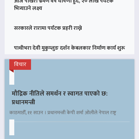
आज पोखरा भ्रमण वर्ष घोषणा हुँदै, २० लाख पर्यटक
भित्र्याउने लक्ष्य
सरकारले रारामा पर्यटक प्रहरी राख्ने
पाथीभरा देवी मुकुम्लुङ दर्शन केबलकार निर्माण कार्य शुरू
विचार
मौद्रिक नीतिले समर्थन र स्वागत पाएको छ:
प्रधानमन्त्री
काठमाडौँ, ११ साउन । प्रधानमन्त्री केपी शर्मा ओलीले नेपाल राष्ट्र