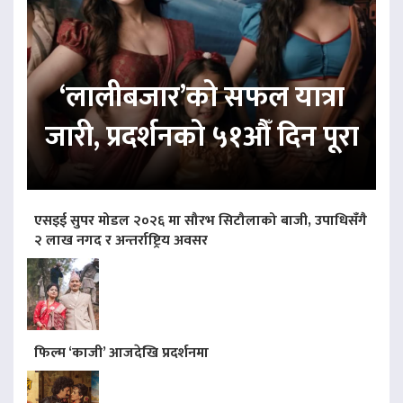
‘लालीबजार’को सफल यात्रा
जारी, प्रदर्शनको ५१औँ दिन पूरा
एसइई सुपर मोडल २०२६ मा सौरभ सिटौलाको बाजी, उपाधिसँगै
२ लाख नगद र अन्तर्राष्ट्रिय अवसर
फिल्म ‘काजी’ आजदेखि प्रदर्शनमा