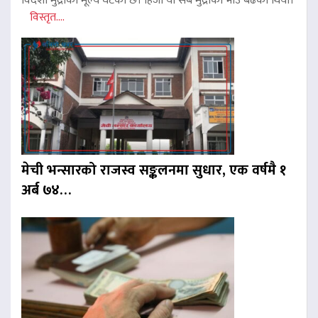
विदेशी मुद्राको मूल्य घटेको छ। हिजो यी सबै मुद्राको भाउ बढेको थियो।
विस्तृत....
मेची भन्सारको राजस्व सङ्कलनमा सुधार, एक वर्षमै १
अर्ब ७४…