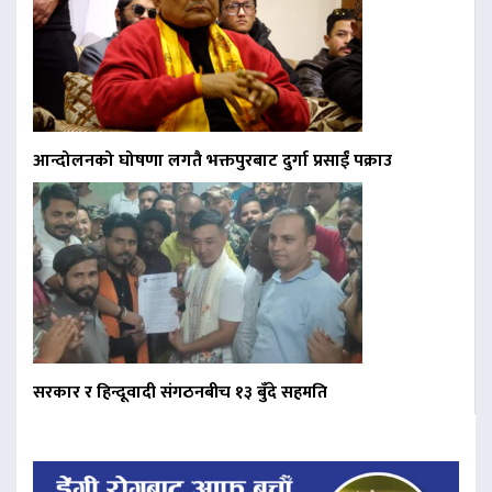
आन्दोलनको घोषणा लगतै भक्तपुरबाट दुर्गा प्रसाईं पक्राउ
सरकार र हिन्दूवादी संगठनबीच १३ बुँदे सहमति