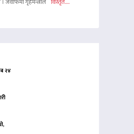
ए । जवाफमा गृहमन्त्रीले
विस्तृत....
 अब २४
ारी
ो,