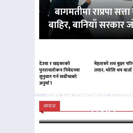
बागमतीमा राप्रपा सत्
बाहिर, बानियाँ सरकार ज
देउवा र खड्काको
मेहताको शव बुझ्न परि
पुनरावलोकन निवेदनमा
तयार, भोलि थप वार्ता ह
सुनुवाइ गर्न सर्वोच्चको
बिना दर्ता सञ्चालित व्य
अनुमति
दर्ता गर्न हल्दीबारी गाउँ
निर्देशन
समाज