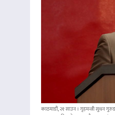
काठमाडौं, २१ साउन । गृहमन्त्री सुधन गुरु