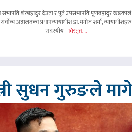
र्व सभापति शेरबहादुर देउवा र पूर्व उपसभापति पूर्णबहादुर खड्का
 सर्वोच्च अदालतका प्रधानन्यायाधीश डा. मनोज शर्मा, न्यायाधीशहरु न
सदस्यीय
विस्तृत....
त्री सुधन गुरुङले मा