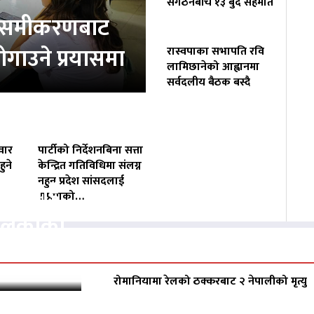
संगठनबीच १३ बुँदे सहमति
ता समीकरणबाट
ोगाउने प्रयासमा
रास्वपाका सभापति रवि
लामिछानेको आह्वानमा
सर्वदलीय बैठक बस्दै
वार
पार्टीको निर्देशनबिना सत्ता
ुने
केन्द्रित गतिविधिमा संलग्न
नहुन प्रदेश सांसदलाई
वसायलाई
राप्रपाको…
पालिकाको
रोमानियामा रेलको ठक्करबाट २ नेपालीको मृत्यु