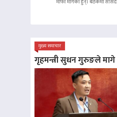
माफी मागेका हुन्। बैठकमा सांसदल
मुख्य समाचार
गृहमन्त्री सुधन गुरुङले माग