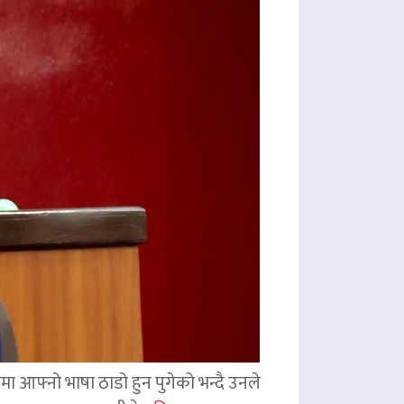
ममा आफ्नो भाषा ठाडो हुन पुगेको भन्दै उनले