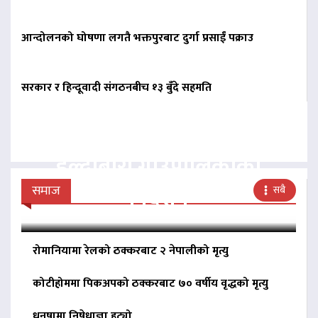
आन्दोलनको घोषणा लगतै भक्तपुरबाट दुर्गा प्रसाईं पक्राउ
सरकार र हिन्दूवादी संगठनबीच १३ बुँदे सहमति
बिना दर्ता सञ्चालित
व्यवसायलाई दर्ता गर्न
हल्दीबारी गाउँपालिकाको
निर्देशन
समाज
सबै
रोमानियामा रेलको ठक्करबाट २ नेपालीको मृत्यु
कोटीहोममा पिकअपको ठक्करबाट ७० वर्षीय वृद्धको मृत्यु
धनुषामा निषेधाज्ञा हट्यो