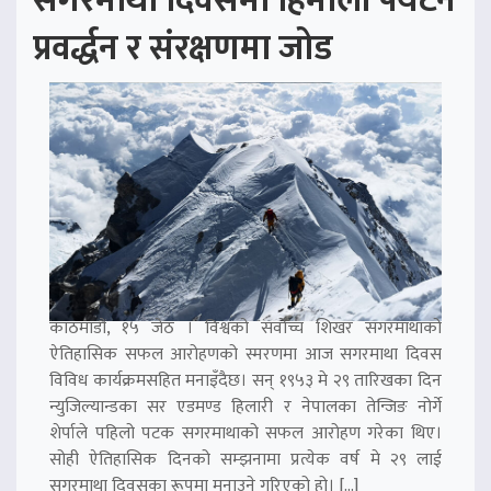
सगरमाथा दिवसमा हिमाली पर्यटन
प्रवर्द्धन र संरक्षणमा जोड
काठमाडौं, १५ जेठ । विश्वको सर्वोच्च शिखर सगरमाथाको
ऐतिहासिक सफल आरोहणको स्मरणमा आज सगरमाथा दिवस
विविध कार्यक्रमसहित मनाइँदैछ। सन् १९५३ मे २९ तारिखका दिन
न्युजिल्यान्डका सर एडमण्ड हिलारी र नेपालका तेन्जिङ नोर्गे
शेर्पाले पहिलो पटक सगरमाथाको सफल आरोहण गरेका थिए।
सोही ऐतिहासिक दिनको सम्झनामा प्रत्येक वर्ष मे २९ लाई
सगरमाथा दिवसका रूपमा मनाउने गरिएको हो। […]