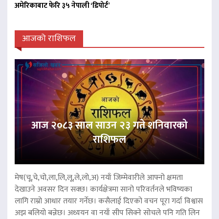
अमेरिकाबाट फेरि ३५ नेपाली ‘डिपोर्ट’
आजको राशिफल
आज २०८३ साल साउन २३ गते शनिवारको
राशिफल
मेष(चू,चे,चो,ला,लि,लू,ले,लो,अ) नयाँ जिम्मेवारीले आफ्नो क्षमता
देखाउने अवसर दिन सक्छ। कार्यक्षेत्रमा सानो परिवर्तनले भविष्यका
लागि राम्रो आधार तयार गर्नेछ। कसैलाई दिएको वचन पूरा गर्दा विश्वास
अझ बलियो बन्नेछ। अध्ययन वा नयाँ सीप सिक्ने सोचले पनि गति लिन