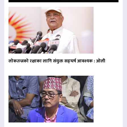
लोकतन्त्रको रक्षाका लागि संयुक्त सङ्घर्ष आवश्यक : ओली