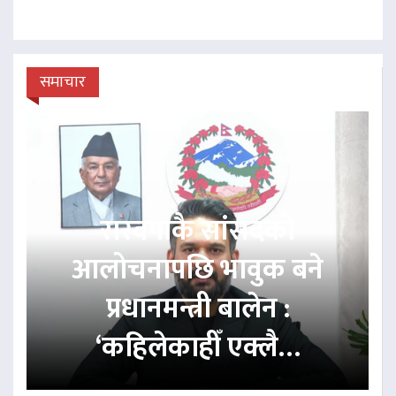
समाचार
रास्वपाकै सांसदको
आलोचनापछि भावुक बने
प्रधानमन्त्री बालेन :
‘कहिलेकाहीँ एक्लै…