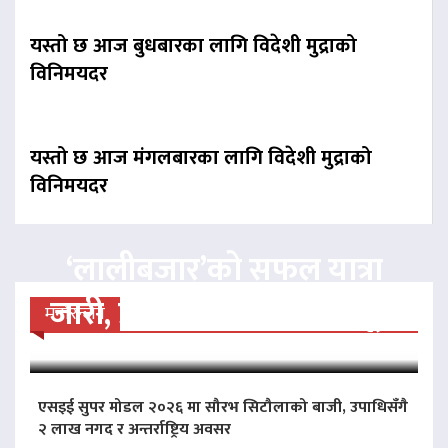
यस्तो छ आज बुधबारका लागि विदेशी मुद्राको
विनिमयदर
यस्तो छ आज मंगलबारका लागि विदेशी मुद्राको
विनिमयदर
‘लालीबजार’को सफल यात्रा
जारी, प्रदर्शनको ५१औँ दिन पूरा
मनोरन्जन
एसइई सुपर मोडल २०२६ मा सौरभ सिटौलाको बाजी, उपाधिसँगै
२ लाख नगद र अन्तर्राष्ट्रिय अवसर