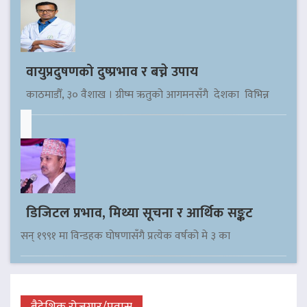
वायुप्रदुषणको दुष्प्रभाव र बच्ने उपाय
काठमाडौँ, ३० वैशाख । ग्रीष्म ऋतुको आगमनसँगै देशका विभिन्न
डिजिटल प्रभाव, मिथ्या सूचना र आर्थिक सङ्कट
सन् १९९१ मा विन्डहक घोषणासँगै प्रत्येक वर्षको मे ३ का