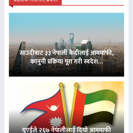
बैदेशिक रोजगार/प्रवास
साउदीबाट ३३ नेपाली कैदीलाई आममाफी,
कानुनी प्रक्रिया पूरा गरी स्वदेश…
यूएईले २६७ नेपालीलाई दियो आममाफी