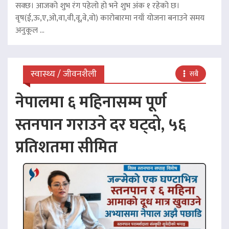
सक्छ। आजको शुभ रंग पहेलो हो भने शुभ अंक १ रहेको छ।
वृष(ई,ऊ,ए,ओ,वा,वी,वू,वे,वो) कारोबारमा नयाँ योजना बनाउने समय
अनुकूल ...
स्वास्थ्य / जीवनशैली
सबै
नेपालमा ६ महिनासम्म पूर्ण
स्तनपान गराउने दर घट्दो, ५६
प्रतिशतमा सीमित