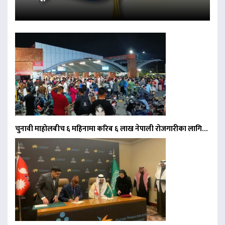
चुनावी माहोलबीच ६ महिनामा करिब ६ लाख नेपाली रोजगारीका लागि…