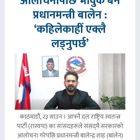
आलोचनापछि भावुक बने
प्रधानमन्त्री बालेन :
‘कहिलेकाहीँ एक्लै
लड्नुपर्छ’
काठमाडौं, २३ साउन । आफ्नै दल राष्ट्रिय स्वतन्त्र
पार्टी (रास्वपा) का सांसदहरूले संसद्‌मै सरकारको
आलोचना गरेपछि प्रधानमन्त्री बालेन्द्र शाह (बालेन)