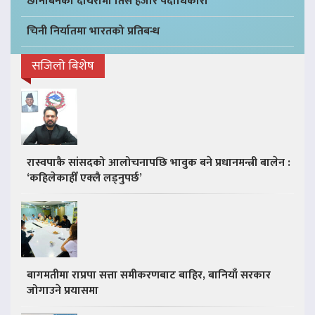
छानबिनको दायरामा तिस हजार पदाधिकारी
चिनी निर्यातमा भारतको प्रतिबन्ध
सजिलो बिशेष
रास्वपाकै सांसदको आलोचनापछि भावुक बने प्रधानमन्त्री बालेन :
‘कहिलेकाहीँ एक्लै लड्नुपर्छ’
बागमतीमा राप्रपा सत्ता समीकरणबाट बाहिर, बानियाँ सरकार
जोगाउने प्रयासमा