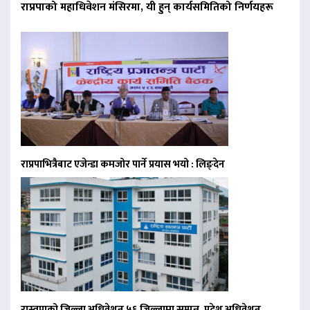
राप्रपाको महाधिवेशन मंसिरमा, यी हुन् कार्यसमितिको निर्णयहरू
राप्रपाभित्रैबाट एजेन्डा कमजोर पार्ने प्रयास भयो : लिङ्देन
रास्वपाको जिल्ला अधिवेशन ५६ जिल्लामा सम्पन्न, प्रदेश अधिवेशन