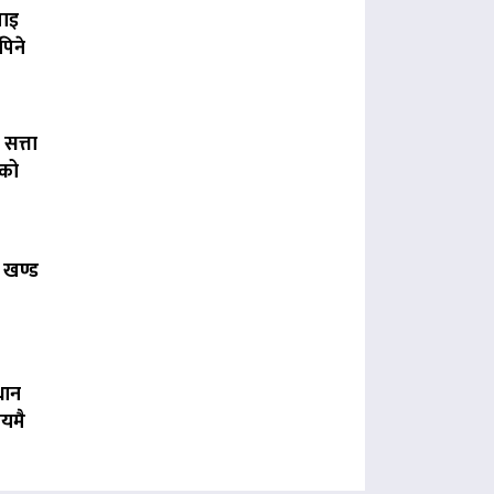
पाइ
पिने
 सत्ता
लको
 खण्ड
धान
यमै