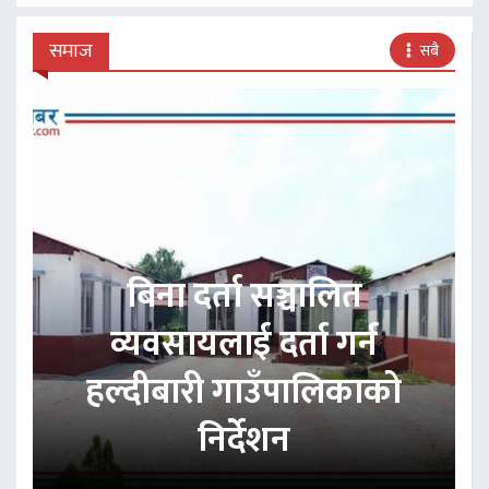
समाज
सबै
बिना दर्ता सञ्चालित
व्यवसायलाई दर्ता गर्न
हल्दीबारी गाउँपालिकाको
निर्देशन