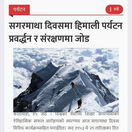
पर्यटन
सबै
सगरमाथा दिवसमा हिमाली पर्यटन
प्रवर्द्धन र संरक्षणमा जोड
काठमाडौं, १५ जेठ । विश्वको सर्वोच्च शिखर सगरमाथाको
ऐतिहासिक सफल आरोहणको स्मरणमा आज सगरमाथा दिवस
विविध कार्यक्रमसहित मनाइँदैछ। सन् १९५३ मे २९ तारिखका दिन